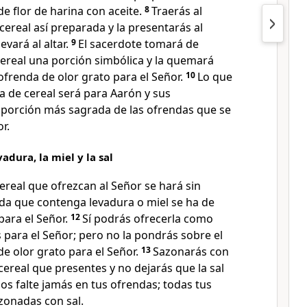
de flor de harina con aceite.
8
Traerás al
cereal así preparada y la presentarás al
evará al altar.
9
El sacerdote tomará de
cereal una porción simbólica y la quemará
ofrenda de olor grato para el Señor.
10
Lo que
a de cereal será para Aarón y sus
a porción más sagrada de las ofrendas que se
r.
vadura, la miel y la sal
ereal que ofrezcan al Señor se hará sin
da que contenga levadura o miel se ha de
ara el Señor.
12
Sí podrás ofrecerla como
 para el Señor; pero no la pondrás sobre el
e olor grato para el Señor.
13
Sazonarás con
cereal que presentes y no dejarás que la sal
ios falte jamás en tus ofrendas; todas tus
zonadas con sal.