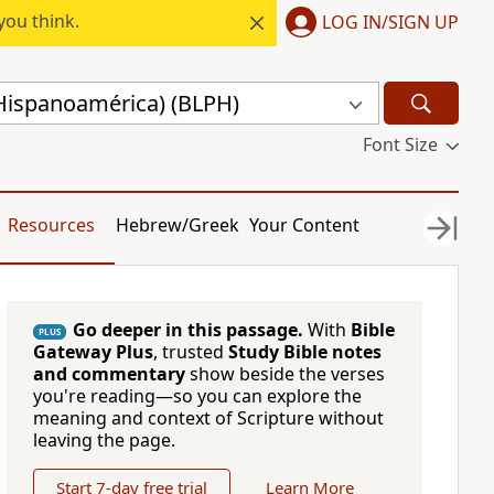
you think.
LOG IN/SIGN UP
(Hispanoamérica) (BLPH)
Font Size
Resources
Hebrew/Greek
Your Content
Go deeper in this passage.
With
Bible
PLUS
Gateway Plus
, trusted
Study Bible notes
and commentary
show beside the verses
you're reading—so you can explore the
meaning and context of Scripture without
leaving the page.
Start 7-day free trial
Learn More