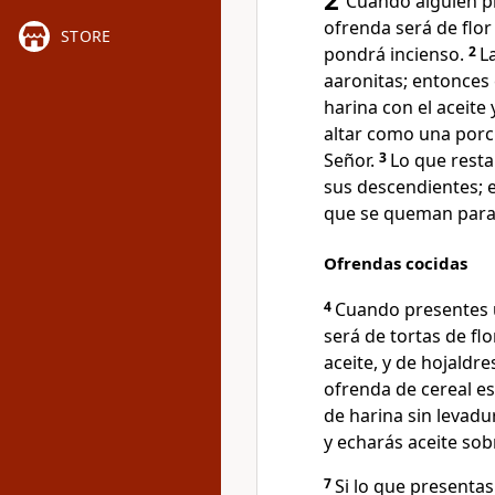
Cuando alguien pr
ofrenda será de flor
STORE
pondrá incienso.
2
L
aaronitas; entonces
harina con el aceite
altar como una porci
Señor.
3
Lo que resta
sus descendientes; 
que se queman para 
Ofrendas cocidas
4
Cuando presentes u
será de tortas de fl
aceite, y de hojaldr
ofrenda de cereal es
de harina sin levadu
y echarás aceite sob
7
Si lo que presenta