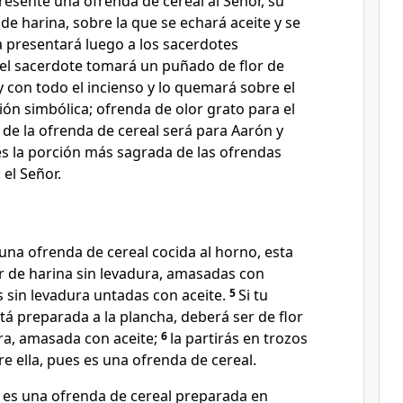
esente una ofrenda de cereal al Señor, su
 de harina, sobre la que se echará aceite y se
a presentará luego a los sacerdotes
 el sacerdote tomará un puñado de flor de
 y con todo el incienso y lo quemará sobre el
ón simbólica; ofrenda de olor grato para el
 de la ofrenda de cereal será para Aarón y
es la porción más sagrada de las ofrendas
el Señor.
na ofrenda de cereal cocida al horno, esta
or de harina sin levadura, amasadas con
es sin levadura untadas con aceite.
5
Si tu
tá preparada a la plancha, deberá ser de flor
ra, amasada con aceite;
6
la partirás en trozos
re ella, pues es una ofrenda de cereal.
s es una ofrenda de cereal preparada en