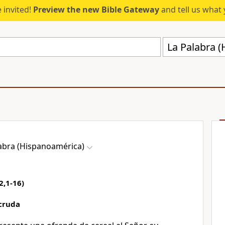
 invited!
Preview the new Bible Gateway
and tell us what 
La Palabra 
abra (Hispanoamérica)
2,1-16)
cruda