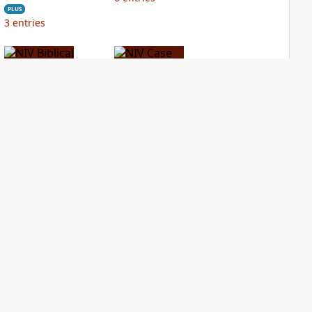
PLUS
3
entries
NIV Biblical
NIV Case for Christ
Theology Study
Study Bible
Bible
PLUS
3
entries
PLUS
12
entries