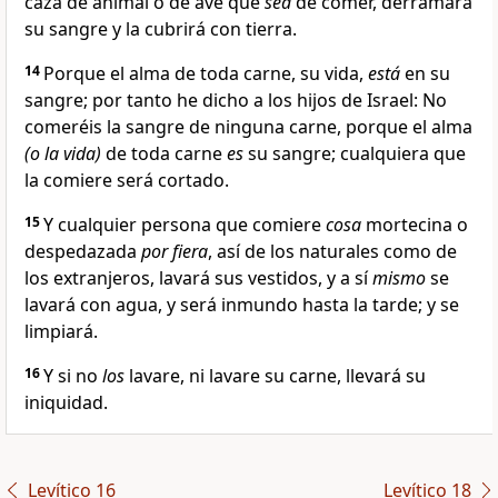
caza de animal o de ave que
sea
de comer, derramará
su sangre y la cubrirá con tierra.
14
Porque el alma de toda carne, su vida,
está
en su
sangre; por tanto he dicho a los hijos de Israel: No
comeréis la sangre de ninguna carne, porque el alma
(o la vida)
de toda carne
es
su sangre; cualquiera que
la comiere será cortado.
15
Y cualquier persona que comiere
cosa
mortecina o
despedazada
por fiera
, así de los naturales como de
los extranjeros, lavará sus vestidos, y a sí
mismo
se
lavará con agua, y será inmundo hasta la tarde; y se
limpiará.
16
Y si no
los
lavare, ni lavare su carne, llevará su
iniquidad.
Levítico 16
Levítico 18