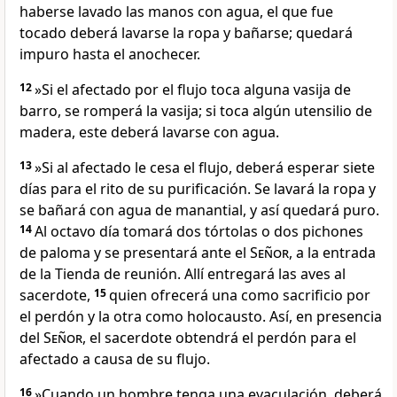
haberse lavado las manos con agua, el que fue
tocado deberá lavarse la ropa y bañarse; quedará
impuro hasta el anochecer.
12
»Si el afectado por el flujo toca alguna vasija de
barro, se romperá la vasija; si toca algún utensilio de
madera, este deberá lavarse con agua.
13
»Si al afectado le cesa el flujo, deberá esperar siete
días para el rito de su purificación. Se lavará la ropa y
se bañará con agua de manantial, y así quedará puro.
14
Al octavo día tomará dos tórtolas o dos pichones
de paloma y se presentará ante el
Señor
, a la entrada
de la Tienda de reunión. Allí entregará las aves al
sacerdote,
15
quien ofrecerá una como sacrificio por
el perdón y la otra como holocausto. Así, en presencia
del
Señor
, el sacerdote obtendrá el perdón para el
afectado a causa de su flujo.
16
»Cuando un hombre tenga una eyaculación, deberá