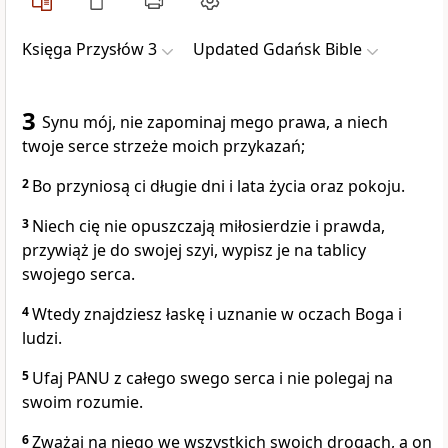
Księga Przysłów 3
Updated Gdańsk Bible
3
Synu mój, nie zapominaj mego prawa, a niech
twoje serce strzeże moich przykazań;
2
Bo przyniosą ci długie dni i lata życia oraz pokoju.
3
Niech cię nie opuszczają miłosierdzie i prawda,
przywiąż je do swojej szyi, wypisz je na tablicy
swojego serca.
4
Wtedy znajdziesz łaskę i uznanie w oczach Boga i
ludzi.
5
Ufaj PANU z całego swego serca i nie polegaj na
swoim rozumie.
6
Zważaj na niego we wszystkich swoich drogach, a on