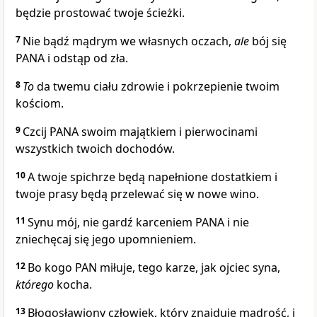
będzie prostować twoje ścieżki.
7
Nie bądź mądrym we własnych oczach,
ale
bój się
PANA i odstąp od zła.
8
To
da twemu ciału zdrowie i pokrzepienie twoim
kościom.
9
Czcij PANA swoim majątkiem i pierwocinami
wszystkich twoich dochodów.
10
A twoje spichrze będą napełnione dostatkiem i
twoje prasy będą przelewać się w nowe wino.
11
Synu mój, nie gardź karceniem PANA i nie
zniechęcaj się jego upomnieniem.
12
Bo kogo PAN miłuje, tego karze, jak ojciec syna,
którego
kocha.
13
Błogosławiony człowiek, który znajduje mądrość, i