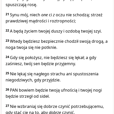
spuszczają rosę.
21
Synu mój, niech
one
ci
z
oczu nie schodzą; strzeż
prawdziwej mądrości i roztropności;
22
A będą życiem twojej duszy i ozdobą twojej szyi.
23
Wtedy będziesz bezpiecznie chodził swoją drogą, a
noga twoja się nie potknie.
24
Gdy się położysz, nie będziesz się lękał; a gdy
zaśniesz, twój sen będzie przyjemny.
25
Nie lękaj się nagłego strachu ani spustoszenia
niegodziwych, gdy przyjdzie.
26
PAN bowiem będzie twoją ufnością i twojej nogi
będzie strzegł od sideł.
27
Nie wzbraniaj się dobrze czynić potrzebującemu,
gdy stać cię na to, aby
dobrze
czynić.