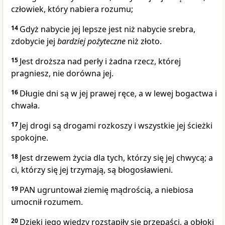
człowiek, który nabiera rozumu;
14
Gdyż nabycie jej lepsze jest niż nabycie srebra,
zdobycie jej
bardziej
pożyteczne
niż złoto.
15
Jest droższa nad perły i żadna rzecz, której
pragniesz, nie dorówna jej.
16
Długie dni są w jej prawej ręce, a w lewej bogactwa i
chwała.
17
Jej drogi są drogami rozkoszy i wszystkie jej ścieżki
spokojne.
18
Jest drzewem życia dla tych, którzy się jej chwycą; a
ci, którzy się jej trzymają, są błogosławieni.
19
PAN ugruntował ziemię mądrością, a niebiosa
umocnił rozumem.
20
Dzięki jego wiedzy rozstąpiły się przepaści, a obłoki