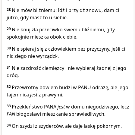
28
Nie mów bliźniemu: Idź i przyjdź znowu, dam ci
jutro, gdy masz to u siebie.
29
Nie knuj zła przeciwko swemu bliźniemu, gdy
spokojnie mieszka obok ciebie.
30
Nie spieraj się z człowiekiem bez przyczyny, jeśli ci
nic złego nie wyrządził.
31
Nie zazdrość ciemięzcy i nie wybieraj żadnej z jego
dróg.
32
Przewrotny bowiem budzi w PANU odrazę, ale jego
tajemnica
jest
z prawymi.
33
Przekleństwo PANA
jest
w domu niegodziwego, lecz
PAN
błogosławi mieszkanie sprawiedliwych.
34
On szydzi z szyderców, ale daje łaskę pokornym.