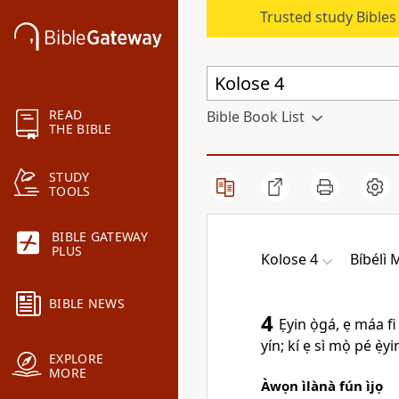
Trusted study Bible
READ
Bible Book List
THE BIBLE
STUDY
TOOLS
BIBLE GATEWAY
PLUS
Kolose 4
Bíbélì
BIBLE NEWS
4
Ẹyin ọ̀gá, ẹ máa fi
yín; kí ẹ sì mọ̀ pé ẹ̀y
EXPLORE
MORE
Àwọn ìlànà fún ìjọ