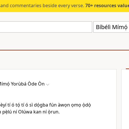
s and commentaries beside every verse.
70+ resources valued at $5,
Bíbélì Mímọ
 Mímọ́ Yorùbá Òde Òn
 èyí tí ó tọ́ tí ó sì dọ́gba fún àwọn ọmọ ọ̀dọ̀
in pẹ̀lú ní Olúwa kan ní ọ̀run.