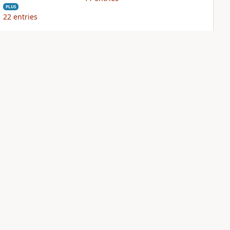
PLUS
22
entries
NIV Biblical
NIV Case for Christ
Theology Study
Study Bible
Bible
PLUS
3
entries
PLUS
20
entries
Sign Up for Bible Gateway: News