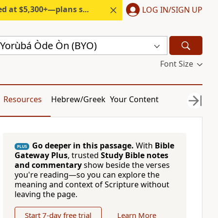
300+—plans start under $6/month.
LOG IN/SIGN UP
́ Yorùbá Òde Òn (BYO)
Font Size
Resources
Hebrew/Greek
Your Content
Go deeper in this passage.
With
Bible
PLUS
Gateway Plus
, trusted
Study Bible notes
and commentary
show beside the verses
you're reading—so you can explore the
meaning and context of Scripture without
leaving the page.
Start 7-day free trial
Learn More