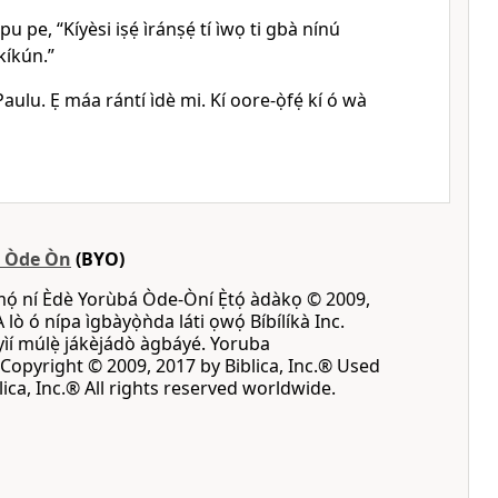
pu pe, “Kíyèsi iṣẹ́ ìránṣẹ́ tí ìwọ ti gbà nínú
kíkún.”
Paulu. Ẹ máa rántí ìdè mi. Kí oore-ọ̀fẹ́ kí ó wà
á Òde Òn
(BYO)
mọ́ ní Èdè Yorùbá Òde-Òní Ẹ̀tọ́ àdàkọ © 2009,
A lò ó nípa ìgbàyọ̀ǹda láti ọwọ́ Bíbílíkà Inc.
 yìí múlẹ̀ jákèjádò àgbáyé. Yoruba
opyright © 2009, 2017 by Biblica, Inc.® Used
ica, Inc.® All rights reserved worldwide.