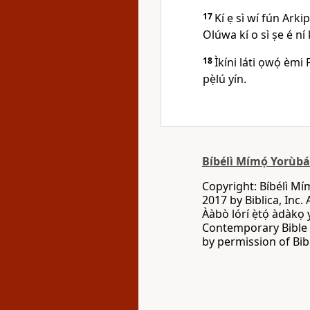
17
Kí ẹ sì wí fún Arkip
Olúwa kí o sì ṣe é ní 
18
Ìkíni láti ọwọ́ èmi 
pẹ̀lú yín.
Bíbélì Mímọ́ Yorùb
Copyright: Bíbélì Mí
2017 by Biblica, Inc. 
Ààbò lórí ẹ̀tọ́ àdàkọ
Contemporary Bible C
by permission of Bibl