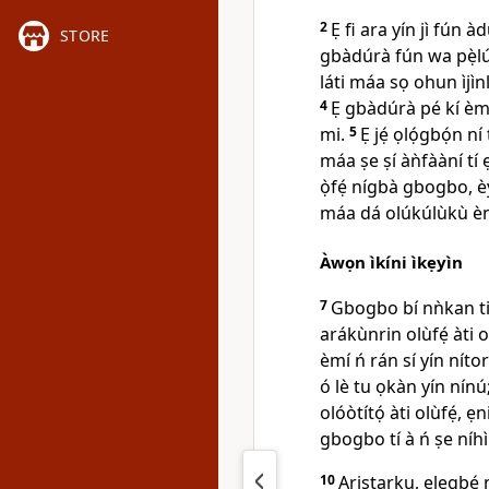
2
Ẹ fi ara yín jì fún à
STORE
gbàdúrà fún wa pẹ̀lú, 
láti máa sọ ohun ìjìnlẹ
4
Ẹ gbàdúrà pé kí èmi 
mi.
5
Ẹ jẹ́ ọlọ́gbọ́n ní
máa ṣe ṣí àǹfààní tí 
ọ̀fẹ́ nígbà gbogbo, èyí 
máa dá olúkúlùkù èn
Àwọn ìkíni ìkẹyìn
7
Gbogbo bí nǹkan ti r
arákùnrin olùfẹ́ àti o
èmí ń rán sí yín nítorí
ó lè tu ọkàn yín nínú
olóòtítọ́ àti olùfẹ́, 
gbogbo tí à ń ṣe níhìn
10
Aristarku, ẹlẹgbẹ́ 