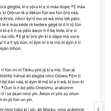
dúrà gbígbà, kí ẹ ṣọ́ra kí ẹ sì máa dúpẹ́;
3
Ẹ máa
kí Ọlọ́run lè ṣí ìlẹ̀kùn fún wa fún ọ̀rọ̀ náà,
̀ Kristi, nítorí èyí tí mo ṣe wà nínú ìdè pẹ̀lú:
le è máa kéde rẹ̀ kedere gẹ́gẹ́ bí ó ti tọ́ fún
 ti bí ẹ ti ń ṣe pẹ̀lú àwọn tí ń bẹ lóde, kí ẹ sì
ẹ bá nílò.
6
Ẹ jẹ́ kí ọ̀rọ̀ yín kí ó dàpọ̀ mọ́ oore-
tí a fi iyọ̀ dùn, kí ẹ̀yin kí ó le mọ́ bí ẹ̀yin ó tí
ìyàn lóhùn.
í fún mi ní Tikiku yóò jẹ́ kí ẹ mọ̀. Òun jẹ́
lóòtítọ́ ìránṣẹ́ àti ẹlẹgbẹ́ nínú Olúwa:
8
Ẹni tí
 èyí kan náà, kí ẹ̀yin lè mọ́ bí a ti wà, kí òun kí
;
9
Òun sì ń bọ̀ pẹ̀lú Onesimu, arákùnrin
ẹni tí í ṣe ọ̀kan nínú yín. Àwọn ní yóò sọ ohun
-ín-yìí fún un yín.
mí nínú túbú kí i yín, àti Marku, ọmọ arábìnrin