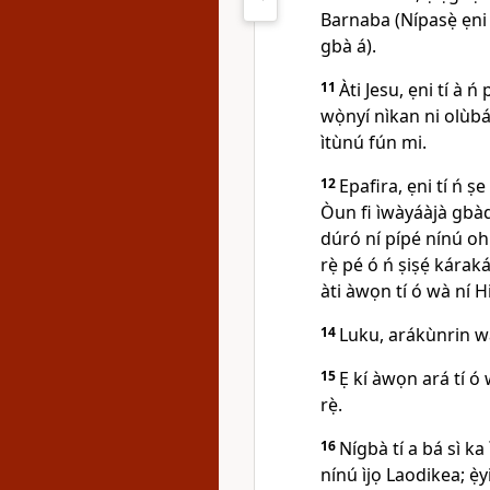
Barnaba (Nípasẹ̀ ẹni tí
gbà á).
11
Àti Jesu, ẹni tí à ń
wọ̀nyí nìkan ni olùbáṣ
ìtùnú fún mi.
12
Epafira, ẹni tí ń ṣe 
Òun fi ìwàyáàjà gbàd
dúró ní pípé nínú oh
rẹ̀ pé ó ń ṣiṣẹ́ kárak
àti àwọn tí ó wà ní H
14
Luku, arákùnrin wa
15
Ẹ kí àwọn ará tí ó w
rẹ̀.
16
Nígbà tí a bá sì ka 
nínú ìjọ Laodikea; ẹ̀yi