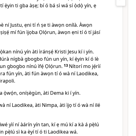
 ẹ̀yin ti gba àṣẹ; bí ó bá sì wá sí ọ̀dọ̀ yín, ẹ
 pè ní Justu, ẹni tí ń ṣe ti àwọn onílà. Àwọn
iṣẹ́ mí fún ìjọba Ọlọ́run, àwọn ẹni tí ó tí jásí
ọ̀kan nínú yín àti ìránṣẹ́ Kristi Jesu kí i yín.
úrà nígbà gbogbo fún un yín, kí ẹ̀yin kí ó lè
un gbogbo nínú ìfẹ́ Ọlọ́run.
13
Nítorí mo jẹ́rìí
ára fún yín, àti fún àwọn tí ó wà ní Laodikea,
irapoli.
 ọ̀wọ́n, oníṣègùn, àti Dema ki í yín.
à ní Laodikea, àti Nimpa, àti ìjọ tí ó wà ní ilé
ìwé yìí ní àárín yín tan, kí ẹ mú kí a kà á pẹ̀lú
n pẹ̀lú sì ka èyí tí ó ti Laodikea wá.