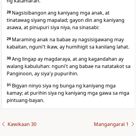
ng katamaran.
28
Nagsisibangon ang kaniyang mga anak, at
tinatawag siyang mapalad; gayon din ang kaniyang
asawa, at pinupuri siya niya, na sinasabi:
29
Maraming anak na babae ay nagsisigawang may
kabaitan, nguni't ikaw, ay humihigit sa kanilang lahat.
30
Ang lingap ay magdaraya, at ang kagandahan ay
walang kabuluhan: nguni't ang babae na natatakot sa
Panginoon, ay siya'y pupurihin.
31
Bigyan ninyo siya ng bunga ng kaniyang mga
kamay; at purihin siya ng kaniyang mga gawa sa mga
pintuang-bayan.
Kawikaan 30
Mangangaral 1