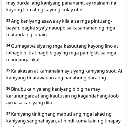
may burda; ang kaniyang pananamit ay mainam na
kayong lino at ng kayong kulay ube.
23
Ang kaniyang asawa ay kilala sa mga pintuang-
bayan, pagka siya'y nauupo sa kasamahan ng mga
matanda ng lupain.
24
Gumagawa siya ng mga kasuutang kayong lino at
ipinagbibili; at nagbibigay ng mga pamigkis sa mga
mangangalakal.
25
Kalakasan at kamahalan ay siyang kaniyang suot. At
kaniyang tinatawanan ang panahong darating.
26
Binubuka niya ang kaniyang bibig na may
karunungan; at ang kautusan ng kagandahang-loob
ay nasa kaniyang dila.
27
Kaniyang tinitignang mabuti ang mga lakad ng
kaniyang sangbahayan, at hindi kumakain ng tinapay