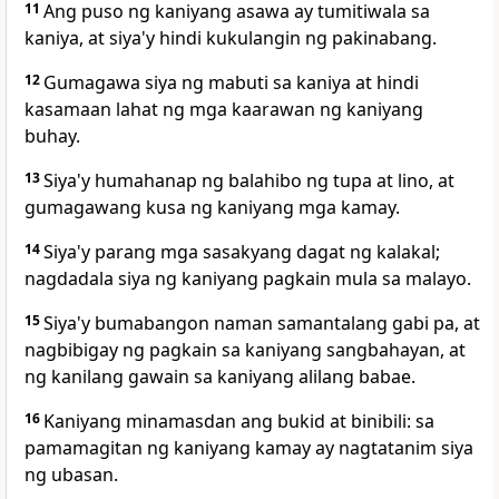
11
Ang puso ng kaniyang asawa ay tumitiwala sa
kaniya, at siya'y hindi kukulangin ng pakinabang.
12
Gumagawa siya ng mabuti sa kaniya at hindi
kasamaan lahat ng mga kaarawan ng kaniyang
buhay.
13
Siya'y humahanap ng balahibo ng tupa at lino, at
gumagawang kusa ng kaniyang mga kamay.
14
Siya'y parang mga sasakyang dagat ng kalakal;
nagdadala siya ng kaniyang pagkain mula sa malayo.
15
Siya'y bumabangon naman samantalang gabi pa, at
nagbibigay ng pagkain sa kaniyang sangbahayan, at
ng kanilang gawain sa kaniyang alilang babae.
16
Kaniyang minamasdan ang bukid at binibili: sa
pamamagitan ng kaniyang kamay ay nagtatanim siya
ng ubasan.