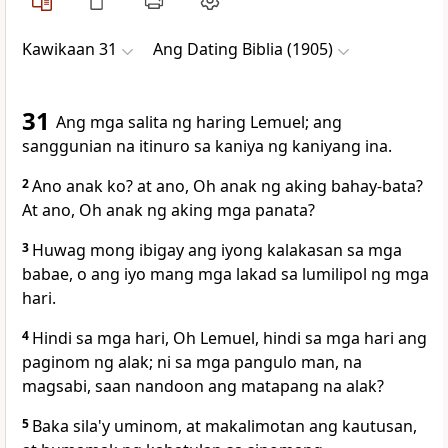
Kawikaan 31
Ang Dating Biblia (1905)
31
Ang mga salita ng haring Lemuel; ang
sanggunian na itinuro sa kaniya ng kaniyang ina.
2
Ano anak ko? at ano, Oh anak ng aking bahay-bata?
At ano, Oh anak ng aking mga panata?
3
Huwag mong ibigay ang iyong kalakasan sa mga
babae, o ang iyo mang mga lakad sa lumilipol ng mga
hari.
4
Hindi sa mga hari, Oh Lemuel, hindi sa mga hari ang
paginom ng alak; ni sa mga pangulo man, na
magsabi, saan nandoon ang matapang na alak?
5
Baka sila'y uminom, at makalimotan ang kautusan,