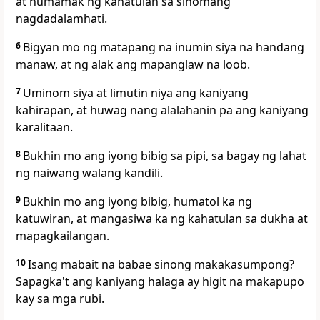
at humamak ng kahatulan sa sinomang
nagdadalamhati.
6
Bigyan mo ng matapang na inumin siya na handang
manaw, at ng alak ang mapanglaw na loob.
7
Uminom siya at limutin niya ang kaniyang
kahirapan, at huwag nang alalahanin pa ang kaniyang
karalitaan.
8
Bukhin mo ang iyong bibig sa pipi, sa bagay ng lahat
ng naiwang walang kandili.
9
Bukhin mo ang iyong bibig, humatol ka ng
katuwiran, at mangasiwa ka ng kahatulan sa dukha at
mapagkailangan.
10
Isang mabait na babae sinong makakasumpong?
Sapagka't ang kaniyang halaga ay higit na makapupo
kay sa mga rubi.