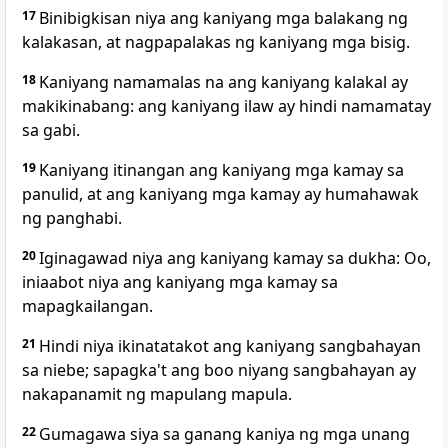
17
Binibigkisan niya ang kaniyang mga balakang ng
kalakasan, at nagpapalakas ng kaniyang mga bisig.
18
Kaniyang namamalas na ang kaniyang kalakal ay
makikinabang: ang kaniyang ilaw ay hindi namamatay
sa gabi.
19
Kaniyang itinangan ang kaniyang mga kamay sa
panulid, at ang kaniyang mga kamay ay humahawak
ng panghabi.
20
Iginagawad niya ang kaniyang kamay sa dukha: Oo,
iniaabot niya ang kaniyang mga kamay sa
mapagkailangan.
21
Hindi niya ikinatatakot ang kaniyang sangbahayan
sa niebe; sapagka't ang boo niyang sangbahayan ay
nakapanamit ng mapulang mapula.
22
Gumagawa siya sa ganang kaniya ng mga unang