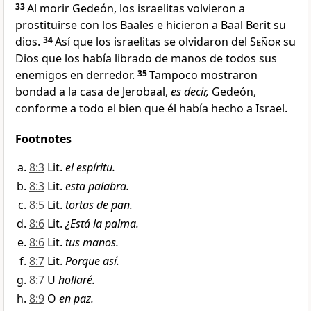
33
Al morir Gedeón, los israelitas volvieron a
prostituirse con los Baales
e hicieron a Baal Berit su
dios
.
34
Así que los israelitas se olvidaron del
Señor
su
Dios
que los había librado de manos de todos sus
enemigos en derredor.
35
Tampoco mostraron
bondad a la casa de Jerobaal
,
es decir,
Gedeón,
conforme a todo el bien que él había hecho a Israel.
Footnotes
8:3
Lit.
el espíritu.
8:3
Lit.
esta palabra.
8:5
Lit.
tortas de pan.
8:6
Lit.
¿Está la palma.
8:6
Lit.
tus manos.
8:7
Lit.
Porque así.
8:7
U
hollaré.
8:9
O
en paz.