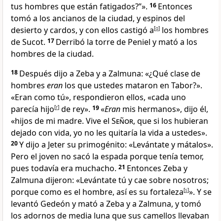
tus hombres que están fatigados
?”».
16
Entonces
tomó a los ancianos de la ciudad, y espinos del
desierto y cardos, y con ellos castigó a
[
q
]
los hombres
de Sucot.
17
Derribó la torre de Peniel
y mató a los
hombres de la ciudad.
18
Después dijo a Zeba y a Zalmuna: «¿Qué clase de
hombres
eran
los que ustedes mataron en Tabor?».
«Eran como tú», respondieron ellos, «cada uno
parecía hijo
[
r
]
de rey».
19
«
Eran
mis hermanos», dijo él,
«hijos de mi madre. Vive el
Señor
, que si los hubieran
dejado con vida, yo no les quitaría la vida a ustedes».
20
Y dijo a Jeter su primogénito: «Levántate y mátalos».
Pero el joven no sacó la espada porque tenía temor,
pues todavía era muchacho.
21
Entonces Zeba y
Zalmuna dijeron: «Levántate tú y cae sobre nosotros;
porque como es el hombre, así es su fortaleza
[
s
]
». Y se
levantó Gedeón y mató a Zeba y a Zalmuna
, y tomó
los adornos de media luna que sus camellos llevaban