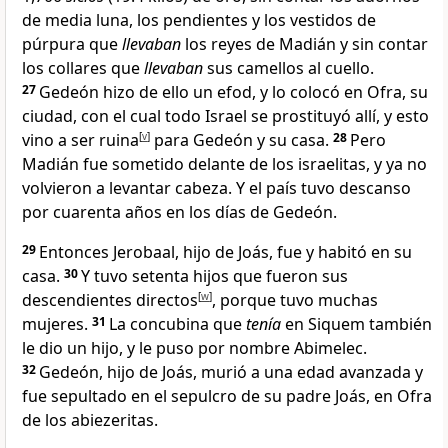
de media luna, los pendientes y los vestidos de
púrpura que
llevaban
los reyes de Madián y sin contar
los collares que
llevaban
sus camellos al cuello.
27
Gedeón hizo de ello un efod
, y lo colocó en Ofra, su
ciudad, con el cual todo Israel se prostituyó allí, y esto
vino a ser ruina
[
v
]
para Gedeón y su casa.
28
Pero
Madián fue sometido delante de los israelitas, y ya no
volvieron a levantar cabeza. Y el país tuvo descanso
por cuarenta años en los días de Gedeón.
29
Entonces Jerobaal
, hijo de Joás, fue y habitó en su
casa.
30
Y tuvo setenta hijos
que fueron sus
descendientes directos
[
w
]
, porque tuvo muchas
mujeres.
31
La concubina que
tenía
en Siquem también
le dio un hijo, y le puso por nombre Abimelec.
32
Gedeón, hijo de Joás, murió a una edad avanzada y
fue sepultado en el sepulcro de su padre Joás, en Ofra
de los abiezeritas.