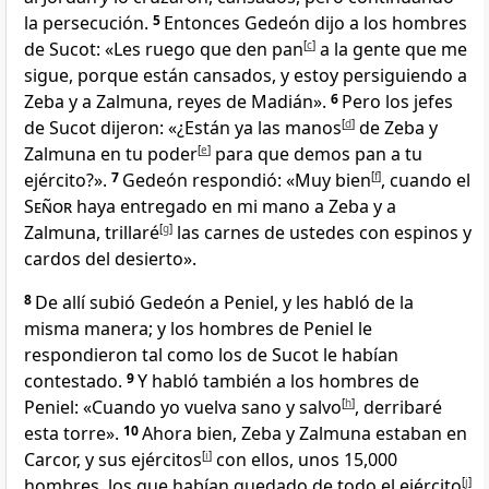
la persecución
.
5
Entonces Gedeón dijo a los hombres
de Sucot
: «Les ruego que den pan
[
c
]
a la gente que me
sigue, porque están cansados, y estoy persiguiendo a
Zeba y a Zalmuna, reyes de Madián».
6
Pero los jefes
de Sucot dijeron: «¿Están ya las manos
[
d
]
de Zeba y
Zalmuna en tu poder
[
e
]
para que demos pan a tu
ejército
?».
7
Gedeón respondió: «Muy bien
[
f
]
, cuando el
Señor
haya entregado en mi mano a Zeba y a
Zalmuna
, trillaré
[
g
]
las carnes de ustedes con espinos y
cardos del desierto».
8
De allí subió Gedeón a Peniel
, y les habló de la
misma manera; y los hombres de Peniel le
respondieron tal como los de Sucot le habían
contestado.
9
Y habló también a los hombres de
Peniel: «Cuando yo vuelva sano y salvo
[
h
]
, derribaré
esta torre
».
10
Ahora bien, Zeba y Zalmuna estaban en
Carcor, y sus ejércitos
[
i
]
con ellos, unos 15,000
hombres, los que habían quedado de todo el ejército
[
j
]