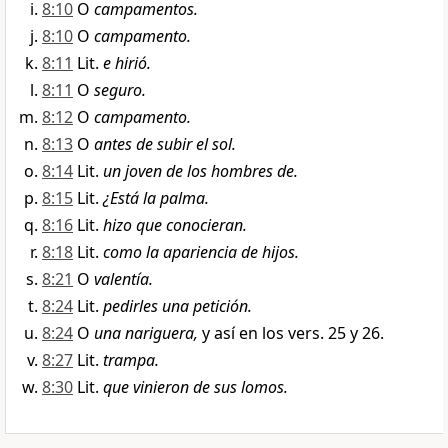
8:10
O
campamentos.
8:10
O
campamento.
8:11
Lit.
e hirió.
8:11
O
seguro.
8:12
O
campamento.
8:13
O
antes de subir el sol.
8:14
Lit.
un joven de los hombres de.
8:15
Lit.
¿Está la palma.
8:16
Lit.
hizo que conocieran.
8:18
Lit.
como la apariencia de hijos.
8:21
O
valentía.
8:24
Lit.
pedirles una petición.
8:24
O
una nariguera,
y así en los vers. 25 y 26.
8:27
Lit.
trampa.
8:30
Lit.
que vinieron de sus lomos.