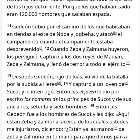
de los hijos del oriente. Porque los que habían caído
eran 120,000 hombres que sacaban espada
.
11
Gedeón subió por el camino de los que habitaban
en tiendas al este de Noba y Jogbeha, y atacó
[
k
]
el
campamento cuando el campamento estaba
desprevenido
[
l
]
.
12
Cuando Zeba y Zalmuna huyeron,
los persiguió. Capturó a los dos reyes de Madián,
Zeba y Zalmuna, y llenó de terror a todo el ejército
[
m
]
.
13
Después Gedeón, hijo de Joás, volvió de la batalla
por la subida a Heres
[
n
]
.
14
Y capturó a un joven de
[
o
]
Sucot y lo interrogó. Entonces
el joven
le dio por
escrito
los nombres de
los príncipes de Sucot y de sus
ancianos, setenta y siete hombres.
15
Entonces
Gedeón fue a los hombres de Sucot y les dijo: «Aquí
están Zeba y Zalmuna, acerca de los cuales ustedes
me injuriaron, diciendo: “¿Están ya las manos
[
p
]
de
Zeba y Zalmuna en tu mano para que demos pan a