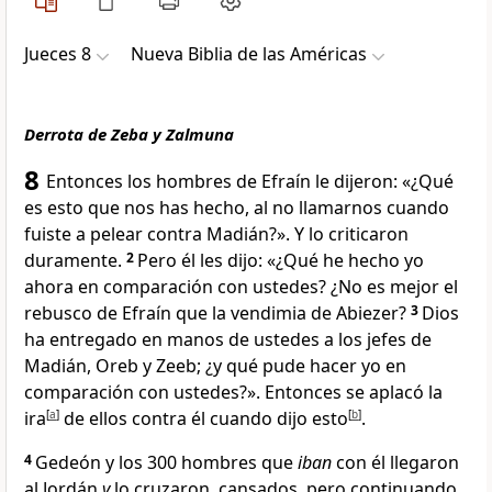
Jueces 8
Nueva Biblia de las Américas
Derrota de Zeba y Zalmuna
8
Entonces los hombres de Efraín le dijeron: «¿Qué
es esto que nos has hecho, al no llamarnos cuando
fuiste a pelear contra Madián
?». Y lo criticaron
duramente.
2
Pero él les dijo: «¿Qué he hecho yo
ahora en comparación con ustedes? ¿No es mejor el
rebusco de Efraín que la vendimia de Abiezer?
3
Dios
ha entregado en manos de ustedes a los jefes de
Madián, Oreb y Zeeb; ¿y qué pude hacer yo en
comparación con ustedes?». Entonces se aplacó la
ira
[
a
]
de ellos contra él cuando dijo esto
[
b
]
.
4
Gedeón y los 300 hombres que
iban
con él llegaron
al Jordán
y
lo cruzaron, cansados, pero continuando