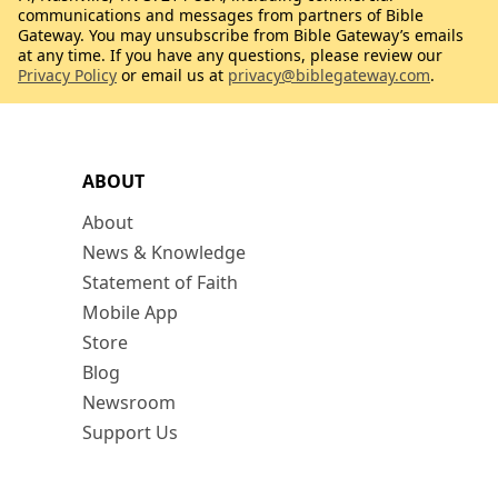
communications and messages from partners of Bible
Gateway. You may unsubscribe from Bible Gateway’s emails
at any time. If you have any questions, please review our
Privacy Policy
or email us at
privacy@biblegateway.com
.
ABOUT
About
News & Knowledge
Statement of Faith
Mobile App
Store
Blog
Newsroom
Support Us