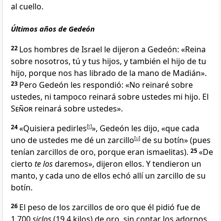
al cuello
.
Últimos años de Gedeón
22
Los hombres de Israel le dijeron a Gedeón: «Reina
sobre nosotros, tú y tus hijos, y también el hijo de tu
hijo, porque nos has librado de la mano de Madián».
23
Pero Gedeón les respondió: «No reinaré sobre
ustedes, ni tampoco reinará sobre ustedes mi hijo. El
Señor
reinará sobre ustedes
».
24
«Quisiera pedirles
[
t
]
», Gedeón les dijo, «que cada
uno de ustedes me dé un zarcillo
[
u
]
de su botín» (pues
tenían zarcillos de oro, porque eran ismaelitas
).
25
«De
cierto
te los
daremos», dijeron ellos. Y tendieron un
manto, y cada uno de ellos echó allí un zarcillo de su
botín.
26
El peso de los zarcillos de oro que él pidió fue de
1,700
siclos
(19.4 kilos) de oro, sin contar los adornos