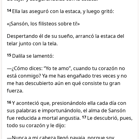
14
Ella las aseguró con la estaca, y luego gritó:
«¡Sansón, los filisteos sobre ti!»
Despertando él de su sueño, arrancó la estaca del
telar junto con la tela.
15
Dalila se lamentó:
—¿Cómo dices: “Yo te amo”, cuando tu corazón no
está conmigo? Ya me has engañado tres veces y no
me has descubierto aún en qué consiste tu gran
fuerza.
16
Y aconteció que, presionándolo ella cada día con
sus palabras e importunándolo, el alma de Sansón
fue reducida a mortal angustia.
17
Le descubrió, pues,
todo su corazón y le dijo:
—Nunca a mi cabeza llegó navaja, porque soy