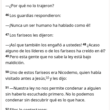
—¿Por qué no lo trajeron?
46
Los guardias respondieron:
—¡Nunca un ser humano ha hablado como él!
47
Los fariseos les dijeron:
—¡Así que también los engañó a ustedes!
48
¿Acaso
alguno de los líderes o de los fariseos ha creído en él?
49
Pero esta gente que no sabe la ley está bajo
maldición.
50
Uno de estos fariseos era Nicodemo, quien había
visitado antes a Jesús,
[
d
]
y les dijo:
51
—Nuestra ley no nos permite condenar a alguien
sin haberlo escuchado primero. No lo podemos
condenar sin descubrir qué es lo que hace.
52
Ellos le contestaron: