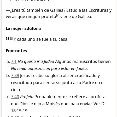
—¿Eres tú también de Galilea? Estudia las Escrituras y
verás que ningún profeta
[
e
]
viene de Galilea.
La mujer adúltera
53
[
f
]
Y cada uno se fue a su casa.
Footnotes
7:1
No quería ir a Judea
Algunos manuscritos tienen
No tenía autorización para estar en Judea
.
7:39
Jesús recibe su gloria al ser crucificado y
resucitado para sentarse junto a su Padre en el
cielo.
7:40
Profeta
Probablemente se refiere al profeta
que Dios le dijo a Moisés que iba a enviar. Ver Dt
18:15-19.