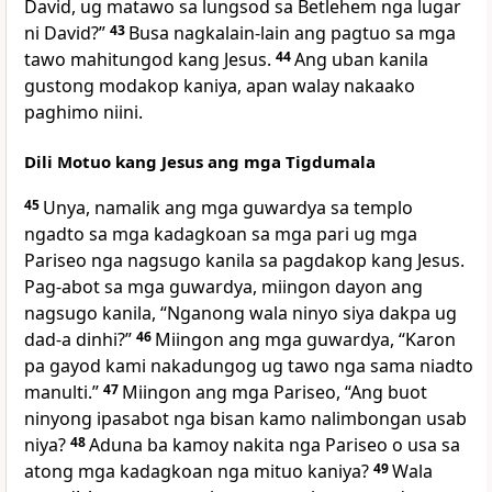
David, ug matawo sa lungsod sa Betlehem nga lugar
ni David?”
43
Busa nagkalain-lain ang pagtuo sa mga
tawo mahitungod kang Jesus.
44
Ang uban kanila
gustong modakop kaniya, apan walay nakaako
paghimo niini.
Dili Motuo kang Jesus ang mga Tigdumala
45
Unya, namalik ang mga guwardya sa templo
ngadto sa mga kadagkoan sa mga pari ug mga
Pariseo nga nagsugo kanila sa pagdakop kang Jesus.
Pag-abot sa mga guwardya, miingon dayon ang
nagsugo kanila, “Nganong wala ninyo siya dakpa ug
dad-a dinhi?”
46
Miingon ang mga guwardya, “Karon
pa gayod kami nakadungog ug tawo nga sama niadto
manulti.”
47
Miingon ang mga Pariseo, “Ang buot
ninyong ipasabot nga bisan kamo nalimbongan usab
niya?
48
Aduna ba kamoy nakita nga Pariseo o usa sa
atong mga kadagkoan nga mituo kaniya?
49
Wala