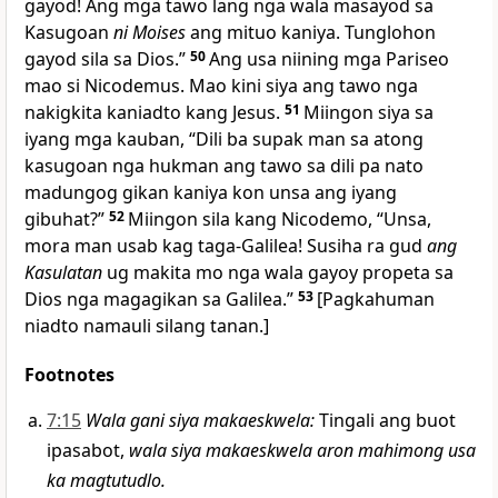
gayod! Ang mga tawo lang nga wala masayod sa
Kasugoan
ni Moises
ang mituo kaniya. Tunglohon
gayod sila sa Dios.”
50
Ang usa niining mga Pariseo
mao si Nicodemus. Mao kini siya ang tawo nga
nakigkita kaniadto kang Jesus.
51
Miingon siya sa
iyang mga kauban, “Dili ba supak man sa atong
kasugoan nga hukman ang tawo sa dili pa nato
madungog gikan kaniya kon unsa ang iyang
gibuhat?”
52
Miingon sila kang Nicodemo, “Unsa,
mora man usab kag taga-Galilea! Susiha ra gud
ang
Kasulatan
ug makita mo nga wala gayoy propeta sa
Dios nga magagikan sa Galilea.”
53
[Pagkahuman
niadto namauli silang tanan.]
Footnotes
7:15
Wala gani siya makaeskwela
:
Tingali ang buot
ipasabot,
wala siya makaeskwela aron mahimong usa
ka magtutudlo.