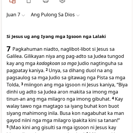
Juan 7
Ang Pulong Sa Dios
Si Jesus ug ang Iyang mga Igsoon nga Lalaki
7
Pagkahuman niadto, naglibot-libot si Jesus sa
Galilea. Gilikayan niya ang pag-adto sa Judea tungod
kay ang mga
kadagkoan sa mga
Judio nagtinguha sa
pagpatay kaniya.
2
Unya, sa dihang duol na ang
pagsaulog sa mga Judio sa gitawag nga Pista sa mga
Tolda,
3
miingon ang mga igsoon ni Jesus kaniya, “Biya
dinhi ug adto sa Judea aron makita sa imong mga
tinun-an ang mga milagro nga imong gibuhat.
4
Kay
walay tawo nga magtago sa iyang buhat kon buot
siyang mahimong inila. Busa kon nagabuhat ka man
gayod niini nga mga milagro ipakita kini sa tanan!”
5
(Mao kini ang gisulti sa mga igsoon ni Jesus kay