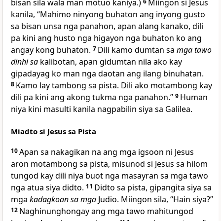
bisan sila wala man motuo kaniya.)
6
Miingon si Jesus
kanila, “Mahimo ninyong buhaton ang inyong gusto
sa bisan unsa nga panahon, apan alang kanako, dili
pa kini ang husto nga higayon nga buhaton ko ang
angay kong buhaton.
7
Dili kamo dumtan sa
mga tawo
dinhi sa
kalibotan, apan gidumtan nila ako kay
gipadayag ko man nga daotan ang ilang binuhatan.
8
Kamo lay tambong sa pista. Dili ako motambong kay
dili pa kini ang akong tukma nga panahon.”
9
Human
niya kini masulti kanila nagpabilin siya sa Galilea.
Miadto si Jesus sa Pista
10
Apan sa nakagikan na ang mga igsoon ni Jesus
aron motambong sa pista, misunod si Jesus sa hilom
tungod kay dili niya buot nga masayran sa mga tawo
nga atua siya didto.
11
Didto sa pista, gipangita siya sa
mga
kadagkoan sa mga
Judio. Miingon sila, “Hain siya?”
12
Naghinunghongay ang mga tawo mahitungod