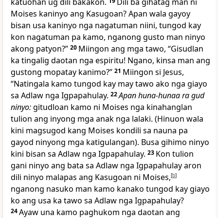
katuohan ug dili bakakon.
19
Dili ba gihatag man ni
Moises kaninyo ang Kasugoan? Apan wala gayoy
bisan usa kaninyo nga nagatuman niini, tungod kay
kon nagatuman pa kamo, nganong gusto man ninyo
akong patyon?”
20
Miingon ang mga tawo, “Gisudlan
ka tingalig daotan nga espiritu! Ngano, kinsa man ang
gustong mopatay kanimo?”
21
Miingon si Jesus,
“Natingala kamo tungod kay may tawo ako nga giayo
sa Adlaw nga Igpapahulay.
22
Apan huna-hunaa ra gud
ninyo:
gitudloan kamo ni Moises nga kinahanglan
tulion ang inyong mga anak nga lalaki. (Hinuon wala
kini magsugod kang Moises kondili sa nauna pa
gayod ninyong mga katigulangan). Busa gihimo ninyo
kini bisan sa Adlaw nga Igpapahulay.
23
Kon tulion
gani ninyo ang bata sa Adlaw nga Igpapahulay aron
dili ninyo malapas ang Kasugoan ni Moises,
[
b
]
nganong nasuko man kamo kanako tungod kay giayo
ko ang usa ka tawo sa Adlaw nga Igpapahulay?
24
Ayaw una kamo paghukom nga daotan ang