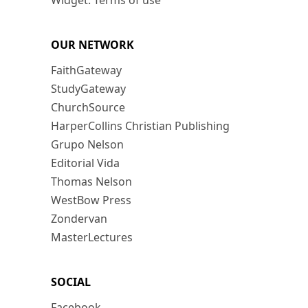
Widget: Terms of use
OUR NETWORK
FaithGateway
StudyGateway
ChurchSource
HarperCollins Christian Publishing
Grupo Nelson
Editorial Vida
Thomas Nelson
WestBow Press
Zondervan
MasterLectures
SOCIAL
Facebook