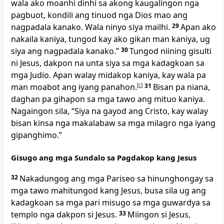
wala ako moanhi dinhi sa akong kaugalingon nga
pagbuot, kondili ang tinuod nga Dios mao ang
nagpadala kanako. Wala ninyo siya mailhi.
29
Apan ako
nakaila kaniya, tungod kay ako gikan man kaniya, ug
siya ang nagpadala kanako.”
30
Tungod niining gisulti
ni Jesus, dakpon na unta siya sa mga kadagkoan sa
mga Judio. Apan walay midakop kaniya, kay wala pa
man moabot ang iyang panahon.
[
c
]
31
Bisan pa niana,
daghan pa gihapon sa mga tawo ang mituo kaniya.
Nagaingon sila, “Siya na gayod ang Cristo, kay walay
bisan kinsa nga makalabaw sa mga milagro nga iyang
gipanghimo.”
Gisugo ang mga Sundalo sa Pagdakop kang Jesus
32
Nakadungog ang mga Pariseo sa hinunghongay sa
mga tawo mahitungod kang Jesus, busa sila ug ang
kadagkoan sa mga pari misugo sa mga guwardya sa
templo nga dakpon si Jesus.
33
Miingon si Jesus,