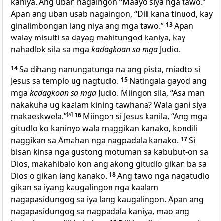
kaniya. Ang uban nagaingon “Maayo siya nga tawo.”
Apan ang uban usab nagaingon, “Dili kana tinuod, kay
ginalimbongan lang niya ang mga tawo.”
13
Apan
walay misulti sa dayag mahitungod kaniya, kay
nahadlok sila sa mga
kadagkoan sa mga
Judio.
14
Sa dihang nanungatunga na ang pista, miadto si
Jesus sa templo ug nagtudlo.
15
Natingala gayod ang
mga
kadagkoan sa mga
Judio. Miingon sila, “Asa man
nakakuha ug kaalam kining tawhana? Wala gani siya
makaeskwela.”
[
a
]
16
Miingon si Jesus kanila, “Ang mga
gitudlo ko kaninyo wala maggikan kanako, kondili
naggikan sa Amahan nga nagpadala kanako.
17
Si
bisan kinsa nga gustong motuman sa kabubut-on sa
Dios, makahibalo kon ang akong gitudlo gikan ba sa
Dios o gikan lang kanako.
18
Ang tawo nga nagatudlo
gikan sa iyang kaugalingon nga kaalam
nagapasidungog sa iya lang kaugalingon. Apan ang
nagapasidungog sa nagpadala kaniya, mao ang