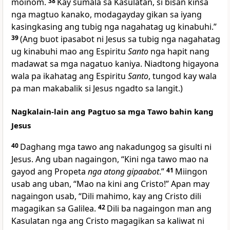
moinom.
38
Kay sumala sa Kasulatan, si bisan kinsa
nga magtuo kanako, modagayday gikan sa iyang
kasingkasing ang tubig nga nagahatag ug kinabuhi.”
39
(Ang buot ipasabot ni Jesus sa tubig nga nagahatag
ug kinabuhi mao ang Espiritu
Santo
nga hapit nang
madawat sa mga nagatuo kaniya. Niadtong higayona
wala pa ikahatag ang Espiritu
Santo
, tungod kay wala
pa man makabalik si Jesus ngadto sa langit.)
Nagkalain-lain ang Pagtuo sa mga Tawo bahin kang
Jesus
40
Daghang mga tawo ang nakadungog sa gisulti ni
Jesus. Ang uban nagaingon, “Kini nga tawo mao na
gayod ang Propeta
nga atong gipaabot
.”
41
Miingon
usab ang uban, “Mao na kini ang Cristo!” Apan may
nagaingon usab, “Dili mahimo, kay ang Cristo dili
magagikan sa Galilea.
42
Dili ba nagaingon man ang
Kasulatan nga ang Cristo magagikan sa kaliwat ni