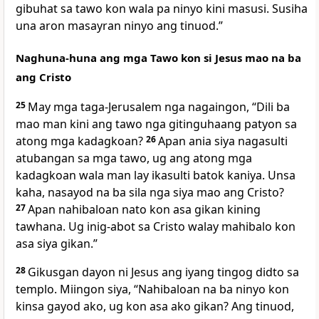
gibuhat sa tawo kon wala pa ninyo kini masusi. Susiha
una aron masayran ninyo ang tinuod.”
Naghuna-huna ang mga Tawo kon si Jesus mao na ba
ang Cristo
25
May mga taga-Jerusalem nga nagaingon, “Dili ba
mao man kini ang tawo nga gitinguhaang patyon sa
atong mga kadagkoan?
26
Apan ania siya nagasulti
atubangan sa mga tawo, ug ang atong mga
kadagkoan wala man lay ikasulti batok kaniya. Unsa
kaha, nasayod na ba sila nga siya mao ang Cristo?
27
Apan nahibaloan nato kon asa gikan kining
tawhana. Ug inig-abot sa Cristo walay mahibalo kon
asa siya gikan.”
28
Gikusgan dayon ni Jesus ang iyang tingog didto sa
templo. Miingon siya, “Nahibaloan na ba ninyo kon
kinsa gayod ako, ug kon asa ako gikan? Ang tinuod,