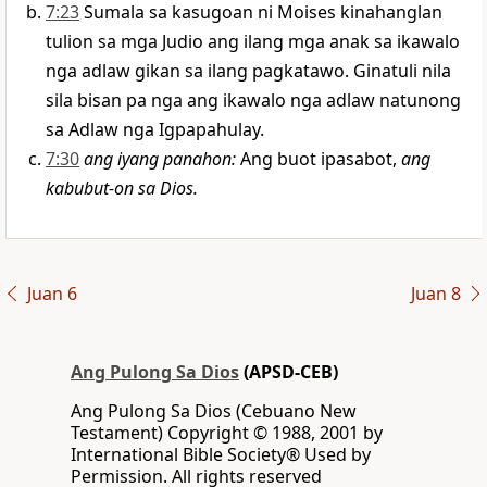
7:23
Sumala sa kasugoan ni Moises kinahanglan
tulion sa mga Judio ang ilang mga anak sa ikawalo
nga adlaw gikan sa ilang pagkatawo. Ginatuli nila
sila bisan pa nga ang ikawalo nga adlaw natunong
sa Adlaw nga Igpapahulay.
7:30
ang iyang panahon
:
Ang buot ipasabot,
ang
kabubut-on sa Dios.
Juan 6
Juan 8
Ang Pulong Sa Dios
(APSD-CEB)
Ang Pulong Sa Dios (Cebuano New
Testament) Copyright © 1988, 2001 by
International Bible Society® Used by
Permission. All rights reserved