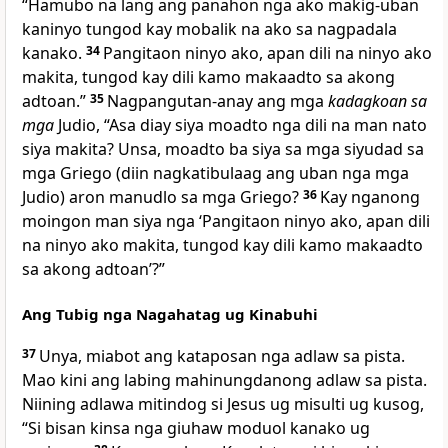
“Hamubo na lang ang panahon nga ako makig-uban
kaninyo tungod kay mobalik na ako sa nagpadala
kanako.
34
Pangitaon ninyo ako, apan dili na ninyo ako
makita, tungod kay dili kamo makaadto sa akong
adtoan.”
35
Nagpangutan-anay ang mga
kadagkoan sa
mga
Judio, “Asa diay siya moadto nga dili na man nato
siya makita? Unsa, moadto ba siya sa mga siyudad sa
mga Griego (diin nagkatibulaag ang uban nga mga
Judio) aron manudlo sa mga Griego?
36
Kay nganong
moingon man siya nga ‘Pangitaon ninyo ako, apan dili
na ninyo ako makita, tungod kay dili kamo makaadto
sa akong adtoan’?”
Ang Tubig nga Nagahatag ug Kinabuhi
37
Unya, miabot ang kataposan nga adlaw sa pista.
Mao kini ang labing mahinungdanong adlaw sa pista.
Niining adlawa mitindog si Jesus ug misulti ug kusog,
“Si bisan kinsa nga giuhaw moduol kanako ug