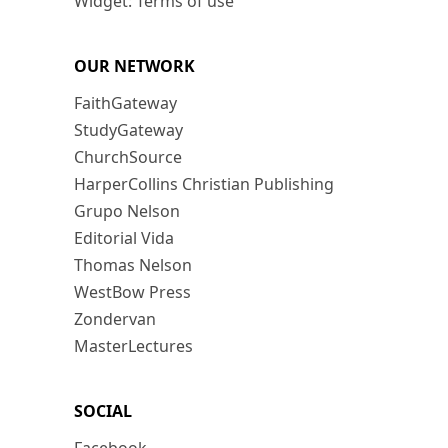
Widget: Terms of use
OUR NETWORK
FaithGateway
StudyGateway
ChurchSource
HarperCollins Christian Publishing
Grupo Nelson
Editorial Vida
Thomas Nelson
WestBow Press
Zondervan
MasterLectures
SOCIAL