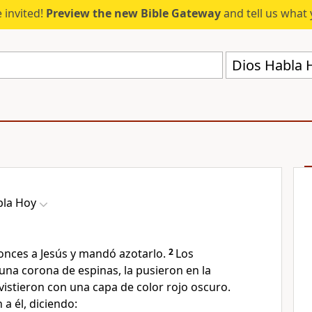
 invited!
Preview the new Bible Gateway
and tell us what 
Dios Habla 
bla Hoy
onces a Jesús y mandó azotarlo.
2
Los
una corona de espinas, la pusieron en la
 vistieron con una capa de color rojo oscuro.
a él, diciendo: