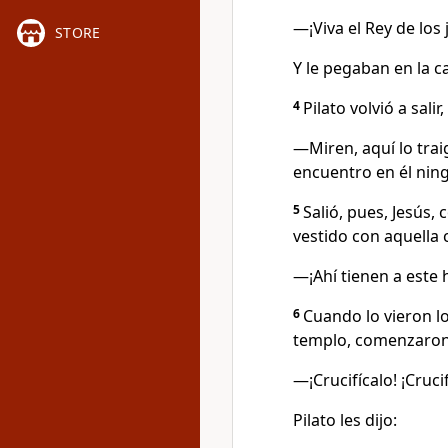
—¡Viva el Rey de los 
STORE
Y le pegaban en la c
4
Pilato volvió a salir, 
—Miren, aquí lo tra
encuentro en él ning
5
Salió, pues, Jesús,
vestido con aquella c
—¡Ahí tienen a este
6
Cuando lo vieron lo
templo, comenzaron 
—¡Crucifícalo! ¡Crucif
Pilato les dijo: