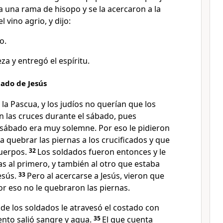
 a una rama de hisopo y se la acercaron a la
l vino agrio, y dijo:
o.
za y entregó el espíritu.
tado de Jesús
e la Pascua, y los judíos no querían que los
 las cruces durante el sábado, pues
sábado era muy solemne. Por eso le pidieron
a quebrar las piernas a los crucificados y que
cuerpos.
32
Los soldados fueron entonces y le
s al primero, y también al otro que estaba
esús.
33
Pero al acercarse a Jesús, vieron que
r eso no le quebraron las piernas.
de los soldados le atravesó el costado con
nto salió sangre y agua.
35
El que cuenta