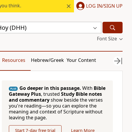
you think.
LOG IN/SIGN UP
Hoy (DHH)
Font Size
Resources
Hebrew/Greek
Your Content
Go deeper in this passage.
With
Bible
PLUS
Gateway Plus
, trusted
Study Bible notes
and commentary
show beside the verses
you're reading—so you can explore the
meaning and context of Scripture without
leaving the page.
Start 7-day free trial
Learn More