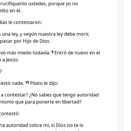
crucifíquenlo ustedes, porque yo no
ito en él.
ías le contestaron:
na ley, y según nuestra ley debe morir,
pasar por Hijo de Dios.
 tuvo más miedo todavía.
9
Entró de nuevo en el
 a Jesús:
?
testó nada.
10
Pilato le dijo:
a contestar? ¿No sabes que tengo autoridad
o mismo que para ponerte en libertad?
contestó:
 autoridad sobre mí, si Dios no te lo