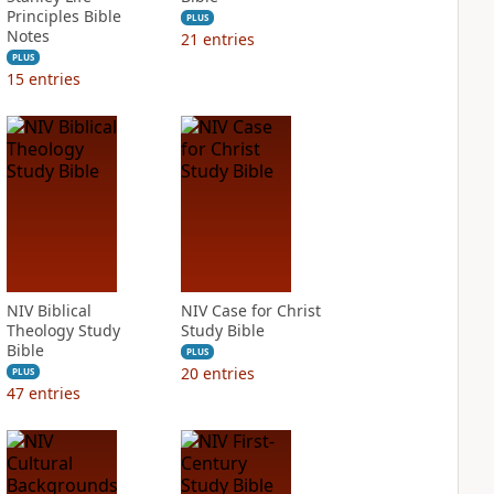
Principles Bible
PLUS
Notes
21
entries
PLUS
15
entries
NIV Biblical
NIV Case for Christ
Theology Study
Study Bible
Bible
PLUS
20
entries
PLUS
47
entries