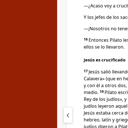
—¿Acaso voy a crucif
Y los jefes de los sa
—¡Nosotros no tene
16
Entonces Pilato le
ellos se lo llevaron.
Jesús es crucificado
17
Jesús salió llevand
Calavera» (que en he
y con él a otros dos
medio.
19
Pilato escr
Rey de los judíos», 
judíos leyeron aquel
Jesús estaba cerca de
hebreo, latín y grieg
judíos dijeron a Pilat