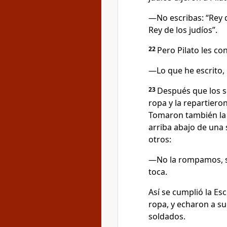
—No escribas: “Rey de
Rey de los judíos”.
22
Pero Pilato les co
—Lo que he escrito, e
23
Después que los s
ropa y la repartiero
Tomaron también la t
arriba abajo de una 
otros:
—No la rompamos, si
toca.
Así se cumplió la Esc
ropa, y echaron a su
soldados.