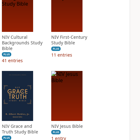
NIV Cultural
NIV First-Century
Backgrounds Study
Study Bible
Bible
PLUS
11
entries
PLUS
41
entries
NIV Grace and
NIV Jesus Bible
Truth Study Bible
PLUS
1
entry
PLUS