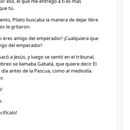
or eso, el que me entregó a ti es más
que tú.
to, Pilato buscaba la manera de dejar libre
os le gritaron:
 no eres amigo del emperador! ¡Cualquiera que
migo del emperador!
, sacó a Jesús, y luego se sentó en el tribunal,
ebreo se llamaba Gabatá, que quiere decir El
l día antes de la Pascua, como al mediodía.
s:
y!
n:
cifícalo!