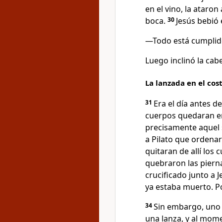
en el vino, la ataron
boca.
30
Jesús bebió e
—Todo está cumplid
Luego inclinó la cabe
La lanzada en el cos
31
Era el día antes d
cuerpos quedaran en
precisamente aquel 
a Pilato que ordenar
quitaran de allí los 
quebraron las pierna
crucificado junto a J
ya estaba muerto. Po
34
Sin embargo, uno 
una lanza, y al mome