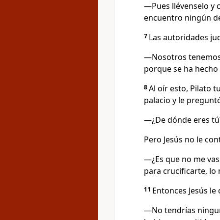
—Pues llévenselo y 
encuentro ningún del
7
Las autoridades jud
—Nosotros tenemos u
porque se ha hecho 
8
Al oír esto, Pilato
palacio y le preguntó
—¿De dónde eres tú
Pero Jesús no le con
—¿Es que no me vas 
para crucificarte, l
11
Entonces Jesús le 
—No tendrías ninguna