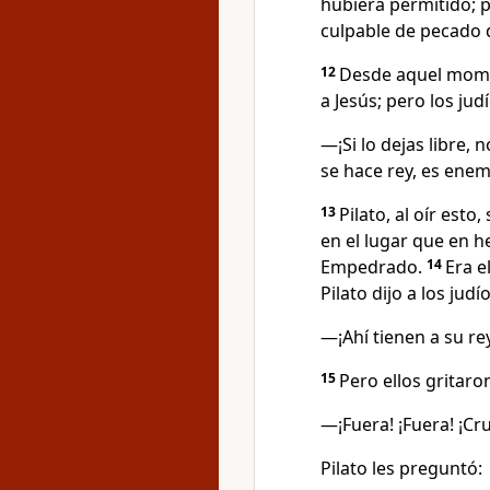
hubiera permitido; p
culpable de pecado 
12
Desde aquel momen
a Jesús; pero los judí
—¡Si lo dejas libre,
se hace rey, es ene
13
Pilato, al oír esto
en el lugar que en h
Empedrado.
14
Era e
Pilato dijo a los judío
—¡Ahí tienen a su re
15
Pero ellos gritaro
—¡Fuera! ¡Fuera! ¡Cru
Pilato les preguntó: