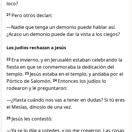
loco?
21
Pero otros decían:
—Nadie que tenga un demonio puede hablar así.
¿Acaso un demonio puede dar la vista a los ciegos?
Los judíos rechazan a Jesús
22
Era invierno, y en Jerusalén estaban celebrando la
fiesta en que se conmemoraba la dedicación del
templo.
23
Jesús estaba en el templo, y andaba por el
Pórtico de Salomón.
24
Entonces los judíos lo
rodearon y le preguntaron:
—¿Hasta cuándo nos vas a tener en dudas? Si tú eres
el Mesías, dínoslo de una vez.
25
Jesús les contestó:
—Ya se lo dije a ustedes, y no me creyeron. Las cosas