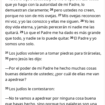
que yo hago con la autoridad de mi Padre, lo
demuestran claramente;
26
pero ustedes no creen,
porque no son de mis ovejas.
27
Mis ovejas reconocen
mi voz, y yo las conozco y ellas me siguen.
28
Yo les
doy vida eterna, y jamás perecerán ni nadie me las
quitará.
29
Lo que el Padre me ha dado es más grande
que todo, y nadie se lo puede quitar.
30
El Padre y yo
somos uno solo.
31
Los judíos volvieron a tomar piedras para tirárselas,
32
pero Jesús les dijo:
—Por el poder de mi Padre he hecho muchas cosas
buenas delante de ustedes; ¿por cuál de ellas me van
a apedrear?
33
Los judíos le contestaron:
—No te vamos a apedrear por ninguna cosa buena
que hayas hecho, sino porque tus palabras son una