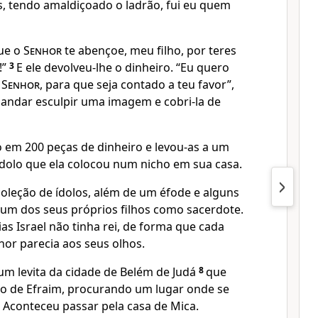
, tendo amaldiçoado o ladrão, fui eu quem
ue o
Senhor
te abençoe, meu filho, por teres
!”
3
E ele devolveu-lhe o dinheiro. “Eu quero
o
Senhor
, para que seja contado a teu favor”,
mandar esculpir uma imagem e cobri-la de
 em 200 peças de dinheiro e levou-as a um
ídolo que ela colocou num nicho em sua casa.
coleção de ídolos, além de um éfode e alguns
u um dos seus próprios filhos como sacerdote.
as Israel não tinha rei, de forma que cada
hor parecia aos seus olhos.
um levita da cidade de Belém de Judá
8
que
o de Efraim, procurando um lugar onde se
r. Aconteceu passar pela casa de Mica.