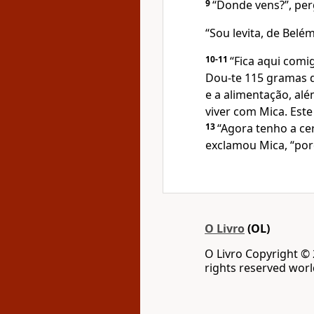
9
“Donde vens?”, per
“Sou levita, de Belé
10-11
“Fica aqui comi
Dou-te 115 gramas d
e a alimentação, al
viver com Mica. Est
13
“Agora tenho a ce
exclamou Mica, “por
O Livro
(OL)
O Livro Copyright ©
rights reserved wor