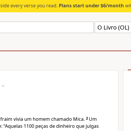
eside every verse you read.
Plans start under $6/month
wit
O Livro (OL)
 Efraim vivia um homem chamado Mica.
2
Um
e: “Aquelas 1100 peças de dinheiro que julgas