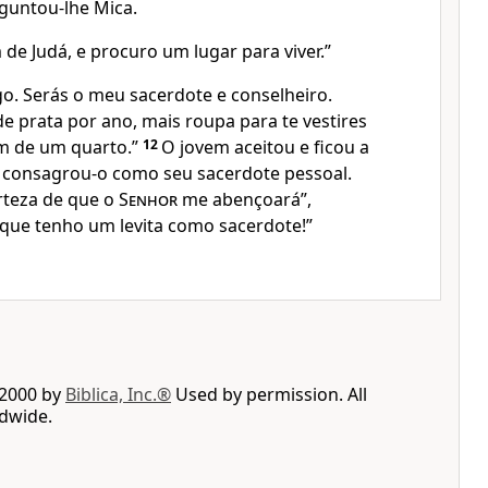
guntou-lhe Mica.
m de Judá, e procuro um lugar para viver.”
go. Serás o meu sacerdote e conselheiro.
e prata por ano, mais roupa para te vestires
ém de um quarto.”
12
O jovem aceitou e ficou a
e consagrou-o como seu sacerdote pessoal.
rteza de que o
Senhor
me abençoará”,
que tenho um levita como sacerdote!”
 2000 by
Biblica, Inc.®
Used by permission. All
ldwide.