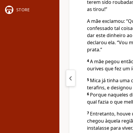
terem sido roubadas
as tirou!”
STORE
A mãe exclamou: “Q
confessado tal coisa
dar este dinheiro a
declarou ela. “Vou 
prata.”
4
A mãe pegou então
ourives que fez um 
5
Mica já tinha uma 
terafins, e designo
6
Porque naqueles di
qual fazia o que mel
7
Entretanto, houve 
chegou àquela regiã
instalasse para vive