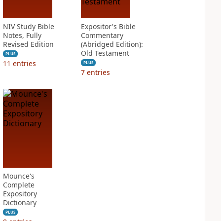
NIV Study Bible
Expositor's Bible
Notes, Fully
Commentary
Revised Edition
(Abridged Edition):
Old Testament
PLUS
11
entries
PLUS
7
entries
Mounce's
Complete
Expository
Dictionary
PLUS