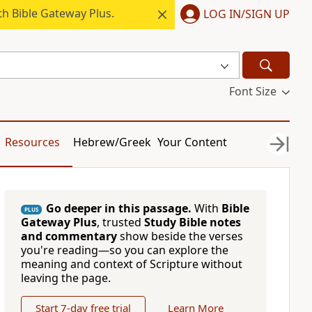
h Bible Gateway Plus.
LOG IN/SIGN UP
Font Size
Resources
Hebrew/Greek
Your Content
Go deeper in this passage.
With
Bible
PLUS
Gateway Plus
, trusted
Study Bible notes
and commentary
show beside the verses
you're reading—so you can explore the
meaning and context of Scripture without
leaving the page.
Start 7-day free trial
Learn More