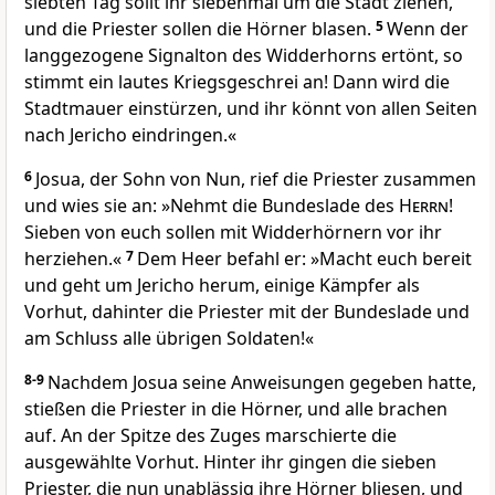
siebten Tag sollt ihr siebenmal um die Stadt ziehen,
und die Priester sollen die Hörner blasen.
5
Wenn der
langgezogene Signalton des Widderhorns ertönt, so
stimmt ein lautes Kriegsgeschrei an! Dann wird die
Stadtmauer einstürzen, und ihr könnt von allen Seiten
nach Jericho eindringen.«
6
Josua, der Sohn von Nun, rief die Priester zusammen
und wies sie an: »Nehmt die Bundeslade des
Herrn
!
Sieben von euch sollen mit Widderhörnern vor ihr
herziehen.«
7
Dem Heer befahl er: »Macht euch bereit
und geht um Jericho herum, einige Kämpfer als
Vorhut, dahinter die Priester mit der Bundeslade und
am Schluss alle übrigen Soldaten!«
8-9
Nachdem Josua seine Anweisungen gegeben hatte,
stießen die Priester in die Hörner, und alle brachen
auf. An der Spitze des Zuges marschierte die
ausgewählte Vorhut. Hinter ihr gingen die sieben
Priester, die nun unablässig ihre Hörner bliesen, und