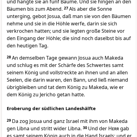
und hängte sie an fünf Bäume. Und sie hingen an den
Bäumen bis zum Abend.
27
Als aber die Sonne
unterging, gebot Josua, daß man sie von den Bäumen
nehme und sie in die Höhle werfe, darin sie sich
verkrochen hatten; und sie legten große Steine vor
den Eingang der Höhle; die sind noch daselbst bis auf
den heutigen Tag.
28
An demselben Tage gewann Josua auch Makeda
und schlug es mit der Schärfe des Schwertes samt
seinem König und vollstreckte an ihnen und an allen
Seelen, die darin waren, den Bann, und ließ niemand
übrigbleiben und tat dem König zu Makeda, wie er
dem König zu Jericho getan hatte.
Eroberung der südlichen Landeshälfte
29
Da zog Josua und ganz Israel mit ihm von Makeda
gen Libna und stritt wider Libna.
30
Und der
Herr
gab
es samt seinem König auch in die Hand Israels; und er