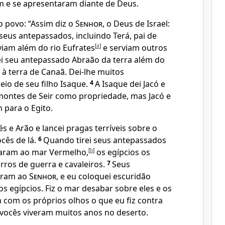
am e se apresentaram diante de Deus.
o povo: “Assim diz o
Senhor
, o Deus de Israel:
seus antepassados, incluindo Terá, pai de
viam além do rio Eufrates
[
a
]
e serviam outros
ei seu antepassado Abraão da terra além do
 à terra de Canaã. Dei-lhe muitos
io de seu filho Isaque.
4
A Isaque dei Jacó e
 montes de Seir como propriedade, mas Jacó e
 para o Egito.
és e Arão e lancei pragas terríveis sobre o
ocês de lá.
6
Quando tirei seus antepassados
garam ao mar Vermelho,
[
b
]
os egípcios os
ros de guerra e cavaleiros.
7
Seus
aram ao
Senhor
, e eu coloquei escuridão
 os egípcios. Fiz o mar desabar sobre eles e os
 com os próprios olhos o que eu fiz contra
, vocês viveram muitos anos no deserto.