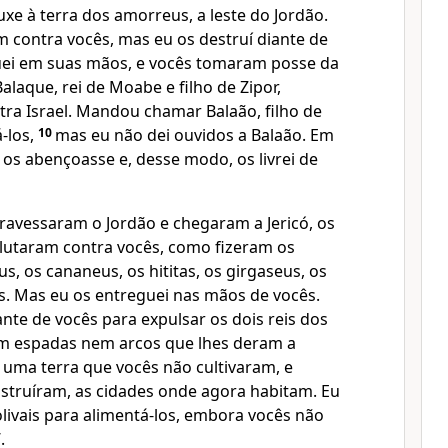
ouxe à terra dos amorreus, a leste do Jordão.
 contra vocês, mas eu os destruí diante de
uei em suas mãos, e vocês tomaram posse da
alaque, rei de Moabe e filho de Zipor,
tra Israel. Mandou chamar Balaão, filho de
-los,
10
mas eu não dei ouvidos a Balaão. Em
le os abençoasse e, desse modo, os livrei de
ravessaram o Jordão e chegaram a Jericó, os
ó lutaram contra vocês, como fizeram os
s, os cananeus, os hititas, os girgaseus, os
s. Mas eu os entreguei nas mãos de vocês.
nte de vocês para expulsar os dois reis dos
m espadas nem arcos que lhes deram a
i uma terra que vocês não cultivaram, e
struíram, as cidades onde agora habitam. Eu
olivais para alimentá-los, embora vocês não
.