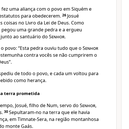
é fez uma aliança com o povo em Siquém e
 estatutos para obedecerem.
26
Josué
s coisas no Livro da Lei de Deus. Como
, pegou uma grande pedra e a ergueu
 junto ao santuário do
Senhor
.
o o povo: “Esta pedra ouviu tudo que o
Senhor
 testemunha contra vocês se não cumprirem o
eus”.
spediu de todo o povo, e cada um voltou para
ecebido como herança.
na terra prometida
empo, Josué, filho de Num, servo do
Senhor
,
s.
30
Sepultaram-no na terra que ele havia
nça, em Timnate-Sera, na região montanhosa
 do monte Gaás.