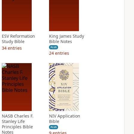
ESV Reformation
King James Study
Study Bible
Bible Notes
34
entries
PLUS
24
entries
NASB Charles F.
NIV Application
Stanley Life
Bible
Principles Bible
PLUS
Notes
9
entries