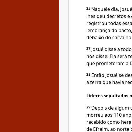
25
Naquele dia, Josu
lhes deu decretos e
registrou todas essa
lembrança do pacto
debaixo do carvalho
27
Josué disse a tod
nos disse. Ela será
que prometeram a D
28
Então Josué se de
a terra que havia r
Líderes sepultados 
29
Depois de algum t
morreu aos 110 ano
recebido como hera
de Efraim, ao norte