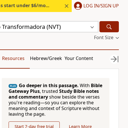
s start under $6/month.
Start free.
LOG IN/SIGN UP
 Transformadora (NVT)
Font Size
Resources
Hebrew/Greek
Your Content
Go deeper in this passage.
With
Bible
PLUS
Gateway Plus
, trusted
Study Bible notes
and commentary
show beside the verses
you're reading—so you can explore the
meaning and context of Scripture without
leaving the page.
Start 7-day free trial
Learn More