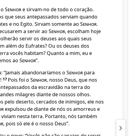
 o
Senhor
e sirvam-no de todo o coração.
los que seus antepassados serviam quando
ates e no Egito. Sirvam somente ao
Senhor
.
recusarem a servir ao
Senhor
, escolham hoje
olherão servir os deuses aos quais seus
am além do Eufrates? Ou os deuses dos
erra vocês habitam? Quanto a mim, eu e
remos ao
Senhor
”.
: “Jamais abandonaríamos o
Senhor
para
s!
17
Pois foi o
Senhor
, nosso Deus, que nos
 antepassados da escravidão na terra do
grandes milagres diante de nossos olhos.
pelo deserto, cercados de inimigos, ele nos
or
expulsou de diante de nós os amorreus e
 viviam nesta terra. Portanto, nós também
or
, pois só ele é o nosso Deus”.
tiu o povo: “Vocês não são capazes de servir