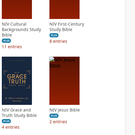
NIV Cultural
NIV First-Century
Backgrounds Study
Study Bible
Bible
PLUS
8
entries
PLUS
11
entries
NIV Grace and
NIV Jesus Bible
Truth Study Bible
PLUS
2
entries
PLUS
4
entries