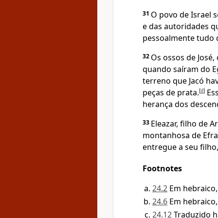
31
O povo de Israel 
e das autoridades q
pessoalmente tudo 
32
Os ossos de José, 
quando saíram do E
terreno que Jacó ha
peças de prata.
[
d
]
Ess
herança dos descend
33
Eleazar, filho de
montanhosa de Efrai
entregue a seu filho,
Footnotes
24.2
Em hebraico
24.6
Em hebraico
24.12
Traduzido 