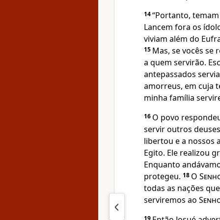
14
“Portanto, temam
Lancem fora os ído
viviam além do Eufr
15
Mas, se vocês se 
a quem servirão. Esc
antepassados servi
amorreus, em cuja t
minha família servi
16
O povo respondeu
servir outros deuse
libertou e a nossos
Egito. Ele realizou 
Enquanto andávamos 
protegeu.
18
O
Senh
todas as nações que
serviremos ao
Senh
19
Então Josué adver