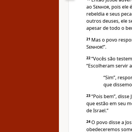
ao
Senhor
, pois ele
rebeldia e seus pec
outros deuses, ele s
apesar de todo o bem
21
Mas o povo respon
Senhor
!”.
22
“Vocês são testem
“Escolheram servir 
“Sim”, resp
que dissemo
23
“Pois bem”, disse 
que estão em seu me
de Israel.”
24
O povo disse a Jo
obedeceremos somen