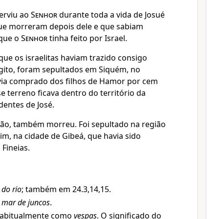
serviu ao
Senhor
durante toda a vida de Josué
ue morreram depois dele e que sabiam
que o
Senhor
tinha feito por Israel.
que os israelitas haviam trazido consigo
gito, foram sepultados em Siquém, no
via comprado dos filhos de Hamor por cem
e terreno ficava dentro do território da
entes de José.
 Arão, também morreu. Foi sepultado na região
m, na cidade de Gibeá, que havia sido
 Fineias.
,
do rio
; também em 24.3,14,15.
,
mar de juncos
.
habitualmente como
vespas
. O significado do