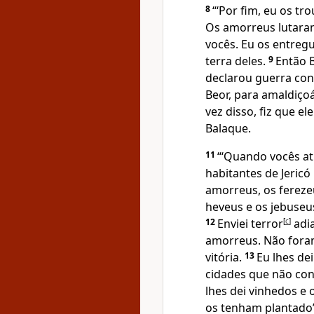
8
“‘Por fim, eu os tr
Os amorreus lutaram
vocês. Eu os entreg
terra deles.
9
Então B
declarou guerra con
Beor, para amaldiçoá
vez disso, fiz que e
Balaque.
11
“‘Quando vocês at
habitantes de Jeric
amorreus, os ferezeu
heveus e os jebuseu
12
Enviei terror
[
c
]
adia
amorreus. Não fora
vitória.
13
Eu lhes de
cidades que não con
lhes dei vinhedos e 
os tenham plantado’