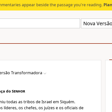
mmentaries appear beside the passage you're reading.
Plan
Nova Versão
ersão Transformadora
nça do
Senhor
niu todas as tribos de Israel em Siquém.
íderes, os chefes, os juízes e os oficiais de