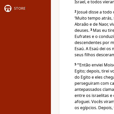
Israel, e todos vier
STORE
2
Josué disse a todo 
‘Muito tempo atrás, 
Abraão e de Naor, vi
deuses.
3
Mas eu tir
Eufrates e o conduzi
descendentes por me
Esaú. A Esaú dei os
seus filhos desceram
5
“‘Então enviei Mois
Egito; depois, tirei v
do Egito e eles che
perseguiram com car
antepassados clam
entre os israelitas e
afoguei. Vocês viram
os egípcios. Depois