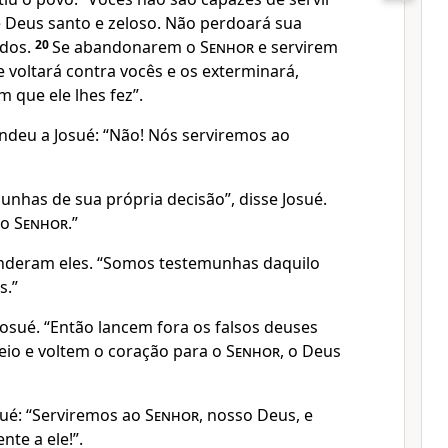
 é Deus santo e zeloso. Não perdoará sua
ados.
20
Se abandonarem o
Senhor
e servirem
e voltará contra vocês e os exterminará,
 que ele lhes fez”.
deu a Josué: “Não! Nós serviremos ao
unhas de sua própria decisão”, disse Josué.
ao
Senhor
.”
onderam eles. “Somos testemunhas daquilo
s.”
Josué. “Então lancem fora os falsos deuses
io e voltem o coração para o
Senhor
, o Deus
sué: “Serviremos ao
Senhor
, nosso Deus, e
te a ele!”.