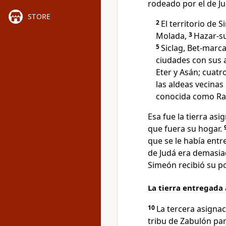
rodeado por el de Ju
STORE
2
El territorio de 
Molada,
3
Hazar-su
5
Siclag, Bet-marc
ciudades con sus 
Eter y Asán; cuatr
las aldeas vecinas
conocida como Ra
Esa fue la tierra asi
que fuera su hogar.
que se le había entre
de Judá era demasiad
Simeón recibió su por
La tierra entregada 
10
La tercera asignac
tribu de Zabulón par