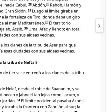
e, hacia Cabul,
28
Abdón,
[
a
]
Rehob, Hamón y
mo Gran Sidón.
29
Luego el límite giraba en
 a la fortaleza de Tiro, donde daba un giro
aba al mar Mediterráneo.
[
b
]
El territorio
jaleb, Aczib,
30
Uma, Afec y Rehob; en total
dades con sus aldeas vecinas.
 a los clanes de la tribu de Aser para que
ía esas ciudades con sus aldeas vecinas.
a la tribu de Neftalí
n de tierra se entregó a los clanes de la tribu
sde Helef, desde el roble de Saananim, y se
i-neceb y Jabneel tan lejos como Lacum, y
o Jordán.
34
El límite occidental pasaba Aznot-
 y tocaba la frontera con Zabulón al sur; la
[
c
]