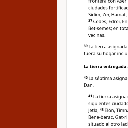
frontera con Aser a
ciudades fortificad
Sidim, Zer, Hamat,
37
Cedes, Edrei, En
Bet-semes; en tot
vecinas.
39
La tierra asignada 
fuera su hogar inclu
La tierra entregada 
40
La séptima asignac
Dan.
41
La tierra asigna
siguientes ciudade
Jetla,
43
Elón, Timn
Bene-berac, Gat-
situado al otro lad