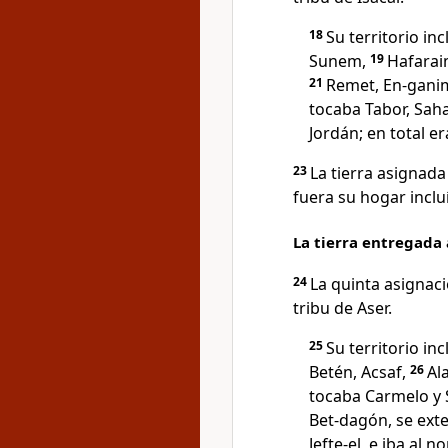
18
Su territorio inc
Sunem,
19
Hafarai
21
Remet, En-ganim
tocaba Tabor, Saha
Jordán; en total e
23
La tierra asignada
fuera su hogar inclu
La tierra entregada 
24
La quinta asignaci
tribu de Aser.
25
Su territorio inc
Betén, Acsaf,
26
Al
tocaba Carmelo y 
Bet-dagón, se exte
Jefte-el, e iba al 