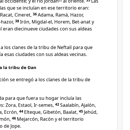
l occidente; y el río Jordán
al oriente.
35
Las
as que se incluían en ese territorio eran:
 Racat, Cineret,
36
Adama, Ramá, Hazor,
-hazor,
38
Irón, Migdal-el, Horem, Bet-anat y
al eran diecinueve ciudades con sus aldeas
a los clanes de la tribu de Neftalí para que
ía esas ciudades con sus aldeas vecinas.
a la tribu de Dan
ión se entregó a los clanes de la tribu de
da para que fuera su hogar incluía las
s: Zora, Estaol, Ir-semes,
42
Saalabín, Ajalón,
a, Ecrón,
44
Elteque, Gibetón, Baalat,
45
Jehúd,
rimón,
46
Mejarcón, Racón y el territorio
o de Jope.