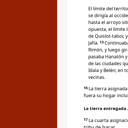
El límite del terr
se dirigía al occi
hasta el arroyo si
opuesta, el límite 
de Quislot-tabor, 
Jafía.
13
Continuaba 
Rimón, y luego gi
pasaba Hanatón y t
de las ciudades qu
Idala y Belén; en 
vecinas.
16
La tierra asignada
fuera su hogar inclu
La tierra entregada 
17
La cuarta asignaci
tribu de Isacar.