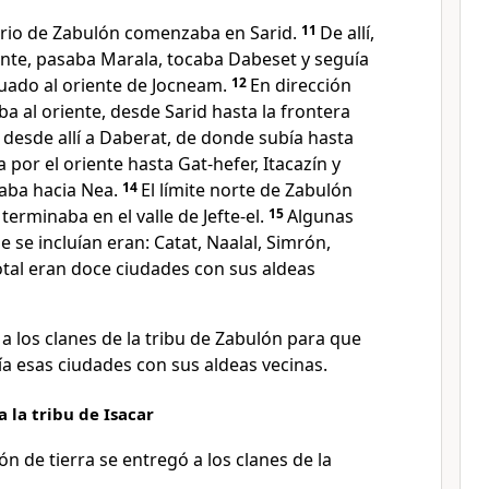
itorio de Zabulón comenzaba en Sarid.
11
De allí,
dente, pasaba Marala, tocaba Dabeset y seguía
tuado al oriente de Jocneam.
12
En dirección
iba al oriente, desde Sarid hasta la frontera
y desde allí a Daberat, de donde subía hasta
por el oriente hasta Gat-hefer, Itacazín y
raba hacia Nea.
14
El límite norte de Zabulón
erminaba en el valle de Jefte-el.
15
Algunas
e se incluían eran: Catat, Naalal, Simrón,
total eran doce ciudades con sus aldeas
 a los clanes de la tribu de Zabulón para que
ía esas ciudades con sus aldeas vecinas.
a la tribu de Isacar
ón de tierra se entregó a los clanes de la