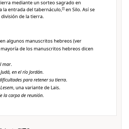
ierra mediante un sorteo sagrado en
a la entrada del tabernáculo,
[
f
]
en Silo. Así se
división de la tierra.
 en algunos manuscritos hebreos (ver
a mayoría de los manuscritos hebreos dicen
l mar
.
 Judá, en el río Jordán
.
dificultades para retener su tierra
.
o
Lesem
, una variante de Lais.
e la carpa de reunión
.