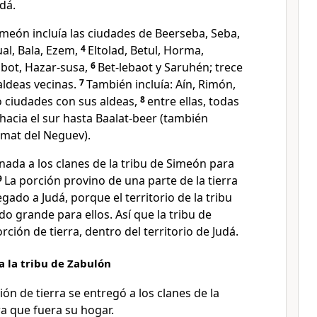
dá.
Simeón incluía las ciudades de Beerseba, Seba,
al, Bala, Ezem,
4
Eltolad, Betul, Horma,
abot, Hazar-susa,
6
Bet-lebaot y Saruhén; trece
aldeas vecinas.
7
También incluía: Aín, Rimón,
o ciudades con sus aldeas,
8
entre ellas, todas
 hacia el sur hasta Baalat-beer (también
mat del Neguev).
gnada a los clanes de la tribu de Simeón para
9
La porción provino de una parte de la tierra
gado a Judá, porque el territorio de la tribu
o grande para ellos. Así que la tribu de
ción de tierra, dentro del territorio de Judá.
a la tribu de Zabulón
ión de tierra se entregó a los clanes de la
a que fuera su hogar.