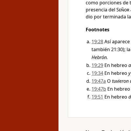
como porciones de t
presencia del
Señor
dio por terminada la 
Footnotes
19:28
Así aparece
también 21:30); l
Hebrón.
19:29
En hebreo
a
19:34
En hebreo
y
19:47a
O
tuvieron 
19:47b
En hebre
19:51
En hebreo
d