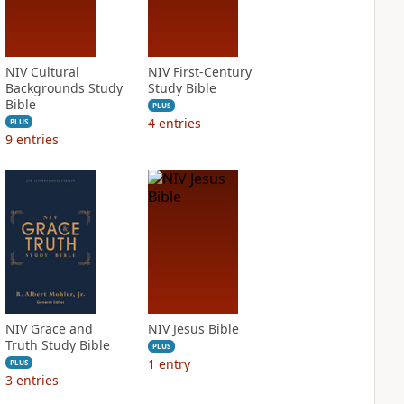
NIV Cultural
NIV First-Century
Backgrounds Study
Study Bible
Bible
PLUS
4
entries
PLUS
9
entries
NIV Grace and
NIV Jesus Bible
Truth Study Bible
PLUS
1
entry
PLUS
3
entries