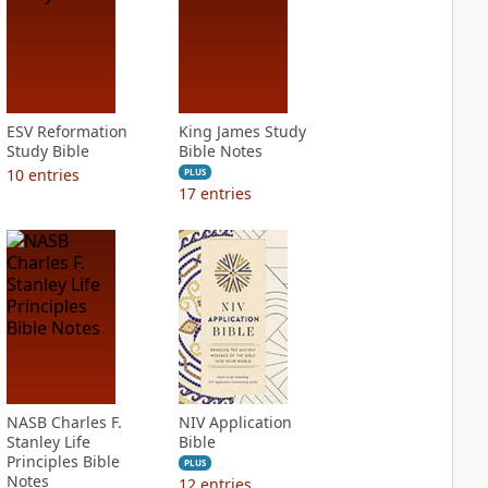
ESV Reformation
King James Study
Study Bible
Bible Notes
10
entries
PLUS
17
entries
NASB Charles F.
NIV Application
Stanley Life
Bible
Principles Bible
PLUS
Notes
12
entries