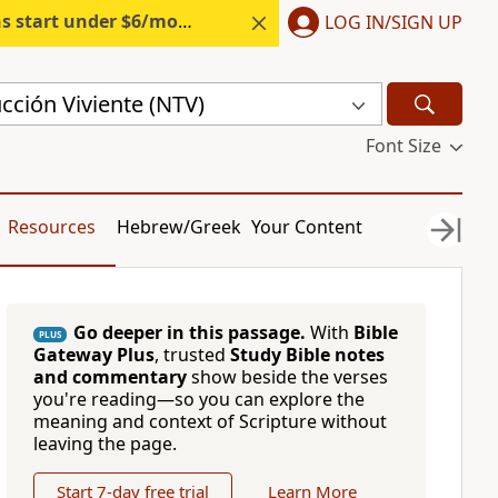
s start under $6/month.
Start free.
LOG IN/SIGN UP
cción Viviente (NTV)
Font Size
Resources
Hebrew/Greek
Your Content
Go deeper in this passage.
With
Bible
PLUS
Gateway Plus
, trusted
Study Bible notes
and commentary
show beside the verses
you're reading—so you can explore the
meaning and context of Scripture without
leaving the page.
Start 7-day free trial
Learn More