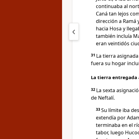
continuaba al nort
Caná tan lejos co
dirección a Ramá y
hacia Hosa y lleg
también incluía Ma
eran veintidós ciu
31
La tierra asignada
fuera su hogar inclu
La tierra entregada 
32
La sexta asignació
de Neftalí.
33
Su límite iba de
extendía por Adam
terminaba en el rí
tabor, luego Hucoc