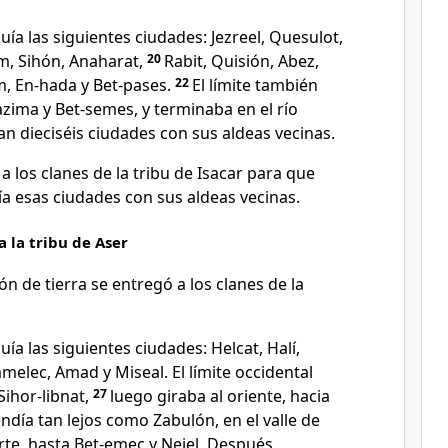
luía las siguientes ciudades: Jezreel, Quesulot,
m, Sihón, Anaharat,
20
Rabit, Quisión, Abez,
, En-hada y Bet-pases.
22
El límite también
zima y Bet-semes, y terminaba en el río
ran dieciséis ciudades con sus aldeas vecinas.
 a los clanes de la tribu de Isacar para que
ía esas ciudades con sus aldeas vecinas.
a la tribu de Aser
ón de tierra se entregó a los clanes de la
luía las siguientes ciudades: Helcat, Halí,
amelec, Amad y Miseal. El límite occidental
Sihor-libnat,
27
luego giraba al oriente, hacia
ndía tan lejos como Zabulón, en el valle de
norte, hasta Bet-emec y Neiel. Después