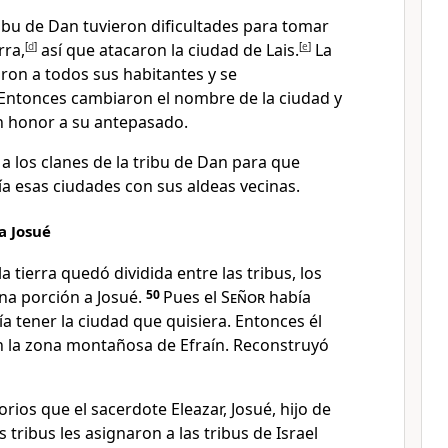
ribu de Dan tuvieron dificultades para tomar
rra,
[
d
]
así que atacaron la ciudad de Lais.
[
e
]
La
on a todos sus habitantes y se
. Entonces cambiaron el nombre de la ciudad y
n honor a su antepasado.
 a los clanes de la tribu de Dan para que
ía esas ciudades con sus aldeas vecinas.
a Josué
a tierra quedó dividida entre las tribus, los
una porción a Josué.
50
Pues el
Señor
había
a tener la ciudad que quisiera. Entonces él
en la zona montañosa de Efraín. Reconstruyó
orios que el sacerdote Eleazar, Josué, hijo de
as tribus les asignaron a las tribus de Israel