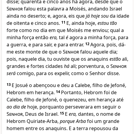
disse; quarenta e cinco anos há agora, desde que o
Senhor
falou esta palavra a Moisés, andando Israel
ainda no deserto; e, agora, eis que
já hoje sou
da idade
de oitenta e cinco anos.
11
E, ainda hoje,
estou tão
forte como no dia em que Moisés me enviou; qual a
minha força então
era,
tal
é
agora a minha força, para
a guerra, e para sair, e para entrar.
12
Agora, pois, dá-
me este monte de que o
Senhor
falou aquele dia;
pois, naquele dia, tu ouviste que os anaquins
estão
ali,
grandes e fortes cidades
há
ali; porventura, o
Senhor
será
comigo, para os expelir, como o Senhor disse.
13
E Josué o abençoou e deu a Calebe, filho de Jefoné,
Hebrom em herança.
14
Portanto, Hebrom foi de
Calebe, filho de Jefoné, o quenezeu, em herança até
ao dia de
hoje, porquanto perseverara em seguir o
Senhor
, Deus de Israel.
15
E
era,
dantes, o nome de
Hebrom Quiriate-Arba,
porque Arba
foi um grande
homem entre os anaquins. E a terra repousou da