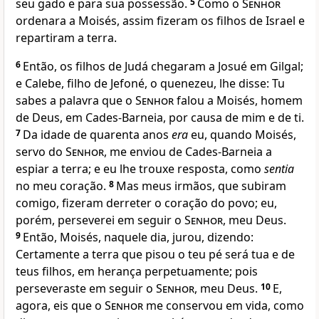
seu gado e para sua possessão.
5
Como o
Senhor
ordenara a Moisés, assim fizeram os filhos de Israel e
repartiram a terra.
6
Então, os filhos de Judá chegaram a Josué em Gilgal;
e Calebe, filho de Jefoné, o quenezeu, lhe disse: Tu
sabes a palavra que o
Senhor
falou a Moisés, homem
de Deus, em Cades-Barneia, por causa de mim e de ti.
7
Da idade de quarenta anos
era
eu, quando Moisés,
servo do
Senhor
, me enviou de Cades-Barneia a
espiar a terra; e eu lhe trouxe resposta, como
sentia
no meu coração.
8
Mas meus irmãos, que subiram
comigo, fizeram derreter o coração do povo; eu,
porém, perseverei em seguir o
Senhor
, meu Deus.
9
Então, Moisés, naquele dia, jurou, dizendo:
Certamente a terra que pisou o teu pé será tua e de
teus filhos, em herança perpetuamente; pois
perseveraste em seguir o
Senhor
, meu Deus.
10
E,
agora, eis que o
Senhor
me conservou em vida, como