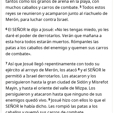
tantos como los granos de arena en la playa, con
muchos caballos y carros de combate.
5
Todos estos
reyes se reunieron y acamparon junto al riachuelo de
Merón, para luchar contra Israel.
6
El SEÑOR le dijo a Josué: «No les tengas miedo, yo les
daré el poder de derrotarlos. Verán que mañana a
esta hora todos estarán muertos. Rómpanles las
patas a los caballos del enemigo y quemen sus carros
de combate».
7
Así que Josué llegó repentinamente con todo su
ejército al arroyo de Merón, los atacó
8
y el SEÑOR le
permitió a Israel derrotarlos. Los atacaron y los
persiguieron hasta la gran ciudad de Sidón y Misrefot
Mayin, y hasta el oriente del valle de Mizpa. Los
persiguieron y atacaron hasta que ninguno de sus
enemigos quedó vivo.
9
Josué hizo con ellos lo que el
SEÑOR le había dicho. Les rompió las patas a los
caballos y quemó sus carros de combate.