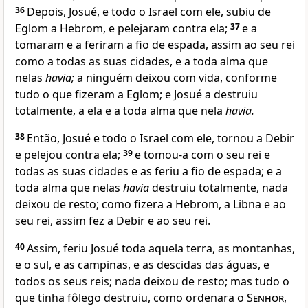
36
Depois, Josué, e todo o Israel com ele, subiu de
Eglom a Hebrom, e pelejaram contra ela;
37
e a
tomaram e a feriram a fio de espada, assim ao seu rei
como a todas as suas cidades, e a toda alma que
nelas
havia;
a ninguém deixou com vida, conforme
tudo o que fizeram a Eglom; e Josué a destruiu
totalmente, a ela e a toda alma que nela
havia.
38
Então, Josué e todo o Israel com ele, tornou a Debir
e pelejou contra ela;
39
e tomou-a com o seu rei e
todas as suas cidades e as feriu a fio de espada; e a
toda alma que nelas
havia
destruiu totalmente, nada
deixou de resto; como fizera a Hebrom, a Libna e ao
seu rei, assim fez a Debir e ao seu rei.
40
Assim, feriu Josué toda aquela terra, as montanhas,
e o sul, e as campinas, e as descidas das águas, e
todos os seus reis; nada deixou de resto; mas tudo o
que tinha fôlego destruiu, como ordenara o
Senhor
,