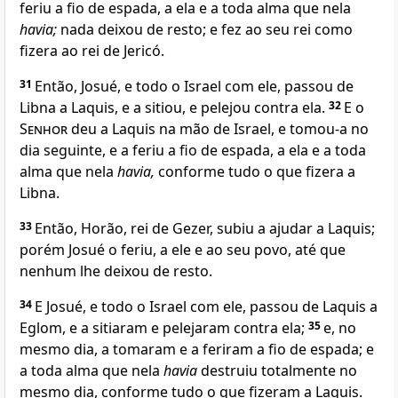
feriu a fio de espada, a ela e a toda alma que nela
havia;
nada deixou de resto; e fez ao seu rei como
fizera ao rei de Jericó.
31
Então, Josué, e todo o Israel com ele, passou de
Libna a Laquis, e a sitiou, e pelejou contra ela.
32
E o
Senhor
deu a Laquis na mão de Israel, e tomou-a no
dia seguinte, e a feriu a fio de espada, a ela e a toda
alma que nela
havia,
conforme tudo o que fizera a
Libna.
33
Então, Horão, rei de Gezer, subiu a ajudar a Laquis;
porém Josué o feriu, a ele e ao seu povo, até que
nenhum lhe deixou de resto.
34
E Josué, e todo o Israel com ele, passou de Laquis a
Eglom, e a sitiaram e pelejaram contra ela;
35
e, no
mesmo dia, a tomaram e a feriram a fio de espada; e
a toda alma que nela
havia
destruiu totalmente no
mesmo dia, conforme tudo o que fizeram a Laquis.