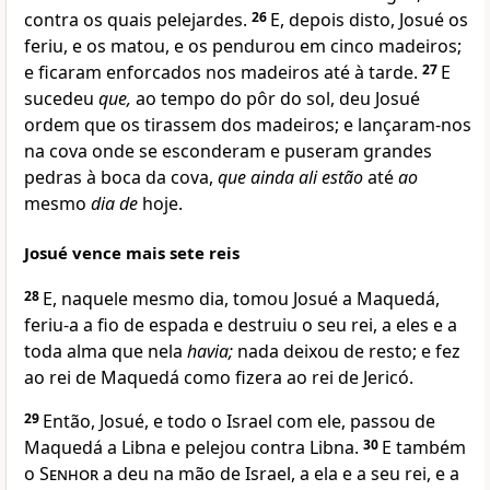
contra os quais pelejardes.
26
E, depois disto, Josué os
feriu, e os matou, e os pendurou em cinco madeiros;
e ficaram enforcados nos madeiros até à tarde.
27
E
sucedeu
que,
ao tempo do pôr do sol, deu Josué
ordem que os tirassem dos madeiros; e lançaram-nos
na cova onde se esconderam e puseram grandes
pedras à boca da cova,
que ainda ali estão
até
ao
mesmo
dia de
hoje.
Josué vence mais sete reis
28
E, naquele mesmo dia, tomou Josué a Maquedá,
feriu-a a fio de espada e destruiu o seu rei, a eles e a
toda alma que nela
havia;
nada deixou de resto; e fez
ao rei de Maquedá como fizera ao rei de Jericó.
29
Então, Josué, e todo o Israel com ele, passou de
Maquedá a Libna e pelejou contra Libna.
30
E também
o
Senhor
a deu na mão de Israel, a ela e a seu rei, e a