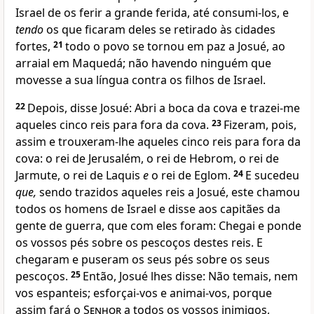
Israel de os ferir a grande ferida, até consumi-los, e
tendo
os que ficaram deles se retirado às cidades
fortes,
21
todo o povo se tornou em paz a Josué, ao
arraial em Maquedá; não havendo ninguém que
movesse a sua língua contra os filhos de Israel.
22
Depois, disse Josué: Abri a boca da cova e trazei-me
aqueles cinco reis para fora da cova.
23
Fizeram, pois,
assim e trouxeram-lhe aqueles cinco reis para fora da
cova: o rei de Jerusalém, o rei de Hebrom, o rei de
Jarmute, o rei de Laquis
e
o rei de Eglom.
24
E sucedeu
que,
sendo trazidos aqueles reis a Josué, este chamou
todos os homens de Israel e disse aos capitães da
gente de guerra, que com eles foram: Chegai e ponde
os vossos pés sobre os pescoços destes reis. E
chegaram e puseram os seus pés sobre os seus
pescoços.
25
Então, Josué lhes disse: Não temais, nem
vos espanteis; esforçai-vos e animai-vos, porque
assim fará o
Senhor
a todos os vossos inimigos,