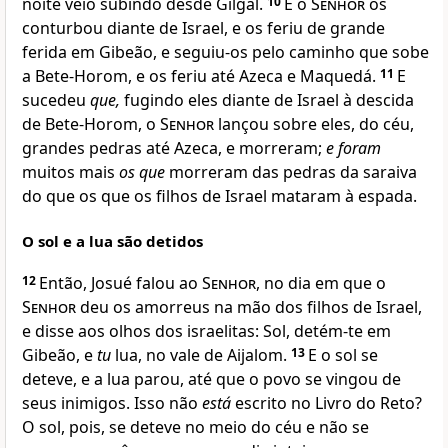
noite veio subindo desde Gilgal.
10
E o
Senhor
os
conturbou diante de Israel, e os feriu de grande
ferida em Gibeão, e seguiu-os pelo caminho que sobe
a Bete-Horom, e os feriu até Azeca e Maquedá.
11
E
sucedeu
que,
fugindo eles diante de Israel à descida
de Bete-Horom, o
Senhor
lançou sobre eles, do céu,
grandes pedras até Azeca, e morreram;
e foram
muitos mais
os que
morreram das pedras da saraiva
do que os que os filhos de Israel mataram à espada.
O sol e a lua são detidos
12
Então, Josué falou ao
Senhor
, no dia em que o
Senhor
deu os amorreus na mão dos filhos de Israel,
e disse aos olhos dos israelitas: Sol, detém-te em
Gibeão, e
tu
lua, no vale de Aijalom.
13
E o sol se
deteve, e a lua parou, até que o povo se vingou de
seus inimigos. Isso não
está
escrito no Livro do Reto?
O sol, pois, se deteve no meio do céu e não se