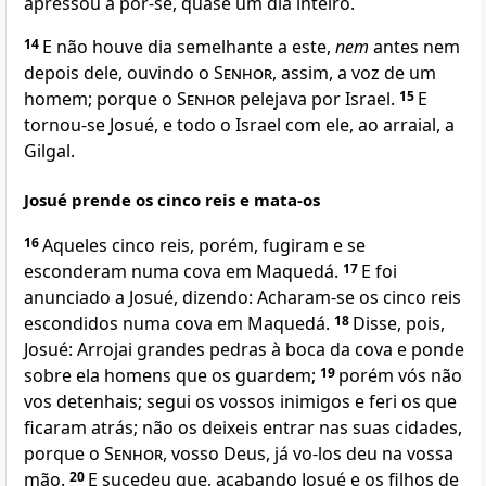
apressou a pôr-se, quase um dia inteiro.
14
E não houve dia semelhante a este,
nem
antes nem
depois dele, ouvindo o
Senhor
, assim, a voz de um
homem; porque o
Senhor
pelejava por Israel.
15
E
tornou-se Josué, e todo o Israel com ele, ao arraial, a
Gilgal.
Josué prende os cinco reis e mata-os
16
Aqueles cinco reis, porém, fugiram e se
esconderam numa cova em Maquedá.
17
E foi
anunciado a Josué, dizendo: Acharam-se os cinco reis
escondidos numa cova em Maquedá.
18
Disse, pois,
Josué: Arrojai grandes pedras à boca da cova e ponde
sobre ela homens que os guardem;
19
porém vós não
vos detenhais; segui os vossos inimigos e feri os que
ficaram atrás; não os deixeis entrar nas suas cidades,
porque o
Senhor
, vosso Deus, já vo-los deu na vossa
mão.
20
E sucedeu que, acabando Josué e os filhos de