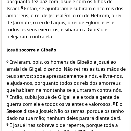
porquanto fez paz com Josué e com os filhos de
Israel.
5
Então, se ajuntaram e subiram cinco reis dos
amorreus, o rei de Jerusalém, o rei de Hebrom, o rei
de Jarmute, o rei de Laquis, o rei de Eglom, eles e
todos os seus exércitos; e sitiaram a Gibeão e
pelejaram contra ela.
Josué socorre a Gibeão
6
Enviaram, pois, os homens de Gibeão a Josué ao
arraial de Gilgal, dizendo: Não retires as tuas mãos de
teus servos; sobe apressadamente a nós, e livra-nos,
e ajuda-nos, porquanto todos os reis dos amorreus
que habitam na montanha se ajuntaram contra nós.
7
Então, subiu Josué de Gilgal, ele e toda a gente de
guerra com ele e todos os valentes e valorosos.
8
E o
Senhor
disse a Josué: Não os temas, porque os tenho
dado na tua mão; nenhum deles parará diante de ti.
9
E Josué lhes sobreveio de repente, porque toda a