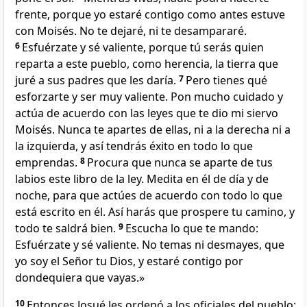
frente,
porque yo estaré contigo como antes estuve
con Moisés. No te dejaré, ni te desampararé.
6
Esfuérzate y sé valiente,
porque tú serás quien
reparta a este pueblo, como herencia, la tierra que
juré a sus padres que les daría.
7
Pero tienes qué
esforzarte y ser muy valiente. Pon mucho cuidado y
actúa de acuerdo con las leyes que te dio mi siervo
Moisés. Nunca te apartes de ellas, ni a la derecha ni a
la izquierda, y así tendrás éxito en todo lo que
emprendas.
8
Procura que nunca se aparte de tus
labios este libro de la ley. Medita en él de día y de
noche, para que actúes de acuerdo con todo lo que
está escrito en él. Así harás que prospere tu camino, y
todo te saldrá bien.
9
Escucha lo que te mando:
Esfuérzate y sé valiente. No temas ni desmayes, que
yo soy el Señor tu Dios, y estaré contigo por
dondequiera que vayas.»
10
Entonces Josué les ordenó a los oficiales del pueblo: