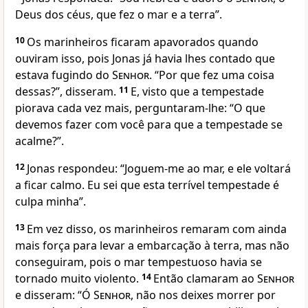
Deus dos céus, que fez o mar e a terra”.
10
Os marinheiros ficaram apavorados quando
ouviram isso, pois Jonas já havia lhes contado que
estava fugindo do
Senhor
. “Por que fez uma coisa
dessas?”, disseram.
11
E, visto que a tempestade
piorava cada vez mais, perguntaram-lhe: “O que
devemos fazer com você para que a tempestade se
acalme?”.
12
Jonas respondeu: “Joguem-me ao mar, e ele voltará
a ficar calmo. Eu sei que esta terrível tempestade é
culpa minha”.
13
Em vez disso, os marinheiros remaram com ainda
mais força para levar a embarcação à terra, mas não
conseguiram, pois o mar tempestuoso havia se
tornado muito violento.
14
Então clamaram ao
Senhor
e disseram: “Ó
Senhor
, não nos deixes morrer por