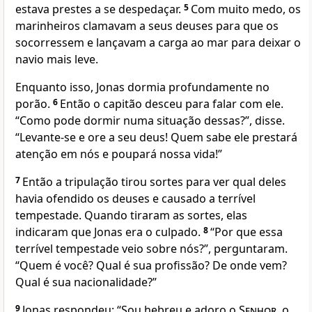
estava prestes a se despedaçar.
5
Com muito medo, os
marinheiros clamavam a seus deuses para que os
socorressem e lançavam a carga ao mar para deixar o
navio mais leve.
Enquanto isso, Jonas dormia profundamente no
porão.
6
Então o capitão desceu para falar com ele.
“Como pode dormir numa situação dessas?”, disse.
“Levante-se e ore a seu deus! Quem sabe ele prestará
atenção em nós e poupará nossa vida!”
7
Então a tripulação tirou sortes para ver qual deles
havia ofendido os deuses e causado a terrível
tempestade. Quando tiraram as sortes, elas
indicaram que Jonas era o culpado.
8
“Por que essa
terrível tempestade veio sobre nós?”, perguntaram.
“Quem é você? Qual é sua profissão? De onde vem?
Qual é sua nacionalidade?”
9
Jonas respondeu: “Sou hebreu e adoro o
Senhor
, o