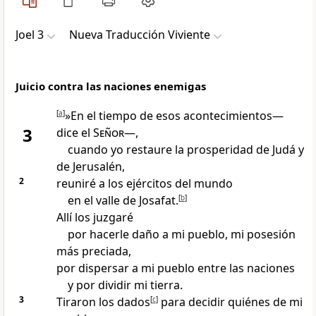
Joel 3
Nueva Traducción Viviente
Juicio contra las naciones enemigas
[
a
]
»En el tiempo de esos acontecimientos—
3
dice el
Señor
—,
cuando yo restaure la prosperidad de Judá y
de Jerusalén,
2
reuniré a los ejércitos del mundo
en el valle de Josafat.
[
b
]
Allí los juzgaré
por hacerle daño a mi pueblo, mi posesión
más preciada,
por dispersar a mi pueblo entre las naciones
y por dividir mi tierra.
3
Tiraron los dados
[
c
]
para decidir quiénes de mi