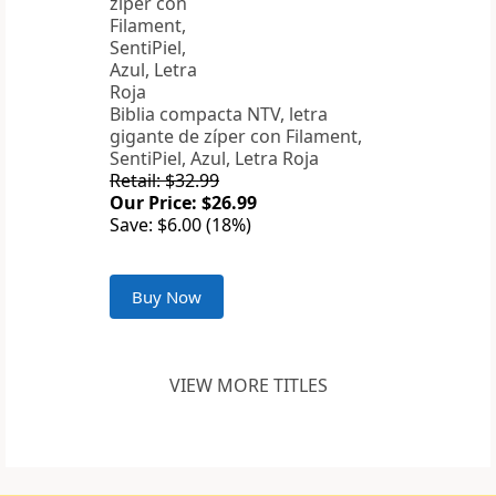
Biblia compacta NTV, letra
gigante de zíper con Filament,
SentiPiel, Azul, Letra Roja
Retail: $32.99
Our Price: $26.99
Save: $6.00 (18%)
Buy Now
VIEW MORE TITLES