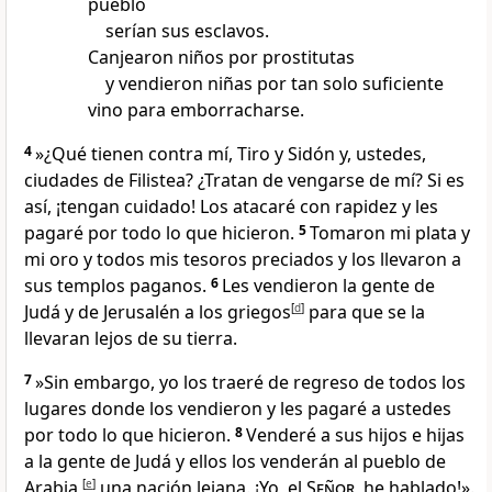
pueblo
serían sus esclavos.
Canjearon niños por prostitutas
y vendieron niñas por tan solo suficiente
vino para emborracharse.
4
»¿Qué tienen contra mí, Tiro y Sidón y, ustedes,
ciudades de Filistea? ¿Tratan de vengarse de mí? Si es
así, ¡tengan cuidado! Los atacaré con rapidez y les
pagaré por todo lo que hicieron.
5
Tomaron mi plata y
mi oro y todos mis tesoros preciados y los llevaron a
sus templos paganos.
6
Les vendieron la gente de
Judá y de Jerusalén a los griegos
[
d
]
para que se la
llevaran lejos de su tierra.
7
»Sin embargo, yo los traeré de regreso de todos los
lugares donde los vendieron y les pagaré a ustedes
por todo lo que hicieron.
8
Venderé a sus hijos e hijas
a la gente de Judá y ellos los venderán al pueblo de
Arabia,
[
e
]
una nación lejana. ¡Yo, el
Señor
, he hablado!».