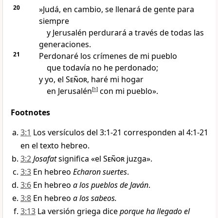
20
»Judá, en cambio, se llenará de gente para
siempre
y Jerusalén perdurará a través de todas las
generaciones.
21
Perdonaré los crímenes de mi pueblo
que todavía no he perdonado;
y yo, el
Señor
, haré mi hogar
en Jerusalén
[
h
]
con mi pueblo».
Footnotes
3:1
Los versículos del 3:1-21 corresponden al 4:1-21
en el texto hebreo.
3:2
Josafat
significa «el
Señor
juzga».
3:3
En hebreo
Echaron suertes
.
3:6
En hebreo
a los pueblos de Javán
.
3:8
En hebreo
a los sabeos.
3:13
La versión griega dice
porque ha llegado el