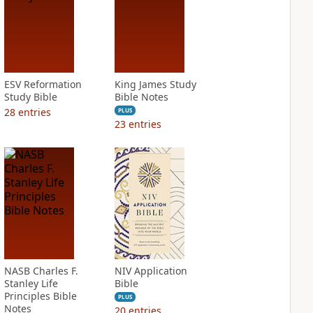
ESV Reformation
King James Study
Study Bible
Bible Notes
28
entries
PLUS
23
entries
NASB Charles F.
NIV Application
Stanley Life
Bible
Principles Bible
PLUS
Notes
20
entries