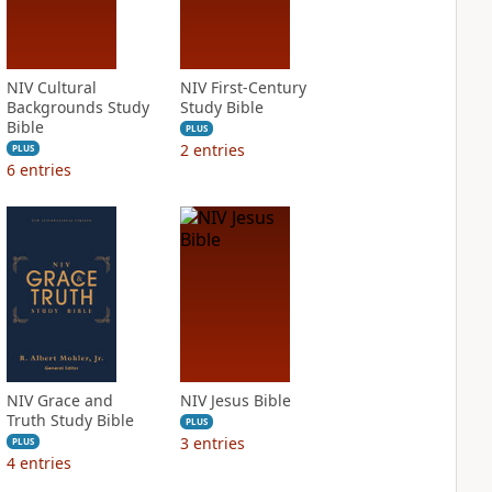
NIV Cultural
NIV First-Century
Backgrounds Study
Study Bible
Bible
PLUS
2
entries
PLUS
6
entries
NIV Grace and
NIV Jesus Bible
Truth Study Bible
PLUS
3
entries
PLUS
4
entries