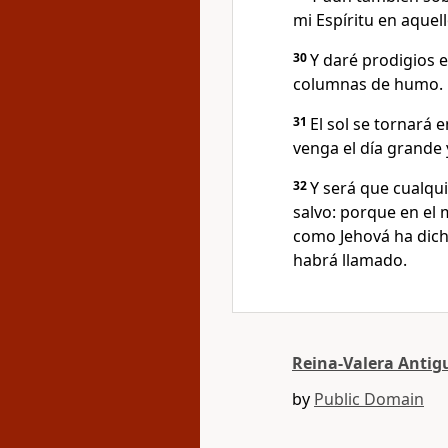
mi Espíritu en aquell
30
Y daré prodigios en
columnas de humo.
31
El sol se tornará e
venga el día grande
32
Y será que cualqu
salvo: porque en el 
como Jehová ha dicho
habrá llamado.
Reina-Valera Antig
by
Public Domain