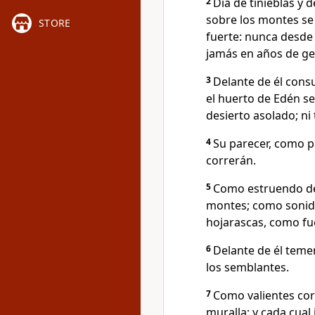
2
Día de tinieblas y 
sobre los montes se
STORE
fuerte: nunca desde 
jamás en años de ge
3
Delante de él cons
el huerto de Edén ser
desierto asolado; ni
4
Su parecer, como p
correrán.
5
Como estruendo de 
montes; como sonid
hojarascas, como fue
6
Delante de él teme
los semblantes.
7
Como valientes co
muralla; y cada cual