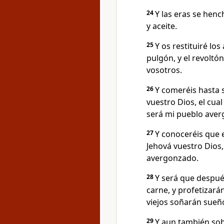
24
Y las eras se henc
y aceite.
25
Y os restituiré los
pulgón, y el revoltó
vosotros.
26
Y comeréis hasta s
vuestro Dios, el cua
será mi pueblo ave
27
Y conoceréis que e
Jehová vuestro Dios,
avergonzado.
28
Y será que despué
carne, y profetizarán
viejos soñarán sueñ
29
Y aun también sob