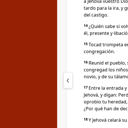
á Jehová vuestro Dio
tardo para la ira, y
del castigo.
14
¿Quién sabe si vol
él, presente y libac
15
Tocad trompeta en
congregación.
16
Reunid el pueblo, s
congregad los niños
novio, y de su tálamo
17
Entre la entrada y 
Jehová, y digan: Per
oprobio tu heredad, 
¿Por qué han de deci
18
Y Jehová celará su