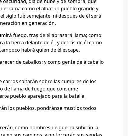
de oscuridad, día de nube y de sombra, que
 derrama como el alba: un pueblo grande y
el siglo fué semejante, ni después de él será
neración en generación.
umirá fuego, tras de él abrasará llama; como
á la tierra delante de él, y detrás de él como
 tampoco habrá quien de él escape.
arecer de caballos; y como gente de á caballo
carros saltarán sobre las cumbres de los
o de llama de fuego que consume
rte pueblo aparejado para la batalla.
rán los pueblos, pondránse mustios todos
rrerán, como hombres de guerra subirán la
 irá en sus caminos, y no torcerán sus sendas.