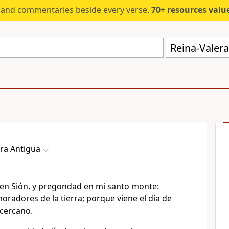
s and commentaries beside every verse.
70+ resources valued at $5,
Reina-Valera
ra Antigua
n Sión, y pregondad en mi santo monte:
oradores de la tierra; porque viene el día de
 cercano.