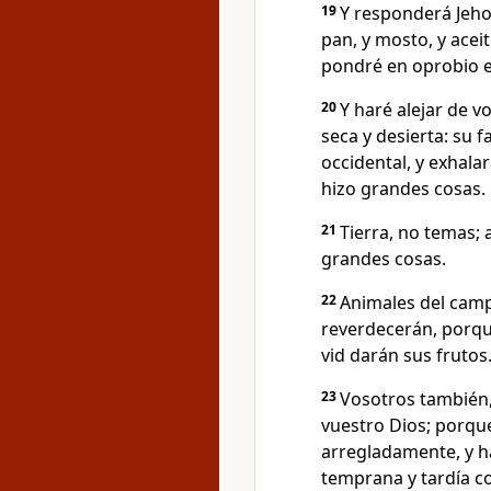
19
Y responderá Jehov
pan, y mosto, y aceit
pondré en oprobio e
20
Y haré alejar de vo
seca y desierta: su f
occidental, y exhala
hizo grandes cosas.
21
Tierra, no temas; 
grandes cosas.
22
Animales del camp
reverdecerán, porque
vid darán sus frutos
23
Vosotros también,
vuestro Dios; porque
arregladamente, y h
temprana y tardía co