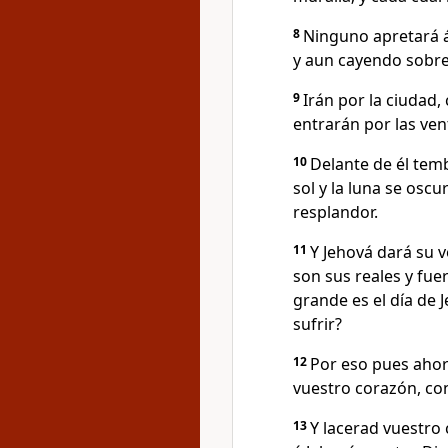
8
Ninguno apretará á
y aun cayendo sobre
9
Irán por la ciudad,
entrarán por las ve
10
Delante de él tembl
sol y la luna se oscu
resplandor.
11
Y Jehová dará su 
son sus reales y fue
grande es el día de J
sufrir?
12
Por eso pues ahora
vuestro corazón, con
13
Y lacerad vuestro 