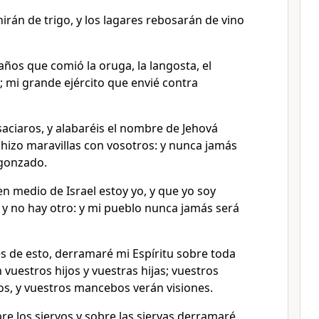
hirán de trigo, y los lagares rebosarán de vino
 años que comió la oruga, la langosta, el
n; mi grande ejército que envié contra
aciaros, y alabaréis el nombre de Jehová
l hizo maravillas con vosotros: y nunca jamás
rgonzado.
n medio de Israel estoy yo, y que yo soy
 y no hay otro: y mi pueblo nunca jamás será
s de esto, derramaré mi Espíritu sobre toda
 vuestros hijos y vuestras hijas; vuestros
os, y vuestros mancebos verán visiones.
re los siervos y sobre las siervas derramaré