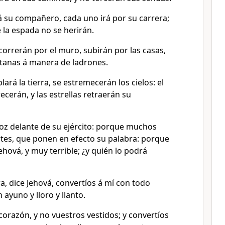
 su compañero, cada uno irá por su carrera;
 la espada no se herirán.
 correrán por el muro, subirán por las casas,
ntanas á manera de ladrones.
ará la tierra, se estremecerán los cielos: el
recerán, y las estrellas retraerán su
voz delante de su ejército: porque muchos
rtes, que ponen en efecto su palabra: porque
ehová, y muy terrible; ¿y quién lo podrá
, dice Jehová, convertíos á mí con todo
 ayuno y lloro y llanto.
corazón, y no vuestros vestidos; y convertíos