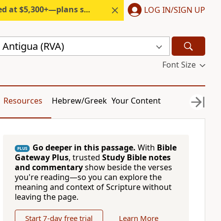
300+—plans start under $6/month.
LOG IN/SIGN UP
 Antigua (RVA)
Font Size
Resources
Hebrew/Greek
Your Content
Go deeper in this passage.
With
Bible
PLUS
Gateway Plus
, trusted
Study Bible notes
and commentary
show beside the verses
you're reading—so you can explore the
meaning and context of Scripture without
leaving the page.
Start 7-day free trial
Learn More