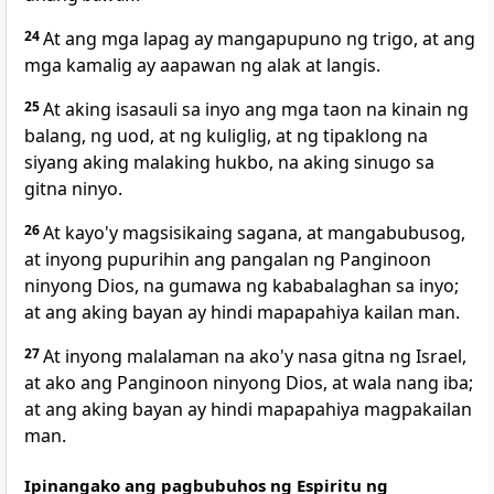
24
At ang mga lapag ay mangapupuno ng trigo, at
ang
mga kamalig ay aapawan ng alak at langis.
25
At aking isasauli sa inyo ang mga taon
na kinain ng
balang, ng uod, at ng kuliglig, at ng tipaklong na
siyang aking malaking hukbo, na aking sinugo sa
gitna ninyo.
26
At kayo'y magsisikaing sagana, at mangabubusog,
at inyong pupurihin ang pangalan ng Panginoon
ninyong Dios, na gumawa ng kababalaghan sa inyo;
at
ang aking bayan ay hindi mapapahiya kailan man.
27
At inyong malalaman na ako'y
nasa
gitna ng Israel,
at ako ang Panginoon ninyong Dios, at wala nang iba;
at ang aking bayan ay hindi mapapahiya magpakailan
man.
Ipinangako ang pagbubuhos ng Espiritu ng