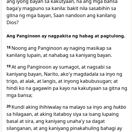
ang iyong bayan sa kakutyaan, na ang mga bansa
baga'y magpuno sa kanila:
bakit nila sasabihin sa
gitna ng mga bayan, Saan nandoon ang kanilang
Dios?
Ang Panginoon ay nagpakita ng habag at pagtulong.
18
Noong ang Panginoon ay naging masikap sa
kanilang lupain, at nahabag sa kaniyang bayan.
19
At ang Panginoon ay sumagot, at nagsabi sa
kaniyang bayan, Narito, ako'y magdadala sa inyo ng
trigo, at
alak, at langis, at inyong kabubusugan; at
hindi ko na gagawin pa kayo na kakutyaan sa gitna ng
mga bansa;
20
Kundi aking ihihiwalay na malayo sa inyo
ang
hukbo
sa hilagaan, at aking itataboy siya sa isang lupaing
basal at sira, ang kaniyang unaha'y
sa dagat
silanganan,
at ang kaniyang pinakahuling bahagi ay