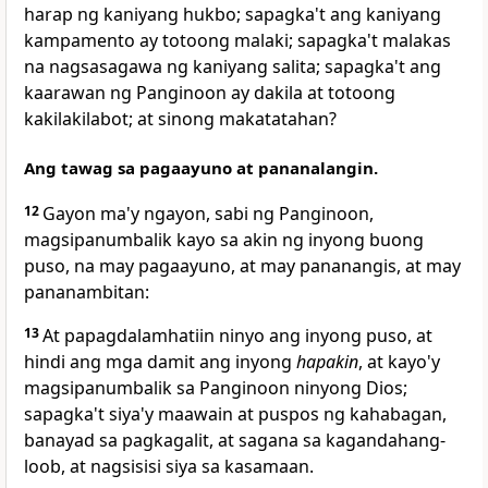
harap ng kaniyang hukbo; sapagka't ang kaniyang
kampamento ay totoong malaki; sapagka't malakas
na nagsasagawa ng kaniyang salita; sapagka't ang
kaarawan ng Panginoon ay dakila at totoong
kakilakilabot; at
sinong makatatahan?
Ang tawag sa pagaayuno at pananalangin.
12
Gayon ma'y ngayon, sabi ng Panginoon,
magsipanumbalik kayo sa akin ng inyong buong
puso, na
may pagaayuno, at may pananangis, at may
pananambitan:
13
At
papagdalamhatiin ninyo ang inyong puso, at
hindi ang mga damit ang inyong
hapakin
, at kayo'y
magsipanumbalik sa Panginoon ninyong Dios;
sapagka't siya'y maawain at puspos ng kahabagan,
banayad sa pagkagalit, at sagana sa kagandahang-
loob, at nagsisisi siya sa kasamaan.