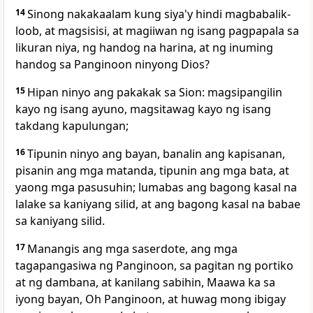
14
Sinong nakakaalam kung siya'y hindi magbabalik-
loob,
at magsisisi, at magiiwan ng isang
pagpapala sa
likuran niya,
ng handog na harina, at ng inuming
handog sa Panginoon ninyong Dios?
15
Hipan ninyo ang pakakak sa Sion:
magsipangilin
kayo ng isang ayuno, magsitawag kayo ng isang
takdang kapulungan;
16
Tipunin ninyo ang bayan,
banalin ang kapisanan,
pisanin ang mga matanda, tipunin ang mga bata, at
yaong mga pasusuhin;
lumabas ang bagong kasal na
lalake sa kaniyang silid, at ang bagong kasal na babae
sa kaniyang silid.
17
Manangis ang mga saserdote, ang mga
tagapangasiwa ng Panginoon,
sa pagitan ng portiko
at ng dambana, at kanilang sabihin, Maawa ka sa
iyong bayan, Oh Panginoon, at huwag mong ibigay