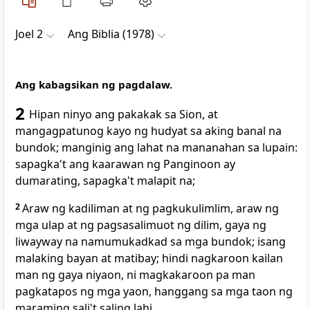
Joel 2
Ang Biblia (1978)
Ang kabagsikan ng pagdalaw.
2
Hipan ninyo ang pakakak
sa Sion, at
mangagpatunog kayo ng hudyat sa aking banal na
bundok; manginig ang lahat na mananahan sa lupain:
sapagka't
ang kaarawan ng Panginoon ay
dumarating, sapagka't malapit na;
2
Araw ng kadiliman
at ng pagkukulimlim, araw ng
mga ulap at ng pagsasalimuot ng dilim, gaya
ng
liwayway na namumukadkad sa mga bundok; isang
malaking bayan at matibay; hindi nagkaroon kailan
man ng gaya niyaon, ni magkakaroon pa man
pagkatapos ng mga yaon, hanggang sa mga taon ng
maraming sali't saling lahi.