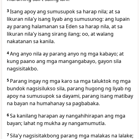
3
Isang apoy ang sumusupok sa harap nila; at sa
likuran nila'y isang liyab ang sumusunog: ang lupain
ay parang
halamanan sa Eden sa harap nila, at sa
likuran nila'y isang sirang ilang; oo, at walang
nakatanan sa kanila.
4
Ang anyo nila ay
parang anyo ng mga kabayo; at
kung paano ang mga mangangabayo, gayon sila
nagsisitakbo.
5
Parang ingay ng mga karo sa mga taluktok ng mga
bundok nagsisilukso sila, parang hugong ng liyab ng
apoy na sumusupok sa dayami, parang isang matibay
na bayan na humahanay sa pagbabaka.
6
Sa kanilang harapan ay nangahihirapan ang mga
bayan; lahat ng mukha ay
nangamumutla.
7
Sila'y nagsisitakbong parang mga malakas na lalake;