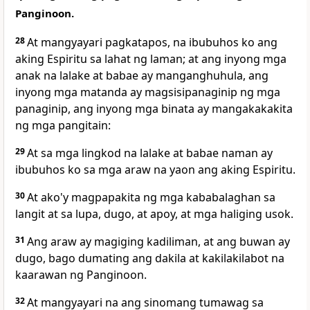
Panginoon.
28
At mangyayari pagkatapos, na
ibubuhos ko ang
aking Espiritu sa lahat ng laman; at
ang inyong mga
anak na lalake at babae ay manganghuhula, ang
inyong mga matanda ay magsisipanaginip ng mga
panaginip, ang inyong mga binata ay mangakakakita
ng mga pangitain:
29
At sa mga lingkod na lalake at babae naman ay
ibubuhos ko sa mga araw na yaon ang aking Espiritu.
30
At
ako'y magpapakita ng mga kababalaghan sa
langit at sa lupa, dugo, at apoy, at mga haliging usok.
31
Ang araw ay magiging kadiliman,
at ang buwan ay
dugo, bago
dumating ang
dakila at kakilakilabot na
kaarawan ng Panginoon.
32
At mangyayari na ang
sinomang tumawag sa