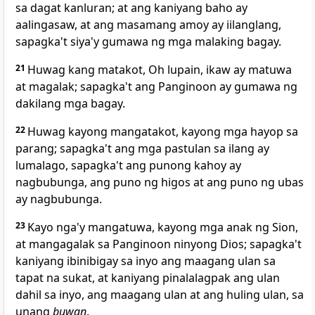
sa dagat kanluran; at ang kaniyang baho ay
aalingasaw, at ang masamang amoy ay iilanglang,
sapagka't siya'y gumawa ng mga malaking bagay.
21
Huwag kang matakot, Oh lupain, ikaw ay matuwa
at magalak; sapagka't ang Panginoon ay gumawa ng
dakilang mga bagay.
22
Huwag kayong mangatakot, kayong mga hayop sa
parang; sapagka't
ang mga pastulan sa ilang ay
lumalago, sapagka't ang punong kahoy ay
nagbubunga, ang puno ng higos at ang puno ng ubas
ay nagbubunga.
23
Kayo nga'y mangatuwa, kayong mga anak ng Sion,
at mangagalak sa Panginoon ninyong Dios; sapagka't
kaniyang ibinibigay sa inyo ang maagang ulan sa
tapat na sukat,
at kaniyang pinalalagpak ang ulan
dahil sa inyo, ang maagang ulan at ang huling ulan, sa
unang
buwan
.