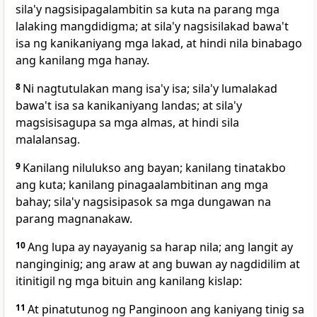
sila'y nagsisipagalambitin sa kuta na parang mga
lalaking mangdidigma; at sila'y nagsisilakad bawa't
isa ng kanikaniyang mga lakad, at hindi nila binabago
ang kanilang mga hanay.
8
Ni nagtutulakan mang isa'y isa; sila'y lumalakad
bawa't isa sa kanikaniyang landas; at sila'y
magsisisagupa sa mga almas, at hindi sila
malalansag.
9
Kanilang nilulukso ang bayan; kanilang tinatakbo
ang kuta; kanilang pinagaalambitinan ang mga
bahay; sila'y nagsisipasok sa mga dungawan na
parang magnanakaw.
10
Ang lupa ay nayayanig
sa harap nila; ang langit ay
nanginginig;
ang araw at ang buwan ay nagdidilim at
itinitigil ng mga bituin ang kanilang kislap:
11
At pinatutunog ng Panginoon ang kaniyang tinig sa