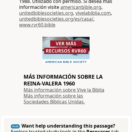
1988. Utilizado con permiso. Si desea más
información visite
americanbible.org
,
unitedbiblesocieties.org
,
vivelabiblia.com
,
unitedbiblesocieties.org/es/casa/
,
www.rvr60.bible
MÁS INFORMACIÓN SOBRE LA
REINA-VALERA 1960
Más información sobre Vive la Biblia
Más información sobre las
Sociedades Bíblicas Unidas.
Want help understanding this passage?
PLUS
Explore trusted study tools in the
Resources
tab.