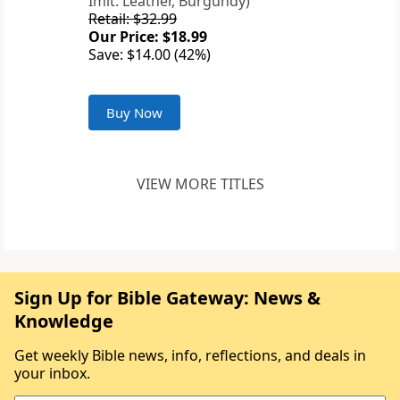
Imit. Leather, Burgundy)
Retail: $32.99
Our Price: $18.99
Save: $14.00 (42%)
Buy Now
VIEW MORE TITLES
Sign Up for Bible Gateway: News &
Knowledge
Get weekly Bible news, info, reflections, and deals in
your inbox.