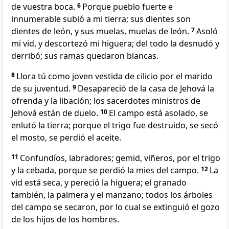
de vuestra boca.
6
Porque pueblo fuerte e
innumerable subió a mi tierra; sus dientes son
dientes de león,
y sus muelas, muelas de león.
7
Asoló
mi vid, y descortezó mi higuera; del todo la desnudó y
derribó; sus ramas quedaron blancas.
8
Llora tú como joven vestida de cilicio por el marido
de su juventud.
9
Desapareció de la casa de Jehová la
ofrenda y la libación; los sacerdotes ministros de
Jehová están de duelo.
10
El campo está asolado, se
enlutó la tierra; porque el trigo fue destruido, se secó
el mosto, se perdió el aceite.
11
Confundíos, labradores; gemid, viñeros, por el trigo
y la cebada, porque se perdió la mies del campo.
12
La
vid está seca, y pereció la higuera; el granado
también, la palmera y el manzano; todos los árboles
del campo se secaron, por lo cual se extinguió el gozo
de los hijos de los hombres.