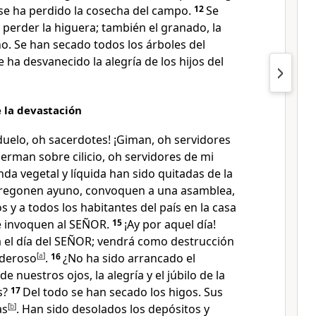
 se ha perdido la cosecha del campo.
12
Se
a perder la higuera; también el granado, la
o. Se han secado todos los árboles del
 ha desvanecido la alegría de los hijos del
 la devastación
duelo, oh sacerdotes! ¡Giman, oh servidores
uerman sobre cilicio, oh servidores de mi
nda vegetal y líquida han sido quitadas de la
regonen ayuno, convoquen a una asamblea,
s y a todos los habitantes del país en la casa
e invoquen al SEÑOR.
15
¡Ay por aquel día!
 el día del SEÑOR; vendrá como destrucción
oderoso
[
a
]
.
16
¿No ha sido arrancado el
e nuestros ojos, la alegría y el júbilo de la
s?
17
Del todo se han secado los higos. Sus
as
[
b
]
. Han sido desolados los depósitos y