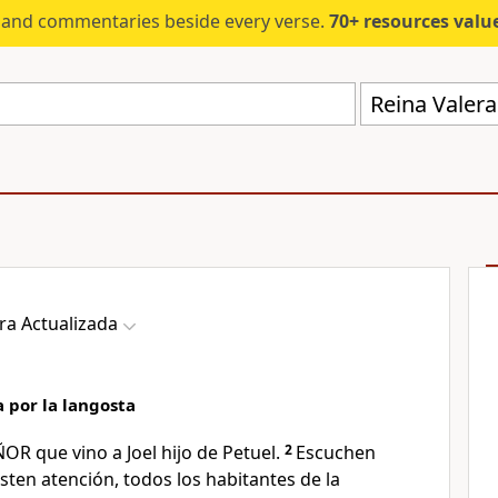
s and commentaries beside every verse.
70+ resources valued at $5,
Reina Valera
ra Actualizada
 por la langosta
ÑOR que vino a Joel hijo de Petuel.
2
Escuchen
esten atención, todos los habitantes de la