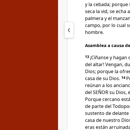
y la cebada; porque
seca la vid, se echa 
palmera y el manzan
campo, por lo cual se
hombre.
Asamblea a causa de
13
¡Cíñanse y hagan 
del altar! Vengan, d
Dios; porque la ofre
casa de su Dios.
14
P
reúnan a los anciano
del SEÑOR su Dios, 
Porque cercano está
de parte del Todop
sustento de delante d
casa de nuestro Dio
eras están arruinad