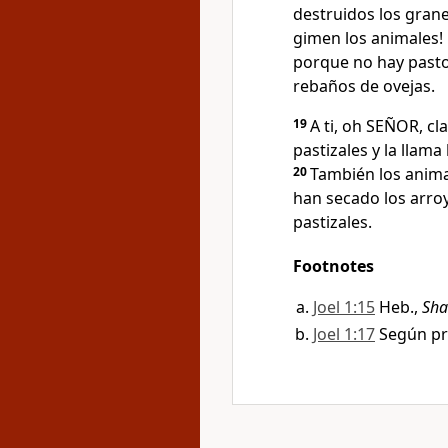
destruidos los gran
gimen los animales!
porque no hay pasto
rebaños de ovejas.
19
A ti, oh SEÑOR, c
pastizales y la llam
20
También los anima
han secado los arro
pastizales.
Footnotes
Joel 1:15
Heb.,
Sha
Joel 1:17
Según pro