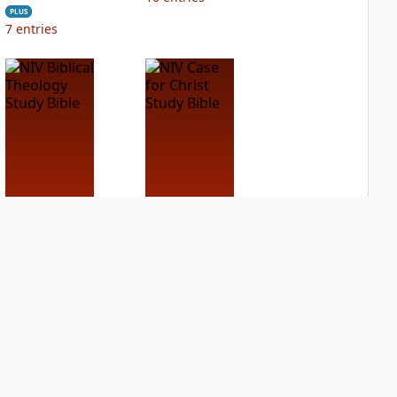
PLUS
7
entries
NIV Biblical
NIV Case for Christ
Theology Study
Study Bible
Bible
PLUS
7
entries
PLUS
16
entries