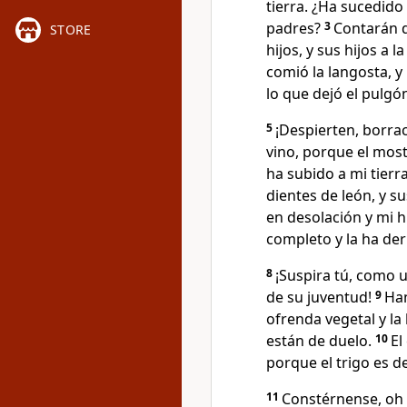
tierra. ¿Ha sucedido
padres?
3
Contarán de
STORE
hijos, y sus hijos a 
comió la langosta, y 
lo que dejó el pulgón
5
¡Despierten, borrac
vino, porque el mos
ha subido a mi tierr
dientes de león, y s
en desolación y mi 
completo y la ha de
8
¡Suspira tú, como u
de su juventud!
9
Han
ofrenda vegetal y la
están de duelo.
10
El
porque el trigo es de
11
Constérnense, oh 