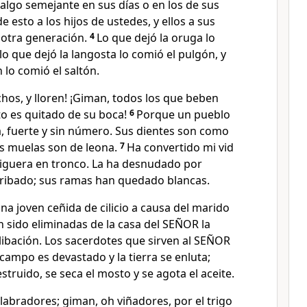
 algo semejante en sus días o en los de sus
 esto a los hijos de ustedes, y ellos a sus
la otra generación.
4
Lo que dejó la oruga lo
lo que dejó la langosta lo comió el pulgón, y
 lo comió el saltón.
hos, y lloren! ¡Giman, todos los que beben
to es quitado de su boca!
6
Porque un pueblo
a, fuerte y sin número. Sus dientes son como
us muelas son de leona.
7
Ha convertido mi vid
higuera en tronco. La ha desnudado por
rribado; sus ramas han quedado blancas.
na joven ceñida de cilicio a causa del marido
 sido eliminadas de la casa del SEÑOR la
 libación. Los sacerdotes que sirven al SEÑOR
 campo es devastado y la tierra se enluta;
struido, se seca el mosto y se agota el aceite.
labradores; giman, oh viñadores, por el trigo