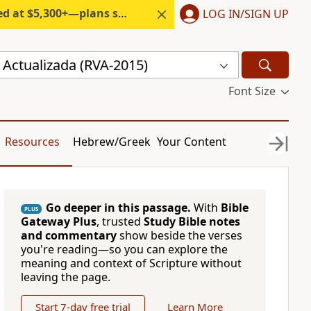
300+—plans start under $6/month.
LOG IN/SIGN UP
 Actualizada (RVA-2015)
Font Size
Resources
Hebrew/Greek
Your Content
Go deeper in this passage.
With
Bible
PLUS
Gateway Plus
, trusted
Study Bible notes
and commentary
show beside the verses
you're reading—so you can explore the
meaning and context of Scripture without
leaving the page.
Start 7-day free trial
Learn More