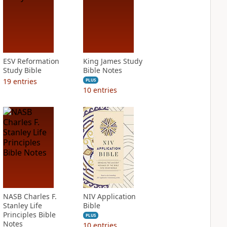
ESV Reformation
King James Study
Study Bible
Bible Notes
19
entries
PLUS
10
entries
NASB Charles F.
NIV Application
Stanley Life
Bible
Principles Bible
PLUS
Notes
10
entries