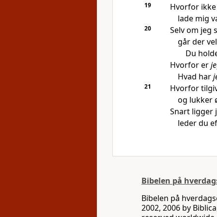
19
Hvorfor ikke
lade mig væ
20
Selv om jeg 
går der vel
Du holde
Hvorfor er
j
Hvad har
j
21
Hvorfor tilgi
og lukker ø
Snart ligger 
leder du ef
Bibelen på hverda
Bibelen på hverdags
2002, 2006 by Biblica