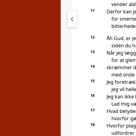
vender aldr
11
Derfor kan jeg
for smerten
bitterheden
12
Åh Gud, er je
siden du ha
13
Når jeg lægge
for at gle
14
skræmmer du
med onde 
15
Jeg foretrækk
jeg vil hel
16
Jeg kan ikke 
Lad mig vær
17
Hvad betyder
hvorfor gø
18
Hvorfor pla
udfordrer