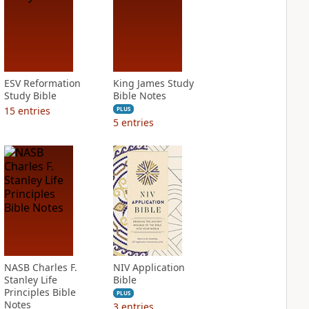
ESV Reformation
King James Study
Study Bible
Bible Notes
15
entries
PLUS
5
entries
NASB Charles F.
NIV Application
Stanley Life
Bible
Principles Bible
PLUS
Notes
3
entries