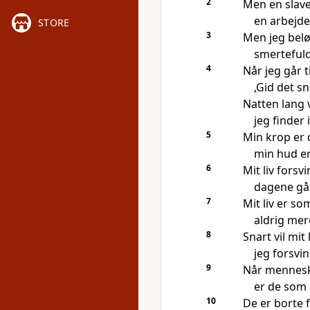
2
Men en slave 
en arbejder
STORE
3
Men jeg bel
smertefuld
4
Når jeg går t
‚Gid det sn
Natten lang 
jeg finder 
5
Min krop er 
min hud er
6
Mit liv fors
dagene gå
7
Mit liv er so
aldrig mere
8
Snart vil mit 
jeg forsvi
9
Når mennesker
er de som 
10
De er borte f