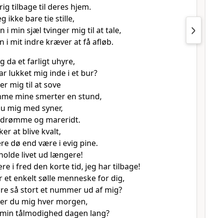
ig tilbage til deres hjem.
 ikke bare tie stille,
 i min sjæl tvinger mig til at tale,
 i mit indre kræver at få afløb.
g da et farligt uhyre,
r lukket mig inde i et bur?
r mig til at sove
mme mine smerter en stund,
 mig med syner,
drømme og mareridt.
er at blive kvalt,
lere dø end være i evig pine.
holde livet ud længere!
e i fred den korte tid, jeg har tilbage!
 et enkelt sølle menneske for dig,
re så stort et nummer ud af mig?
ger du mig hver morgen,
 min tålmodighed dagen lang?