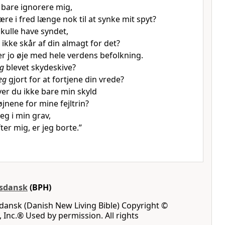
 bare ignorere mig,
re i fred længe nok til at synke mit spyt?
skulle have syndet,
 ikke skår af din almagt for det?
r jo øje med hele verdens befolkning.
eg
blevet skydeskive?
eg
gjort for at fortjene din vrede?
ver du ikke bare min skyld
jnene for mine fejltrin?
jeg i min grav,
ter mig, er jeg borte.”
gsdansk
(BPH)
dansk (Danish New Living Bible) Copyright ©
, Inc.® Used by permission. All rights