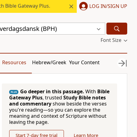
h Bible Gateway Plus.
LOG IN/SIGN UP
hverdagsdansk (BPH)
Font Size
Resources
Hebrew/Greek
Your Content
Go deeper in this passage.
With
Bible
PLUS
Gateway Plus
, trusted
Study Bible notes
and commentary
show beside the verses
you're reading—so you can explore the
meaning and context of Scripture without
leaving the page.
Start 7-day free trial
Learn More