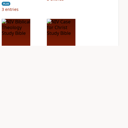
PLUS
3
entries
NIV Biblical
NIV Case for Christ
Theology Study
Study Bible
Bible
PLUS
7
entries
PLUS
11
entries