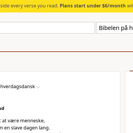
eside every verse you read.
Plans start under $6/month
wit
Bibelen på 
å hverdagsdansk
ud
t at være menneske,
om en slave dagen lang.