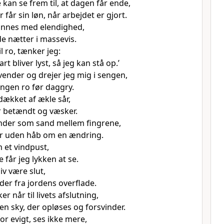
kan se frem til, at dagen får ende,
 får sin løn, når arbejdet er gjort.
ønnes med elendighed,
e nætter i massevis.
il ro, tænker jeg:
art bliver lyst, så jeg kan stå op.’
vender og drejer jeg mig i sengen,
ingen ro før daggry.
dækket af ækle sår,
 betændt og væsker.
vinder som sand mellem fingrene,
r uden håb om en ændring.
m et vindpust,
 får jeg lykken at se.
liv være slut,
nder fra jordens overflade.
 når til livets afslutning,
en sky, der opløses og forsvinder.
or evigt, ses ikke mere,