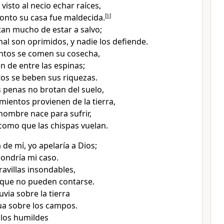
isto al necio echar raíces,
onto su casa fue maldecida.
[
b
]
stan mucho de estar a salvo;
nal son oprimidos, y nadie los defiende.
ntos se comen su cosecha,
n de entre las espinas;
tos se beben sus riquezas.
s penas no brotan del suelo,
imientos provienen de la tierra,
 hombre nace para sufrir,
 como que las chispas vuelan.
a de mí, yo apelaría a Dios;
pondría mi caso.
ravillas insondables,
 que no pueden contarse.
uvia sobre la tierra
ua sobre los campos.
 los humildes