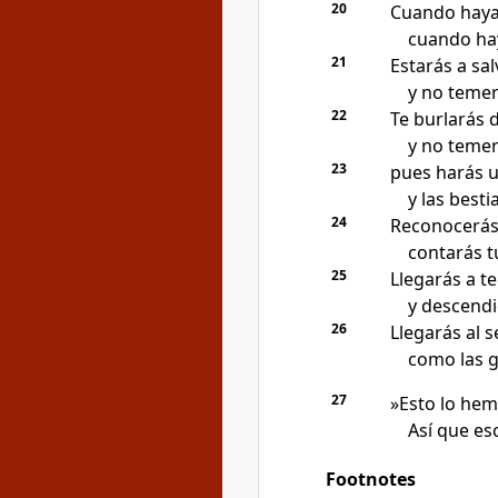
20
Cuando haya 
cuando hay
21
Estarás a sal
y no temer
22
Te burlarás 
y no temerá
23
pues harás u
y las besti
24
Reconocerás
contarás t
25
Llegarás a t
y descendi
26
Llegarás al 
como las g
27
»Esto lo hem
Así que es
Footnotes