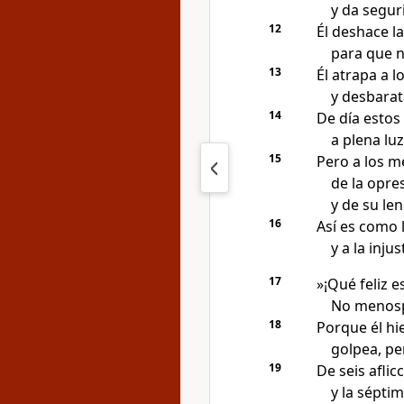
y da segur
12
Él deshace l
para que n
13
Él atrapa a l
y desbarat
14
De día estos 
a plena lu
15
Pero a los m
de la opre
y de su le
16
Así es como 
y a la injus
17
»¡Qué feliz e
No menospr
18
Porque él hie
golpea, per
19
De seis aflic
y la sépti