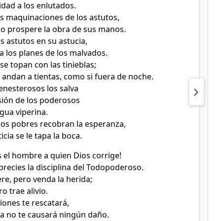
idad a los enlutados.
as maquinaciones de los astutos,
o prospere la obra de sus manos.
os astutos en su astucia,
a los planes de los malvados.
se topan con las tinieblas;
z andan a tientas, como si fuera de noche.
enesterosos los salva
sión de los poderosos
ngua viperina.
los pobres recobran la esperanza,
ticia se le tapa la boca.
s el hombre a quien Dios corrige!
ecies la disciplina del Todopoderoso.
re, pero venda la herida;
o trae alivio.
ciones te rescatará,
ma no te causará ningún daño.