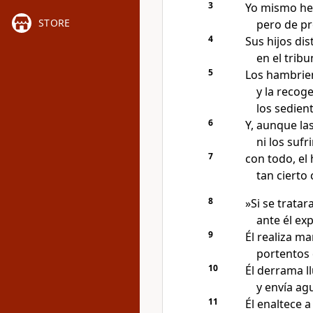
3
Yo mismo he v
STORE
pero de pr
4
Sus hijos di
en el tribu
5
Los hambrie
y la recoge
los sedien
6
Y, aunque la
ni los sufr
7
con todo, el
tan cierto
8
»Si se tratar
ante él ex
9
Él realiza ma
portentos
10
Él derrama ll
y envía ag
11
Él enaltece a