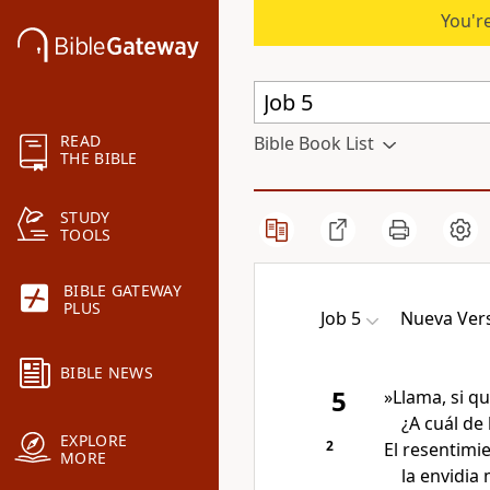
You're
READ
Bible Book List
THE BIBLE
STUDY
TOOLS
BIBLE GATEWAY
PLUS
Job 5
Nueva Vers
BIBLE NEWS
5
»Llama, si q
¿A cuál de 
EXPLORE
2
El resentimi
MORE
la envidia 