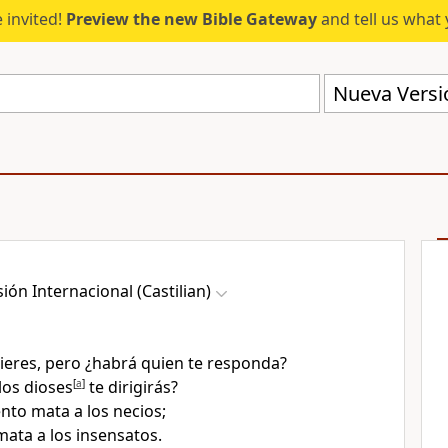
 invited!
Preview the new Bible Gateway
and tell us what 
Nueva Versió
ión Internacional (Castilian)
uieres, pero ¿habrá quien te responda?
los dioses
[
a
]
te dirigirás?
ento mata a los necios;
mata a los insensatos.