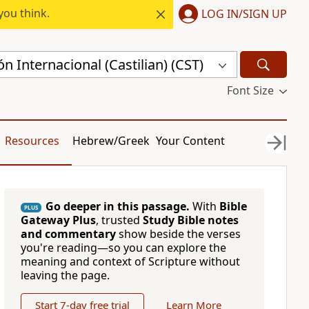
you think.
LOG IN/SIGN UP
n Internacional (Castilian) (CST)
Font Size
Resources
Hebrew/Greek
Your Content
Go deeper in this passage.
With
Bible
PLUS
Gateway Plus
, trusted
Study Bible notes
and commentary
show beside the verses
you're reading—so you can explore the
meaning and context of Scripture without
leaving the page.
Start 7-day free trial
Learn More