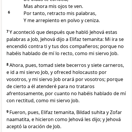
Mas ahora mis ojos te ven.
6
Por tanto, retracto mis palabras,
Y me arrepiento en polvo y ceniza.
7
Y aconteció que después que habló Jehová estas
palabras a Job, Jehová dijo a Elifaz temanita: Mi ira se
encendió contra ti y tus dos compañeros; porque no
habéis hablado de mí lo recto, como mi siervo Job.
8
Ahora, pues, tomad siete becerros y siete carneros,
e id a mi siervo Job, y ofreced holocausto por
vosotros, y mi siervo Job orará por vosotros; porque
de cierto a él atenderé para no trataros
afrentosamente, por cuanto no habéis hablado de mí
con rectitud, como mi siervo Job.
9
Fueron, pues, Elifaz temanita, Bildad suhita y Zofar
naamatita, e hicieron como Jehová les dijo; y Jehová
aceptó la oración de Job.