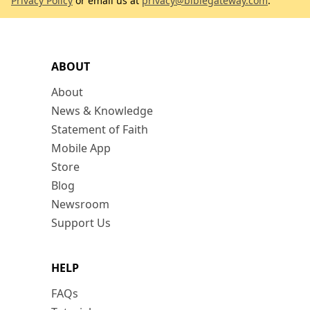
Privacy Policy
or email us at
privacy@biblegateway.com
.
ABOUT
About
News & Knowledge
Statement of Faith
Mobile App
Store
Blog
Newsroom
Support Us
HELP
FAQs