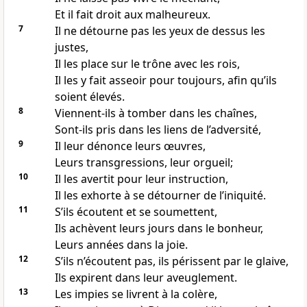
Et il fait droit aux malheureux.
7
Il ne détourne pas les yeux de dessus les
justes,
Il les place sur le trône avec les rois,
Il les y fait asseoir pour toujours, afin qu’ils
soient élevés.
8
Viennent-ils à tomber dans les chaînes,
Sont-ils pris dans les liens de l’adversité,
9
Il leur dénonce leurs œuvres,
Leurs transgressions, leur orgueil;
10
Il les avertit pour leur instruction,
Il les exhorte à se détourner de l’iniquité.
11
S’ils écoutent et se soumettent,
Ils achèvent leurs jours dans le bonheur,
Leurs années dans la joie.
12
S’ils n’écoutent pas, ils périssent par le glaive,
Ils expirent dans leur aveuglement.
13
Les impies se livrent à la colère,