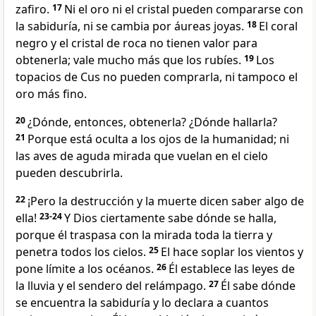
zafiro.
17
Ni el oro ni el cristal pueden compararse con
la sabiduría, ni se cambia por áureas joyas.
18
El coral
negro y el cristal de roca no tienen valor para
obtenerla; vale mucho más que los rubíes.
19
Los
topacios de Cus no pueden comprarla, ni tampoco el
oro más fino.
20
¿Dónde, entonces, obtenerla? ¿Dónde hallarla?
21
Porque está oculta a los ojos de la humanidad; ni
las aves de aguda mirada que vuelan en el cielo
pueden descubrirla.
22
¡Pero la destrucción y la muerte dicen saber algo de
ella!
23-24
Y Dios ciertamente sabe dónde se halla,
porque él traspasa con la mirada toda la tierra y
penetra todos los cielos.
25
El hace soplar los vientos y
pone límite a los océanos.
26
Él establece las leyes de
la lluvia y el sendero del relámpago.
27
Él sabe dónde
se encuentra la sabiduría y lo declara a cuantos