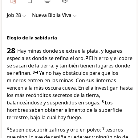
Job 28
Nueva Biblia Viva
Elogio de la sabiduría
28
Hay minas donde se extrae la plata, y lugares
especiales donde se refina el oro.
2
El hierro y el cobre
se sacan de la tierra, y también tienen lugares donde
se refinan.
3-4
Ya no hay obstáculos para que los
mineros entren en las minas. Con sus linternas
vencen a la más oscura cueva. En ella investigan hasta
los más recónditos secretos de la tierra,
balanceándose y suspendidos en sogas.
5
Los
hombres saben obtener alimento de la superficie
terrestre, bajo la cual hay fuego.
6
Saben descubrir zafiros y oro en polvo;
7
tesoros
que ningún ave de rapiña puede ver y ningún ojo de