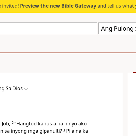
 invited!
Preview the new Bible Gateway
and tell us what 
Ang Pulong 
ng Sa Dios
 Job,
2
“Hangtod kanus-a pa ninyo ako
n sa inyong mga gipanulti?
3
Pila na ka