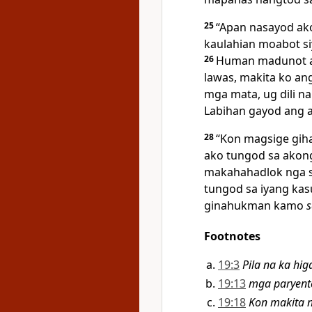
25
“Apan nasayod ak
kaulahian moabot si
26
Human madunot an
lawas, makita ko ang
mga mata, ug dili n
Labihan gayod ang 
28
“Kon magsige gih
ako tungod sa akong
makahahadlok nga s
tungod sa iyang ka
ginahukman kamo
s
Footnotes
19:3
Pila na ka hi
19:13
mga paryent
19:18
Kon makita n