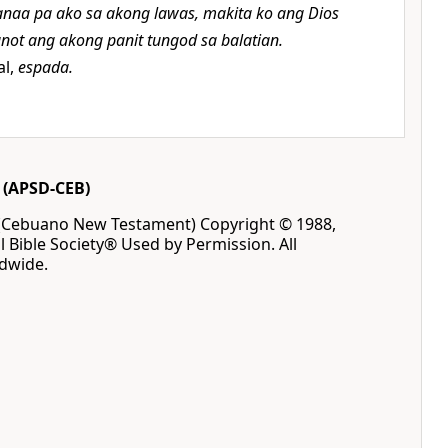
naa pa ako sa akong lawas, makita ko ang Dios
ot ang akong panit tungod sa balatian.
al,
espada.
(APSD-CEB)
(Cebuano New Testament) Copyright © 1988,
l Bible Society® Used by Permission. All
ldwide.