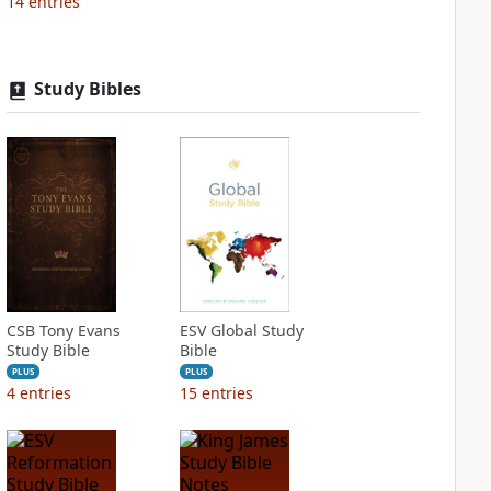
14
entries
Study Bibles
CSB Tony Evans
ESV Global Study
Study Bible
Bible
PLUS
PLUS
4
entries
15
entries