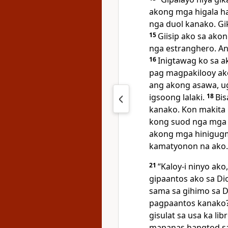
akong mga higala h
nga duol kanako. Gi
15
Giisip ako sa ako
nga estranghero. An
16
Inigtawag ko sa a
pag magpakilooy ak
ang akong asawa, u
igsoong lalaki.
18
Bi
kanako. Kon makita n
kong suod nga mga h
akong mga hinigug
kamatyonon na ako.
21
“Kaloy-i ninyo ako
gipaantos ako sa Di
sama sa gihimo sa D
pagpaantos kanako
gisulat sa usa ka lib
mapanas hangtod s