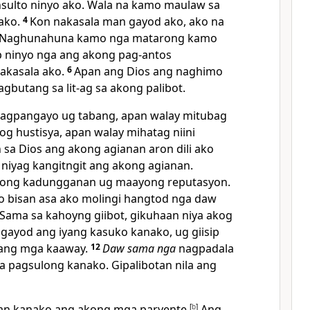
sulto ninyo ako. Wala na kamo maulaw sa
ako.
4
Kon nakasala man gayod ako, ako na
Naghunahuna kamo nga matarong kamo
ip ninyo nga ang akong pag-antos
akasala ako.
6
Apan ang Dios ang naghimo
nagbutang sa lit-ag sa akong palibot.
agpangayo ug tabang, apan walay mitubag
g hustisya, apan walay mihatag niini
sa Dios ang akong agianan aron dili ako
niyag kangitngit ang akong agianan.
akong kadungganan ug maayong reputasyon.
o bisan asa ako molingi hangtod nga daw
. Sama sa kahoyng giibot, gikuhaan niya akog
 gayod ang iyang kasuko kanako, ug giisip
iyang mga kaaway.
12
Daw sama nga
nagpadala
a pagsulong kanako. Gipalibotan nila ang
kan kanako ang akong mga paryente.
[
b
]
Ang