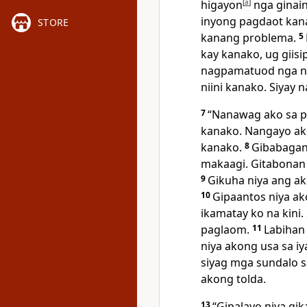
higayon
[
a
]
nga ginain
inyong pagdaot kan
STORE
kanang problema.
5
kay kanako, ug giis
nagpamatuod nga n
niini kanako. Siyay 
7
“Nanawag ako sa p
kanako. Nangayo ako
kanako.
8
Gibabagan 
makaagi. Gitabonan 
9
Gikuha niya ang 
10
Gipaantos niya ak
ikamatay ko na kini
paglaom.
11
Labihan
niya akong usa sa 
siyag mga sundalo s
akong tolda.
13
“Gipalayo niya gi