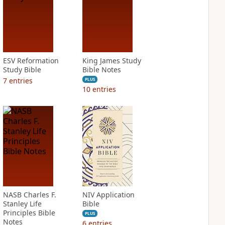
ESV Reformation
King James Study
Study Bible
Bible Notes
7
entries
PLUS
10
entries
NASB Charles F.
NIV Application
Stanley Life
Bible
Principles Bible
PLUS
Notes
6
entries