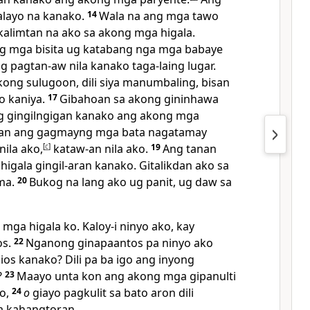
alayo na kanako.
14
Wala na ang mga tawo
kalimtan na ako sa akong mga higala.
ng mga bisita ug katabang nga mga babaye
g pagtan-aw nila kanako taga-laing lugar.
kong sulugoon, dili siya manumbaling, bisan
o kaniya.
17
Gibahoan sa akong gininhawa
g gingilngigan kanako ang akong mga
san ang gagmayng mga bata nagatamay
ila ako,
[
c
]
kataw-an nila ako.
19
Ang tanan
igala gingil-aran kanako. Gitalikdan ako sa
ma.
20
Bukog na lang ako ug panit, ug daw sa
, mga higala ko. Kaloy-i ninyo ako, kay
os.
22
Nganong ginapaantos pa ninyo ako
ios kanako? Dili pa ba igo ang inyong
?
23
Maayo unta kon ang akong mga gipanulti
ro,
24
o
giayo pagkulit sa bato aron dili
a kahangtoran.