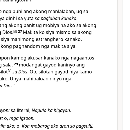
o nga buhi ang akong manlalaban, ug sa
ya dinhi sa yuta
sa paglaban kanako
.
g akong panit ug mobiya na ako sa akong
 Dios.
[
d
]
27
Makita ko siya mismo sa akong
a siya mahimong estranghero kanako.
akong paghandom nga makita siya.
apon kamog akusar kanako nga nagaantos
 sala,
29
modangat gayod kaninyo ang
ilot
[
e
]
sa Dios
. Oo, silotan gayod niya kamo
suko. Unya mahibaloan ninyo nga
a Dios
.”
gayon
:
sa literal,
Napulo ka higayon.
e
:
o,
mga igsoon.
ila ako
:
o,
Kon mobarog ako aron sa pagsulti.