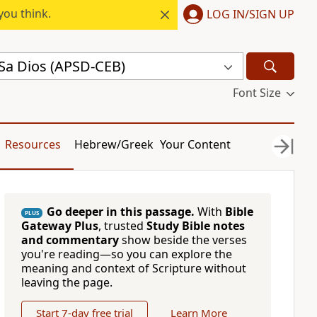
you think.
LOG IN/SIGN UP
Sa Dios (APSD-CEB)
Font Size
Resources
Hebrew/Greek
Your Content
Go deeper in this passage.
With
Bible
PLUS
Gateway Plus
, trusted
Study Bible notes
and commentary
show beside the verses
you're reading—so you can explore the
meaning and context of Scripture without
leaving the page.
Start 7-day free trial
Learn More