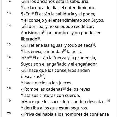
12
-»En los ancianos está la sabiduría,
Y
en
largura de días el entendimiento
.
13
¶»En
[
g
]
Él están la sabiduría y el poder
,
Y el consejo y el entendimiento son Suyos
.
14
-»Él derriba, y no se puede reedificar
;
Aprisiona a
[
h
]
un hombre
, y no puede ser
liberado
[
i
]
.
15
-»Él retiene las aguas, y todo se seca
[
j
]
,
Y las envía, e inundan
[
k
]
la tierra
.
16
-»En
[
l
]
Él están la fuerza y la prudencia,
Suyos son el engañado y el engañador
.
17
-»Él hace que los consejeros
anden
descalzos
[
m
]
,
Y hace necios a los jueces
.
18
-»Rompe las cadenas
[
n
]
de los reyes
Y ata sus cinturas con cuerda.
19
-»Hace que los sacerdotes anden descalzos
[
o
]
Y derriba a los que están seguros
.
20
-»Priva del habla a los hombres de confianza