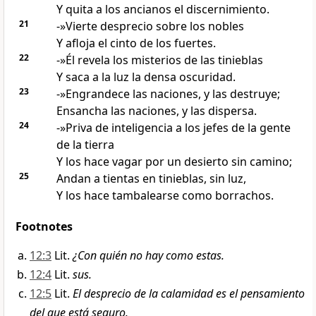
Y quita a los ancianos el discernimiento
.
21
-»Vierte desprecio sobre los nobles
Y afloja el cinto
de los fuertes.
22
-»Él revela los misterios de las tinieblas
Y saca a la luz la densa oscuridad
.
23
-»Engrandece las naciones
, y las destruye;
Ensancha las naciones, y las dispersa.
24
-»Priva
de inteligencia a los jefes de la gente
de la tierra
Y los hace vagar por un desierto sin camino;
25
Andan a tientas en tinieblas, sin luz
,
Y los hace tambalearse como borrachos
.
Footnotes
12:3
Lit.
¿Con quién no hay como estas.
12:4
Lit.
sus.
12:5
Lit.
El desprecio de la calamidad es el pensamiento
del que está seguro.