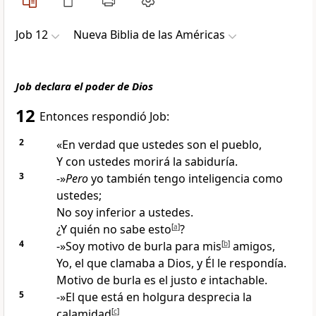
Job 12
Nueva Biblia de las Américas
Job declara el poder de Dios
12
Entonces respondió Job:
2
«En verdad que ustedes son el pueblo,
Y con ustedes morirá la sabiduría
.
3
-»
Pero
yo también tengo inteligencia como
ustedes;
No soy inferior a ustedes
.
¿Y quién no sabe esto
[
a
]
?
4
-»Soy motivo de burla para mis
[
b
]
amigos
,
Yo, el que clamaba a Dios, y Él le respondía.
Motivo de burla es el justo
e
intachable
.
5
-»El que está en holgura desprecia la
calamidad
[
c
]
,