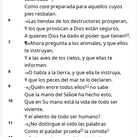
Como
cosa
preparada para aquellos cuyos
pies resbalan.
6
-»Las tiendas de los destructores prosperan
,
Y los que provocan a Dios están seguros
,
A quienes Dios ha dado el poder que tienen
[
d
]
.
7
¶»Ahora pregunta a los animales, y que ellos
te instruyan,
Y a las aves de los cielos, y que ellas te
informen.
8
-»O habla a la tierra, y que ella te instruya,
Y que los peces del mar te
lo
declaren.
9
-»¿Quién entre todos ellos
[
e
]
no sabe
Que la mano del
Señor
ha hecho esto
,
10
Que en Su mano está la vida de todo ser
viviente,
Y el aliento de todo ser humano
?
11
-»¿No distingue el oído las palabras
Como el paladar prueba
[
f
]
la comida
?