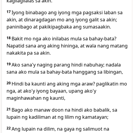
kagilagilalas sa akin.
17
Iyong binabago ang iyong mga pagsaksi laban sa
akin, at dinaragdagan mo ang iyong galit sa akin;
paninibago at pakikipagbaka ang sumasaakin.
18
Bakit mo nga ako inilabas mula sa bahay-bata?
Napatid sana ang aking hininga, at wala nang matang
nakakita pa sa akin.
19
Ako sana'y naging parang hindi nabuhay; nadala
sana ako mula sa bahay-bata hanggang sa libingan,
20
Hindi ba kaunti ang aking mga araw? paglikatin mo
nga, at ako'y iyong bayaan, upang ako'y
maginhawahan ng kaunti,
21
Bago ako manaw doon na hindi ako babalik, sa
lupain ng kadiliman at ng lilim ng kamatayan;
22
Ang lupain na dilim, na gaya ng salimuot na