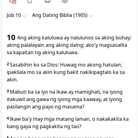
Job 10
Ang Dating Biblia (1905)
10
Ang aking kaluluwa ay nalulunos sa aking buhay;
aking palalayain ang aking daing; ako'y magsasalita
sa kapaitan ng aking kaluluwa.
2
Sasabihin ko sa Dios: Huwag mo akong hatulan;
ipakilala mo sa akin kung bakit nakikipagtalo ka sa
akin.
3
Mabuti ba sa iyo na ikaw ay mamighati, na iyong
itakuwil ang gawa ng iyong mga kaaway, at iyong
pasilangin ang payo ng masama?
4
Ikaw ba'y may mga matang laman, o nakakakita ka
bang gaya ng pagkakita ng tao?
5