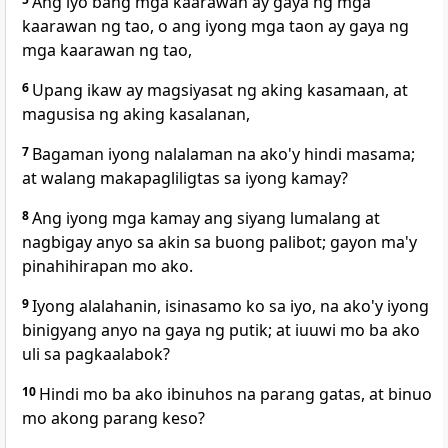
Ang iyo bang mga kaarawan ay gaya ng mga
kaarawan ng tao, o ang iyong mga taon ay gaya ng
mga kaarawan ng tao,
6
Upang ikaw ay magsiyasat ng aking kasamaan, at
magusisa ng aking kasalanan,
7
Bagaman iyong nalalaman na ako'y hindi masama;
at walang makapagliligtas sa iyong kamay?
8
Ang iyong mga kamay ang siyang lumalang at
nagbigay anyo sa akin sa buong palibot; gayon ma'y
pinahihirapan mo ako.
9
Iyong alalahanin, isinasamo ko sa iyo, na ako'y iyong
binigyang anyo na gaya ng putik; at iuuwi mo ba ako
uli sa pagkaalabok?
10
Hindi mo ba ako ibinuhos na parang gatas, at binuo
mo akong parang keso?