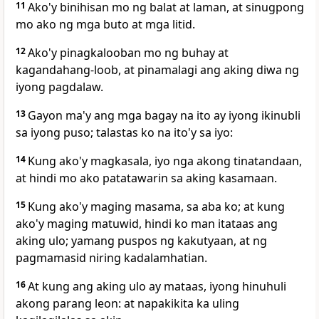
11
Ako'y binihisan mo ng balat at laman, at sinugpong
mo ako ng mga buto at mga litid.
12
Ako'y pinagkalooban mo ng buhay at
kagandahang-loob, at pinamalagi ang aking diwa ng
iyong pagdalaw.
13
Gayon ma'y ang mga bagay na ito ay iyong ikinubli
sa iyong puso; talastas ko na ito'y sa iyo:
14
Kung ako'y magkasala, iyo nga akong tinatandaan,
at hindi mo ako patatawarin sa aking kasamaan.
15
Kung ako'y maging masama, sa aba ko; at kung
ako'y maging matuwid, hindi ko man itataas ang
aking ulo; yamang puspos ng kakutyaan, at ng
pagmamasid niring kadalamhatian.
16
At kung ang aking ulo ay mataas, iyong hinuhuli
akong parang leon: at napakikita ka uling