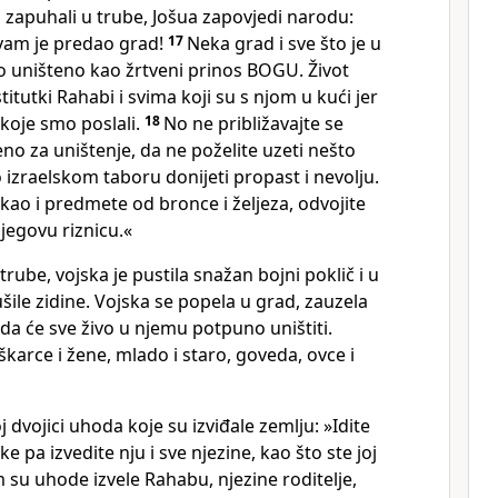
i zapuhali u trube, Jošua zapovjedi narodu:
 vam je predao grad!
17
Neka grad i sve što je u
uništeno kao žrtveni prinos BOGU. Život
itutki Rahabi i svima koji su s njom u kući jer
 koje smo poslali.
18
No ne približavajte se
o za uništenje, da ne poželite uzeti nešto
o izraelskom taboru donijeti propast i nevolju.
, kao i predmete od bronce i željeza, odvojite
njegovu riznicu.«
trube, vojska je pustila snažan bojni poklič i u
šile zidine. Vojska se popela u grad, zauzela
da će sve živo u njemu potpuno uništiti.
arce i žene, mlado i staro, goveda, ovce i
 dvojici uhoda koje su izviđale zemlju: »Idite
e pa izvedite nju i sve njezine, kao što ste joj
su uhode izvele Rahabu, njezine roditelje,