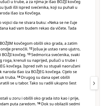
pušući u trube, a za njima je išao BOŽJI kovčeg
 ljudi išli ispred svećenika, koji su puhali u
naroda išao iza Kovčega.
o vojsci da ne stvara buku: »Neka se ne čuje
g dana kad vam budem rekao da vičete. Tada
s BOŽJIM kovčegom obišli oko grada, a zatim
i ondje prenoćili.
12
Jošua je ustao rano ujutro,
li BOŽJI kovčeg.
13
Sedmorica svećenika, svaki
roga, krenuli su naprijed, pušući u trube i
EG kovčega. Ispred svih su stupali naoružani
tak naroda išao iza BOŽJEG kovčega. Cijelo se
vuk truba.
14
Drugog su dana opet obišli
atili se u tabor. Tako su radili ukupno šest
ali u zoru i obišli oko grada isto kao i prije,
i sedam puta zaredom.
16
Dok su obilazili sedmi