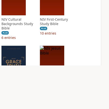
NIV Cultural
NIV First-Century
Backgrounds Study
Study Bible
Bible
PLUS
10
entries
PLUS
6
entries
NIV Grace and
NIV Jesus Bible
Truth Study Bible
PLUS
2
entries
PLUS
4
entries