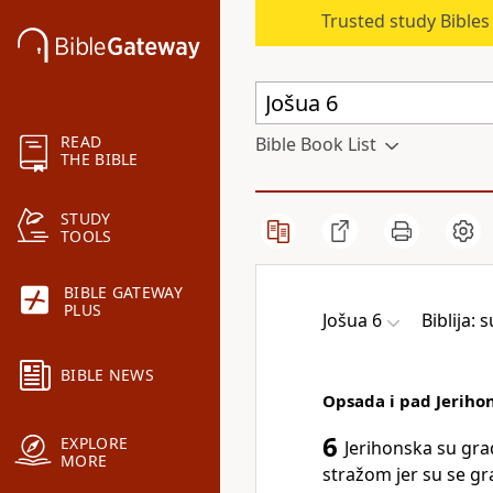
Trusted study Bible
READ
Bible Book List
THE BIBLE
STUDY
TOOLS
BIBLE GATEWAY
PLUS
Jošua 6
Biblija:
BIBLE NEWS
Opsada i pad Jeriho
6
EXPLORE
Jerihonska su gra
MORE
stražom jer su se gra