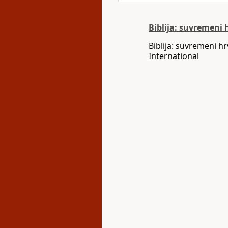
Biblija: suvremeni 
Biblija: suvremeni h
International