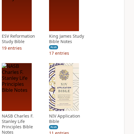
ESV Reformation
King James Study
Study Bible
Bible Notes
19
entries
PLUS
17
entries
NASB Charles F.
NIV Application
Stanley Life
Bible
Principles Bible
PLUS
Notes
11
entries