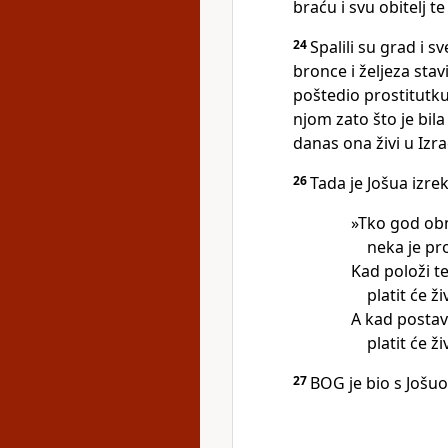
braću i svu obitelj te
24
Spalili su grad i 
bronce i željeza sta
poštedio prostitutku 
njom zato što je bila
danas ona živi u Izra
26
Tada je Jošua izre
»Tko god obn
neka je p
Kad položi t
platit će ž
A kad postav
platit će 
27
BOG je bio s Jošuom