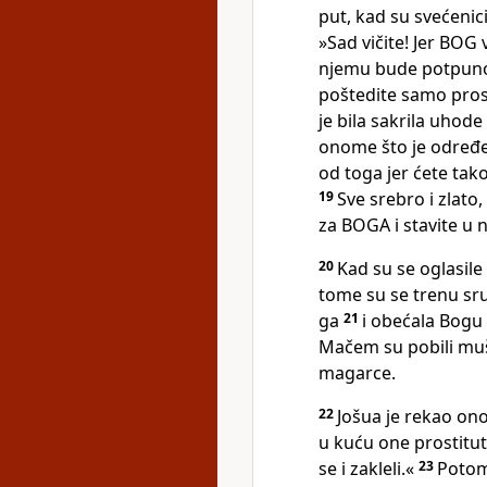
put, kad su svećenic
»Sad vičite! Jer BOG
njemu bude potpuno 
poštedite samo prost
je bila sakrila uhode
onome što je određen
od toga jer ćete tak
19
Sve srebro i zlato
za BOGA i stavite u 
20
Kad su se oglasile 
tome su se trenu sru
ga
21
i obećala Bogu 
Mačem su pobili mušk
magarce.
22
Jošua je rekao onoj
u kuću one prostitutk
se i zakleli.«
23
Potom 