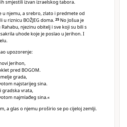
 ih smjestili izvan izraelskog tabora.
sve u njemu, a srebro, zlato i predmete od
vili u riznicu BOŽJEG doma.
25
No Jošua je
Rahabu, njezinu obitelj i sve koji su bili s
 sakrila uhode koje je poslao u Jerihon. I
elu.
kao upozorenje:
ovi Jerihon,
roklet pred BOGOM.
emelje grada,
ivotom najstarijeg sina.
i gradska vrata,
životom najmlađeg sina.«
, a glas o njemu proširio se po cijeloj zemlji.