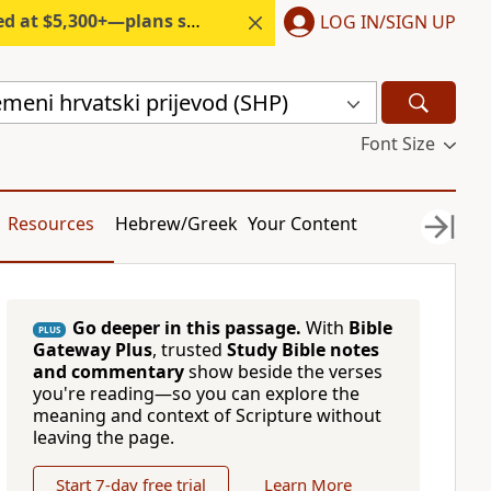
300+—plans start under $6/month.
LOG IN/SIGN UP
remeni hrvatski prijevod (SHP)
Font Size
Resources
Hebrew/Greek
Your Content
Go deeper in this passage.
With
Bible
PLUS
Gateway Plus
, trusted
Study Bible notes
and commentary
show beside the verses
you're reading—so you can explore the
meaning and context of Scripture without
leaving the page.
Start 7-day free trial
Learn More