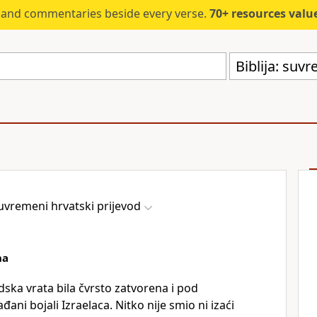
s and commentaries beside every verse.
70+ resources valued at $5,
Biblija: suv
 suvremeni hrvatski prijevod
na
dska vrata bila čvrsto zatvorena i pod
đani bojali Izraelaca. Nitko nije smio ni izaći