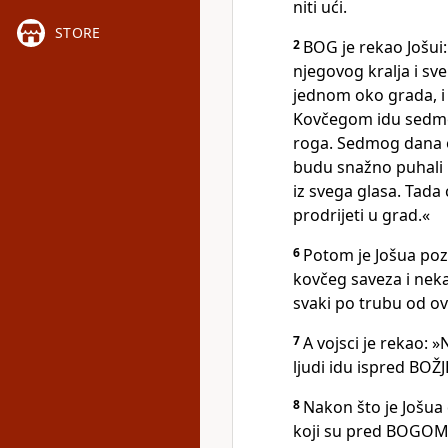
niti ući.
STORE
2
BOG je rekao Jošui:
njegovog kralja i sve
jednom oko grada, i
Kovčegom idu sedmo
roga. Sedmog dana o
budu snažno puhali 
iz svega glasa. Tada 
prodrijeti u grad.«
6
Potom je Jošua poz
kovčeg saveza i nek
svaki po trubu od o
7
A vojsci je rekao: 
ljudi idu ispred BOŽ
8
Nakon što je Jošua 
koji su pred BOGOM 