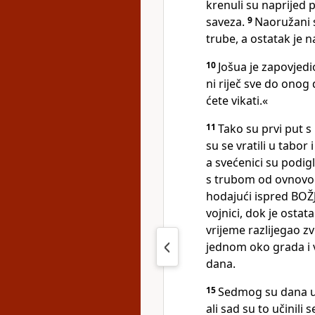
krenuli su naprijed 
saveza.
9
Naoružani su
trube, a ostatak je 
10
Jošua je zapovjedi
ni riječ sve do ono
ćete vikati.«
11
Tako su prvi put 
su se vratili u tabor 
a svećenici su podig
s trubom od ovnovog 
hodajući ispred BOŽJ
vojnici, dok je osta
vrijeme razlijegao z
jednom oko grada i vr
dana.
15
Sedmog su dana ust
ali sad su to učinil