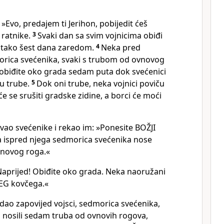
 »Evo, predajem ti Jerihon, pobijedit ćeš
 ratnike.
3
Svaki dan sa svim vojnicima obiđi
 tako šest dana zaredom.
4
Neka pred
rica svećenika, svaki s trubom od ovnovog
biđite oko grada sedam puta dok svećenici
u trube.
5
Dok oni trube, neka vojnici poviču
će se srušiti gradske zidine, a borci će moći
vao svećenike i rekao im: »Ponesite BOŽJI
a ispred njega sedmorica svećenika nose
vnovog roga.«
»Naprijed! Obiđite oko grada. Neka naoružani
JEG kovčega.«
dao zapovijed vojsci, sedmorica svećenika,
nosili sedam truba od ovnovih rogova,