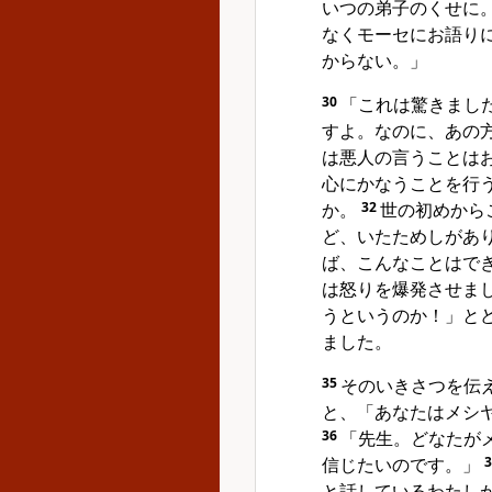
いつの弟子のくせに
なくモーセにお語り
からない。」
30
「これは驚きまし
すよ。なのに、あの
は悪人の言うことは
心にかなうことを行
か。
32
世の初めから
ど、いたためしがあ
ば、こんなことはで
は怒りを爆発させま
うというのか！」と
ました。
35
そのいきさつを伝
と、「あなたはメシ
36
「先生。どなたが
信じたいのです。」
と話しているわたし