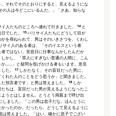
さ。それでそのとおりにすると、見えるようにな
その人は今どこにいるんだ。」「さあ、知らな
サイ人たちのところへ連れて行きました。
14
と
息日でした。
15
パリサイ人たちにどうして目が
のかを尋ねられて、男はそのいきさつを、くわし
リサイ人のある者は、「そのイエスという者
た者ではない。安息日に仕事なんかしたんだか
。しかし、「罪人にすぎない普通の人間に、こん
うか……」と疑問を投げかける者もいます。意見
ました。
17
しかたなく、その盲目だった男に、
てくれた人のことをどう思うか」と聞きました。
した預言者です」と男は答えました。
18
しか
者たちは、盲目だった男が見えるようになったこ
じようとはしません。とうとう両親まで呼び出
にしました。「この男は息子だな。ほんとうに
なかったのか。だったら、どうして見えるように
親は答えました。「はい、確かに息子でござい