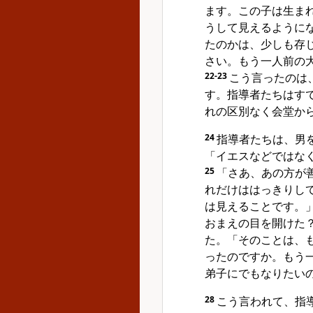
ます。この子は生ま
うして見えるように
たのかは、少しも存
さい。もう一人前の
22-23
こう言ったのは
す。指導者たちはす
れの区別なく会堂か
24
指導者たちは、男
「イエスなどではな
25
「さあ、あの方が
れだけははっきりし
は見えることです。
おまえの目を開けた
た。「そのことは、
ったのですか。もう
弟子にでもなりたい
28
こう言われて、指