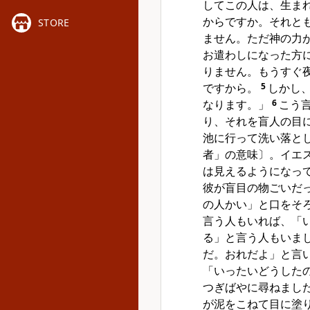
してこの人は、生ま
からですか。それと
STORE
ません。ただ神の力
お遣わしになった方
りません。もうすぐ
ですから。
5
しかし
なります。」
6
こう
り、それを盲人の目
池に行って洗い落と
者」の意味〕。イエ
は見えるようになっ
彼が盲目の物ごいだ
の人かい」と口をそ
言う人もいれば、「
る」と言う人もいま
だ。おれだよ」と言
「いったいどうした
つぎばやに尋ねまし
が泥をこねて目に塗