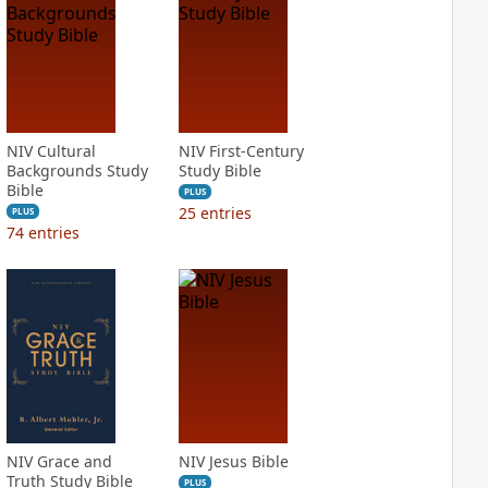
NIV Cultural
NIV First-Century
Backgrounds Study
Study Bible
Bible
PLUS
25
entries
PLUS
74
entries
NIV Grace and
NIV Jesus Bible
Truth Study Bible
PLUS