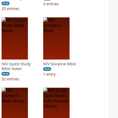
3
entries
PLUS
25
entries
NIV Quest Study
NIV Storyline Bible
Bible Notes
PLUS
1
entry
PLUS
32
entries