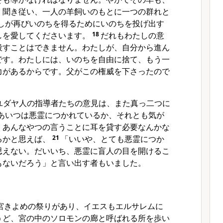
く聞き従い、一人の羊飼いのもとに一つの群れと
しが再びいのちを得るためにいのちを投げ出す
しを愛してくださいます。
18
だれもわたしの意
殺すことはできません。わたしが、自分から進ん
です。わたしには、いのちを自由に捨て、もう一
力があるからです。父がこの権威を下さったので
ユダヤ人の指導者たちの意見は、また真っ二つに
あいつは悪霊につかれているか、それとも気が
。あんなやつの言うことに耳を貸す必要なんかな
るかと思えば、
21
「いいや、とても悪霊につか
思えない。だいいち、悪霊に盲人の目を開けるこ
もないだろう」と言い出す者もいました。
宮きよめの祭りがあり、イエスもエルサレムに
うど、宮の中のソロモンの廊と呼ばれる所を歩い