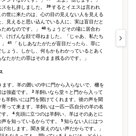
エスを礼拝しました。
39
するとイエスは言われ
この世に来たのは、心の目の見えない人を見える
た、見えると思い込んでいる人に、実は盲目だと
るためなのです。」
40
ちょうどその場に居合わ
が、けげんな顔で尋ねました。「じゃあ、私たち
。」
41
「もしあなたがたが盲目だったら、罪に
でしょう。しかし、何もかもわかっているとあく
あなたがたの罪はそのまま残るのです。」
ス
きます。羊の囲いの中に門から入らないで、柵を
者は強盗です。
2
羊飼いなら堂々と門から入って
番も羊飼いには門を開けてくれます。彼の声を聞
け寄って来ます。羊飼いは一匹一匹自分の羊の名
です。
4
先頭に立つのは羊飼い、羊はそのあとに
の声を知っているからです。
5
知らない人にはつ
逃げ出します。聞き覚えのない声だからです。」
話をなさっても、聞いている人々には、どうい