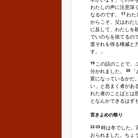
わたしの声に注意深
なるのです。
17
わた
からこそ、父はわた
に反して、わたしを
でいのちを捨てるの
度それを得る権威と
す。」
19
この話のことで、
分かれました。
20
「
変になっているかだ
い」と息まく者があ
れた者のことばとは
となんかできるはず
宮きよめの祭り
22-23
時は冬でした。
おられました。ちょ