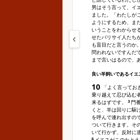
男はそう言って、イ
ました。「わたしが
ようにするため、ま
いうことをわからせ
せたパリサイ人たち
も盲目だと言うのか
問われないですんだ
まで言いはるので、
良い羊飼いであるイエ
10
「よく言ってお
乗り越えて忍び込む
来るはずです。
3
門
くと、羊は回りに駆
を呼んで連れ出すの
ついて行きます。そ
いて行かず、反対に
6
イエスがこのたとえ