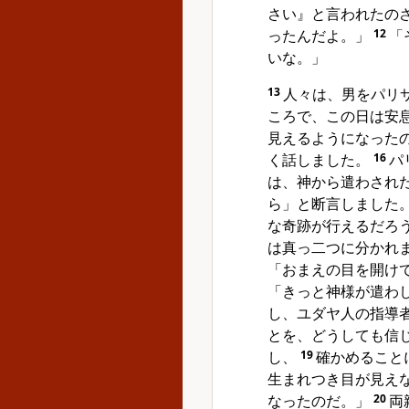
さい』と言われたの
ったんだよ。」
12
「
いな。」
13
人々は、男をパリ
ころで、この日は安
見えるようになった
く話しました。
16
パ
は、神から遣わされ
ら」と断言しました
な奇跡が行えるだろ
は真っ二つに分かれ
「おまえの目を開け
「きっと神様が遣わ
し、ユダヤ人の指導
とを、どうしても信
し、
19
確かめること
生まれつき目が見え
なったのだ。」
20
両