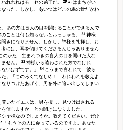
。われわれはモーセの弟子だ。
29
神はまちがい
になった。しかし、あいつはどこの馬の骨だかわ
た。あの方は盲人の目を開けることができるんで
方のことは何も知らないとおっしゃる。
31
神様
お聞きになりません。しかし、神様を礼拝し、お
う者には、耳を傾けてくださるんじゃありません
このかた、生まれつきの盲人の目を開けた人な
りません。
33
神様から遣わされた方でなけれ
きないはずです。」
34
こうまで言われて、彼ら
した。「このろくでなしめ！ われわれを教えよ
どなりつけたあげく、男を外に追い出してしまい
え聞いたイエスは、男を捜し、見つけ出される
ヤを信じますか」とお聞きになりました。
メシヤ様なのでしょうか。教えてください。ぜひ
37
「もうその人に会っているのですよ。あなた
がメシヤなのです。」
38
「主よ。信じます。」