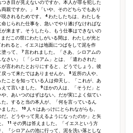
れつき目が見えないのですか。本人が罪を犯した
も両親ですか。」
3
「いや、そのどちらでもあり
が現されるためです。
4
わたしたちは、わたしを
に命じられた仕事を、急いでやり遂げなければな
夜が来ます。そうしたら、もう仕事はできないの
、まだこの世にわたしがいる間は、わたしが光と
言われると、イエスは地面につばをして泥を作
に塗って、
7
言われました。「さあ、シロアムの
しなさい」〔「シロアム」とは、「遣わされた
スが言われたとおりにすると、どうでしょう。彼
て戻って来たではありませんか。
8
近所の人や、
ったことを知っている人は仰天し、「これが、あ
ろえて言いました。
9
ほかの人は、「そうだ」と
いや、あいつのはずはない。だが実によく似てい
した。すると当の本人が、「何を言っているん
いました。
10
人々はあっけにとられながらも、
のだ。どうやって見えるようになったのか」と矢
た。
11
その男は答えました。「イエスという方
り、『シロアムの池に行って、泥を洗い落としな