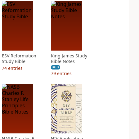
ESV Reformation
King James Study
Study Bible
Bible Notes
74
entries
PLUS
79
entries
NASB Charles F.
NIV Application