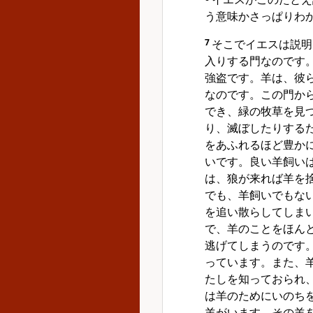
う意味かさっぱりわ
7
そこでイエスは説明
入りする門なのです
強盗です。羊は、彼
なのです。この門か
でき、緑の牧草を見
り、滅ぼしたりする
をあふれるほど豊か
いです。良い羊飼い
は、狼が来れば羊を
でも、羊飼いでもな
を追い散らしてしま
で、羊のことをほん
逃げてしまうのです
っています。また、
たしを知っておられ
は羊のためにいのち
羊がいます。その羊