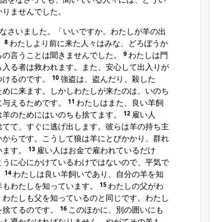
かりませんでした。
なさいました。「いいですか。わたしが羊の出
。
8
わたしより前に来た人々はみな、どろぼうか
らの言うことは聞きませんでした。
9
わたしは門
ら入る者は救われます。また、安心して出入りが
つけるのです。
10
強盗は、盗んだり、殺した
ために来ます。しかしわたしが来たのは、いのち
に与えるためです。
11
わたしはまた、良い羊飼
は羊のためにはいのちも捨てます。
12
雇い人
捨てて、すぐに逃げ出します。彼らは羊の持ち主
いからです。こうして狼は羊にとびかかり、群れ
います。
13
雇い人はお金で雇われているだけ
とうに心にかけているわけではないので、平気で
。
14
わたしは良い羊飼いであり、自分の羊を知
羊もわたしを知っています。
15
わたしの父がわ
、わたしも父を知っているのと同じです。わたし
を捨てるのです。
16
このほかに、別の囲いにも
をも導かなければなりません。やがてその羊も、