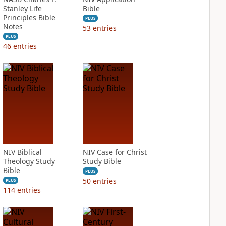
Stanley Life
Bible
Principles Bible
PLUS
Notes
53
entries
PLUS
46
entries
NIV Biblical
NIV Case for Christ
Theology Study
Study Bible
Bible
PLUS
50
entries
PLUS
114
entries