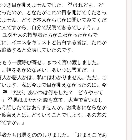
れつき目が見えませんでした。
21
けれども、ど
なったのか、どなたがこれの目を開けてくださっ
じません。どうぞ本人からじかに聞いてみてくだ
大人ですから、自分で説明できるでしょう。」
、ユダヤ人の指導者たちがこわかったからで
でに、イエスをキリストと告白する者は、だれか
ら追放すると公表していたのです。
をもう一度呼び寄せ、きつく言い渡しました。
く、神をあがめなさい。あいつは悪党だ。」
善人か悪人かは、私にはわかりません。ただ、こ
ています。私は今まで目が見えなかったのに、今
」
26
「だが、あいつは何をした？ どうやって
？」
27
男はまたかと腹を立て、大声で言いまし
もう話したではありませんか。お聞きにならなか
一度言えとは、どういうことでしょう。あの方の
のですか。」
導者たちは男をののしりました。「おまえこそあ