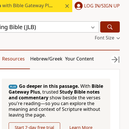
h
with Bible Gateway Plus.
LOG IN/SIGN UP
ing Bible (JLB)
Font Size
Resources
Hebrew/Greek
Your Content
Go deeper in this passage.
With
Bible
PLUS
Gateway Plus
, trusted
Study Bible notes
and commentary
show beside the verses
you're reading—so you can explore the
meaning and context of Scripture without
leaving the page.
Start 7-day free trial
Learn More