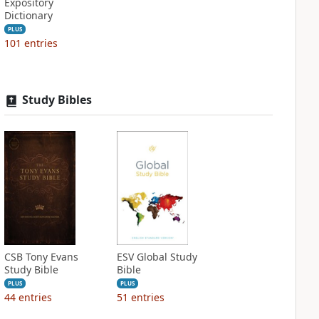
Expository
Dictionary
PLUS
101
entries
Study Bibles
CSB Tony Evans
ESV Global Study
Study Bible
Bible
PLUS
PLUS
44
entries
51
entries