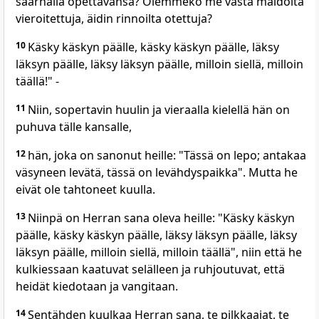
saarnalla opettavansa? Olemmeko me vasta maidolta
vieroitettuja, äidin rinnoilta otettuja?
10
Käsky käskyn päälle, käsky käskyn päälle, läksy
läksyn päälle, läksy läksyn päälle, milloin siellä, milloin
täällä!" -
11
Niin, sopertavin huulin ja vieraalla kielellä hän on
puhuva tälle kansalle,
12
hän, joka on sanonut heille: "Tässä on lepo; antakaa
väsyneen levätä, tässä on levähdyspaikka". Mutta he
eivät ole tahtoneet kuulla.
13
Niinpä on Herran sana oleva heille: "Käsky käskyn
päälle, käsky käskyn päälle, läksy läksyn päälle, läksy
läksyn päälle, milloin siellä, milloin täällä", niin että he
kulkiessaan kaatuvat selälleen ja ruhjoutuvat, että
heidät kiedotaan ja vangitaan.
14
Sentähden kuulkaa Herran sana, te pilkkaajat, te