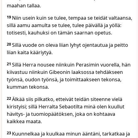
maahan tallaa.
19
Niin usein kuin se tulee, tempaa se teidät valtaansa,
sillä aamu aamulta se tulee, tulee päivällä ja yöllä:
totisesti, kauhuksi on tämän saarnan opetus.
20
Sillä vuode on oleva liian lyhyt ojentautua ja peitto
liian kaita kääriytyä.
21
Sillä Herra nousee niinkuin Perasimin vuorella, hän
kiivastuu niinkuin Gibeonin laaksossa tehdäkseen
työnsä, oudon työnsä, ja toimittaakseen tekonsa,
kumman tekonsa.
22
Älkää siis pilkatko, etteivät teidän siteenne vielä
kiristyisi; sillä Herralta Sebaotilta minä olen kuullut
hävitys- ja tuomiopäätöksen, joka on kohtaava
kaikkea maata.
23
Kuunnelkaa ja kuulkaa minun ääntäni, tarkatkaa ja