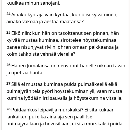
kuulkaa minun sanojani.
24
Ainako kyntäjä vain kyntää, kun olisi kylväminen,
ainako vakoaa ja äestää maatansa?
25
Eikö niin: kun hän on tasoittanut sen pinnan, hän
kylvää mustaa kuminaa, sirottelee höystekuminaa,
panee nisunjyvät riviin, ohran omaan paikkaansa ja
kolmitahkoista vehnää vierelle?
26
Hänen Jumalansa on neuvonut hänelle oikean tavan
ja opettaa häntä.
27
Sillä ei mustaa kuminaa puida puimaäkeellä eikä
puimajyrän tela pyöri höystekuminan yli, vaan musta
kumina lyödään irti sauvalla ja höystekumina vitsalla.
28
Puidaankos leipävilja murskaksi? Ei sitä kukaan
iankaiken pui eikä aina aja sen päällitse
puimajyrällään ja hevosillaan; ei sitä murskaksi puida.