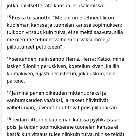
jotka hallitsette tätä kansaa Jerusalemissa.
15
Koska te sanotte: "Me olemme tehneet liiton
kuoleman kanssa ja tuonelan kanssa sopimuksen;
tulkoon vitsaus kuin tulva, ei se meitä saavuta, sillä
me olemme tehneet valheen turvaksemme ja
piiloutuneet petokseen" -
16
sentähden, näin sanoo Herra, Herra: Katso, minä
lasken Siioniin peruskiven, koetellun kiven, kalliin
kulmakiven, lujasti perustetun; joka uskoo, se ei
pakene.
17
Ja minä panen oikeuden mittanuoraksi ja
vanhurskauden vaa'aksi, ja rakeet hävittävät
valheturvan, ja vedet huuhtovat pois piilopaikan.
18
Teidän liittonne kuoleman kanssa pyyhkäistään
pois, ja teidän sopimuksenne tuonelan kanssa ei
kestä; kun vitsaus tulee niinkuin tulva, niin se teidät