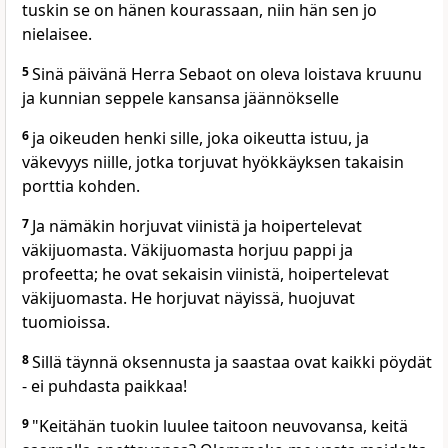
tuskin se on hänen kourassaan, niin hän sen jo
nielaisee.
5
Sinä päivänä Herra Sebaot on oleva loistava kruunu
ja kunnian seppele kansansa jäännökselle
6
ja oikeuden henki sille, joka oikeutta istuu, ja
väkevyys niille, jotka torjuvat hyökkäyksen takaisin
porttia kohden.
7
Ja nämäkin horjuvat viinistä ja hoipertelevat
väkijuomasta. Väkijuomasta horjuu pappi ja
profeetta; he ovat sekaisin viinistä, hoipertelevat
väkijuomasta. He horjuvat näyissä, huojuvat
tuomioissa.
8
Sillä täynnä oksennusta ja saastaa ovat kaikki pöydät
- ei puhdasta paikkaa!
9
"Keitähän tuokin luulee taitoon neuvovansa, keitä