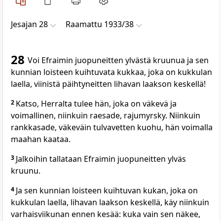
Jesajan 28
Raamattu 1933/38
28
Voi Efraimin juopuneitten ylvästä kruunua ja sen
kunnian loisteen kuihtuvata kukkaa, joka on kukkulan
laella, viinistä päihtyneitten lihavan laakson keskellä!
2
Katso, Herralta tulee hän, joka on väkevä ja
voimallinen, niinkuin raesade, rajumyrsky. Niinkuin
rankkasade, väkeväin tulvavetten kuohu, hän voimalla
maahan kaataa.
3
Jalkoihin tallataan Efraimin juopuneitten ylväs
kruunu.
4
Ja sen kunnian loisteen kuihtuvan kukan, joka on
kukkulan laella, lihavan laakson keskellä, käy niinkuin
varhaisviikunan ennen kesää: kuka vain sen näkee,