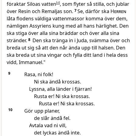
föraktar Siloas vatten
[
d
]
, som flyter så stilla, och jublar
över Resin och Remaljas son.
7
Se, därför ska
Herren
låta flodens väldiga vattenmassor komma över dem,
nämligen Assyriens kung med all hans härlighet. Den
ska stiga över alla sina bräddar och över alla sina
stränder.
8
Den ska tränga in i Juda, svämma över och
breda ut sig så att den når ända upp till halsen. Den
ska breda ut sina vingar och fylla ditt land i hela dess
vidd, Immanuel."
9
Rasa, ni folk!
Ni ska ändå krossas.
Lyssna, alla länder i fjärran!
Rusta er! Ni ska krossas.
Rusta er! Ni ska krossas.
10
Gör upp planer,
de slår ändå fel.
Avtala vad ni vill,
det lyckas ändå inte.