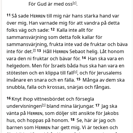
För Gud är med oss
[
e
]
.
11
Så sade
Herren
till mig när hans starka hand var
över mig. Han varnade mig för att vandra på detta
folks väg och sade:
12
Kalla inte allt för
sammansvärjning som detta folk kallar för
sammansvärjning, frukta inte vad de fruktar och bäva
inte för det.
[
f
]
13
Håll
Herren
Sebaot helig. Låt honom
vara den ni fruktar och bävar för.
14
Han ska vara en
helgedom. Men för Israels båda hus ska han vara en
stötesten och en klippa till fall
[
g
]
, och för Jerusalems
invånare en snara och en fälla.
15
Många av dem ska
snubbla, falla och krossas, snärjas och fångas.
16
Knyt ihop vittnesbördet och försegla
undervisningen
[
h
]
bland mina lärjungar.
17
Jag ska
vänta på
Herren
, som döljer sitt ansikte för Jakobs
hus, och hoppas på honom.
18
Se, här är jag och
barnen som
Herren
har gett mig. Vi är tecken och