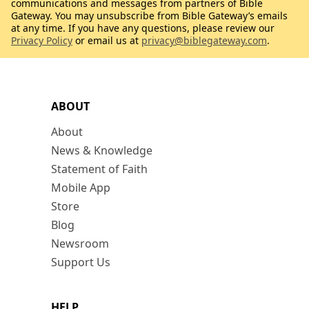
communications and messages from partners of Bible
Gateway. You may unsubscribe from Bible Gateway’s emails
at any time. If you have any questions, please review our
Privacy Policy
or email us at
privacy@biblegateway.com
.
ABOUT
About
News & Knowledge
Statement of Faith
Mobile App
Store
Blog
Newsroom
Support Us
HELP