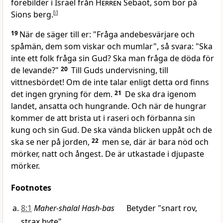
förebilder i Israel från
Herren
Sebaot, som bor på
Sions berg.
[
i
]
19
När de säger till er: "Fråga andebesvärjare och
spåmän, dem som viskar och mumlar", så svara: "Ska
inte ett folk fråga sin Gud? Ska man fråga de döda för
de levande?"
20
Till Guds undervisning, till
vittnesbördet! Om de inte talar enligt detta ord finns
det ingen gryning för dem.
21
De ska dra igenom
landet, ansatta och hungrande. Och när de hungrar
kommer de att brista ut i raseri och förbanna sin
kung och sin Gud. De ska vända blicken uppåt och de
ska se ner på jorden,
22
men se, där är bara nöd och
mörker, natt och ångest. De är utkastade i djupaste
mörker.
Footnotes
8:1
Maher-shalal Hash-bas
Betyder "snart rov,
strax byte".