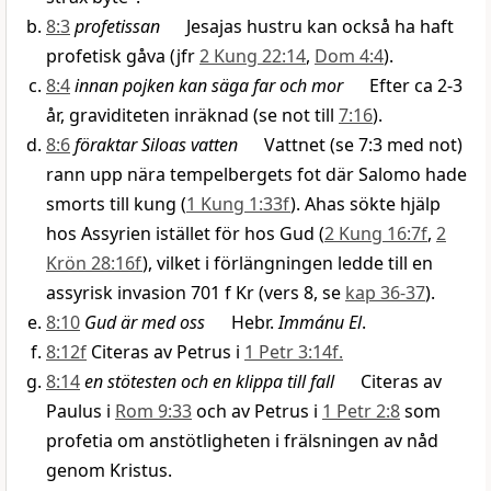
8:3
profetissan
Jesajas hustru kan också ha haft
profetisk gåva (jfr
2 Kung 22:14
,
Dom 4:4
).
8:4
innan pojken kan säga far och mor
Efter ca 2-3
år, graviditeten inräknad (se not till
7:16
).
8:6
föraktar Siloas vatten
Vattnet (se 7:3 med not)
rann upp nära tempelbergets fot där Salomo hade
smorts till kung (
1 Kung 1:33f
). Ahas sökte hjälp
hos Assyrien istället för hos Gud (
2 Kung 16:7f
,
2
Krön 28:16f
), vilket i förlängningen ledde till en
assyrisk invasion 701 f Kr (vers 8, se
kap 36-37
).
8:10
Gud är med oss
Hebr.
Immánu El
.
8:12f
Citeras av Petrus i
1 Petr 3:14f.
8:14
en stötesten och en klippa till fall
Citeras av
Paulus i
Rom 9:33
och av Petrus i
1 Petr 2:8
som
profetia om anstötligheten i frälsningen av nåd
genom Kristus.