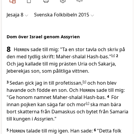
Jesaja 8
Svenska Folkbibeln 2015
Dom över Israel genom Assyrien
8
Herren
sade till mig: "Ta en stor tavla och skriv på
den med tydlig skrift: Maher-shalal Hash-bas."
[
a
]
2
Och jag kallade till mig prästen Uria och Sakarja,
Jeberekjas son, som pålitliga vittnen.
3
Sedan gick jag in till profetissan,
[
b
]
och hon blev
havande och födde en son. Och
Herren
sade till mig:
"Ge honom namnet Maher-shalal Hash-bas.
4
För
innan pojken kan säga far och mor
[
c
]
ska man bära
bort skatterna från Damaskus och bytet från Samaria
till kungen i Assyrien."
5
Herren
talade till mig igen. Han sade:
6
"Detta folk