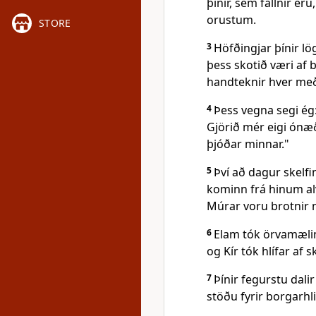
þínir, sem fallnir eru
orustum.
STORE
3
Höfðingjar þínir lö
þess skotið væri af b
handteknir hver með 
4
Þess vegna segi ég:
Gjörið mér eigi ónæ
þjóðar minnar."
5
Því að dagur skelf
kominn frá hinum alv
Múrar voru brotnir ni
6
Elam tók örvamæl
og Kír tók hlífar af 
7
Þínir fegurstu dali
stöðu fyrir borgarh