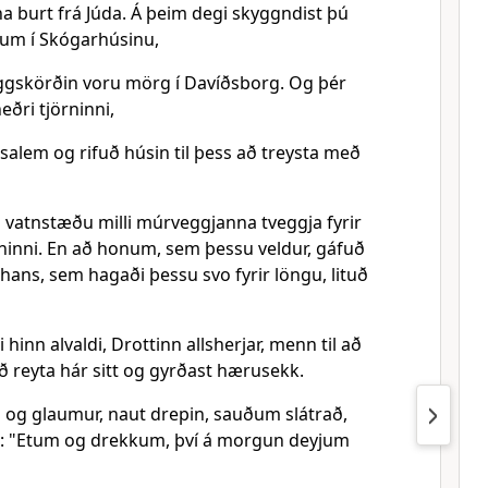
a burt frá Júda. Á þeim degi skyggndist þú
um í Skógarhúsinu,
ggskörðin voru mörg í Davíðsborg. Og þér
eðri tjörninni,
úsalem og rifuð húsin til þess að treysta með
l vatnstæðu milli múrveggjanna tveggja fyrir
rninni. En að honum, sem þessu veldur, gáfuð
l hans, sem hagaði þessu svo fyrir löngu, lituð
 hinn alvaldi, Drottinn allsherjar, menn til að
að reyta hár sitt og gyrðast hærusekk.
ði og glaumur, naut drepin, sauðum slátrað,
kið: "Etum og drekkum, því á morgun deyjum