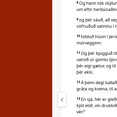
8
Og hann tók skýlun
um eftir herbúnaðin
9
og þér sáuð, að ve
söfnuðuð vatninu í n
10
tölduð húsin í Jer
múrvegginn.
11
Og þér bjugguð ti
vatnið úr gömlu tjö
þér eigi gætur, og ti
þér ekki.
12
Á þeim degi kallaði
gráta og kveina, til 
13
En sjá, hér er gle
kjöt etið, vín druk
vér!"