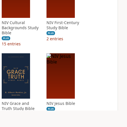
NIV Cultural
NIV First-Century
Backgrounds Study
Study Bible
Bible
PLUS
2
entries
PLUS
15
entries
NIV Grace and
NIV Jesus Bible
Truth Study Bible
PLUS
2
entries
PLUS
3
entries