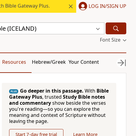
h Bible Gateway Plus.
LOG IN/SIGN UP
ble (ICELAND)
Font Size
Resources
Hebrew/Greek
Your Content
Go deeper in this passage.
With
Bible
PLUS
Gateway Plus
, trusted
Study Bible notes
and commentary
show beside the verses
you're reading—so you can explore the
meaning and context of Scripture without
leaving the page.
Start 7-day free trial
Learn More