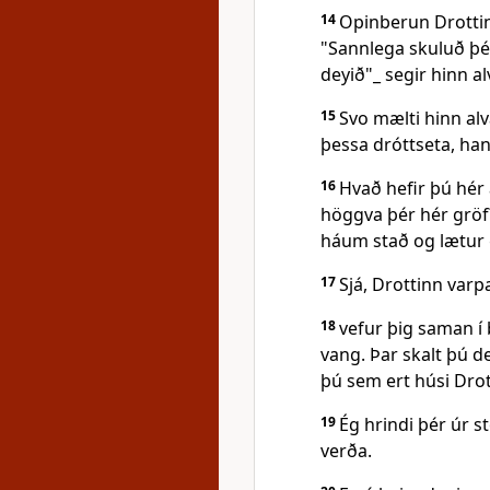
14
Opinberun Drottin
"Sannlega skuluð þér
deyið"_ segir hinn alv
15
Svo mælti hinn alva
þessa dróttseta, han
16
Hvað hefir þú hér 
höggva þér hér gröf
háum stað og lætur 
17
Sjá, Drottinn varp
18
vefur þig saman í
vang. Þar skalt þú d
þú sem ert húsi Drott
19
Ég hrindi þér úr s
verða.