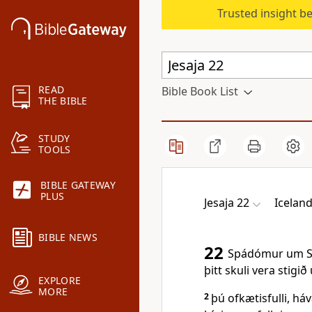
Trusted insight b
READ
Bible Book List
THE BIBLE
STUDY
TOOLS
BIBLE GATEWAY
PLUS
Jesaja 22
Iceland
BIBLE NEWS
22
Spádómur um Sjó
þitt skuli vera stigi
EXPLORE
MORE
2
þú ofkætisfulli, h