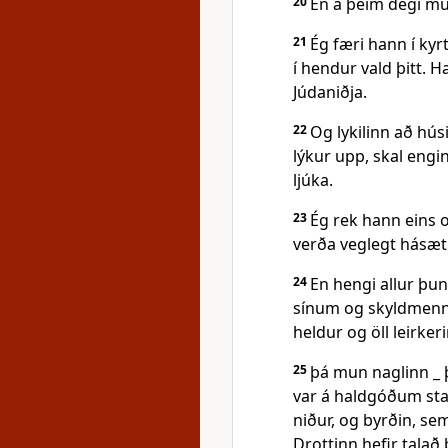
20
En á þeim degi mun
21
Ég færi hann í kyr
í hendur vald þitt. 
Júdaniðja.
22
Og lykilinn að hú
lýkur upp, skal engi
ljúka.
23
Ég rek hann eins 
verða veglegt hásæti
24
En hengi allur þu
sínum og skyldmennu
heldur og öll leirkeri
25
þá mun naglinn _ þ
var á haldgóðum stað
niður, og byrðin, se
Drottinn hefir talað 