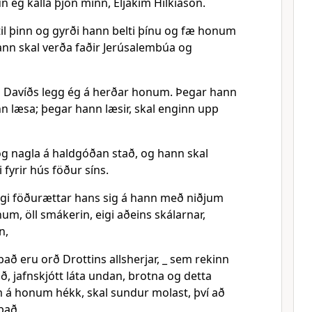
 ég kalla þjón minn, Eljakím Hilkíason.
til þinn og gyrði hann belti þínu og fæ honum
Hann skal verða faðir Jerúsalembúa og
si Davíðs legg ég á herðar honum. Þegar hann
nn læsa; þegar hann læsir, skal enginn upp
og nagla á haldgóðan stað, og hann skal
 fyrir hús föður síns.
ngi föðurættar hans sig á hann með niðjum
m, öll smákerin, eigi aðeins skálarnar,
n,
að eru orð Drottins allsherjar, _ sem rekinn
, jafnskjótt láta undan, brotna og detta
m á honum hékk, skal sundur molast, því að
það.