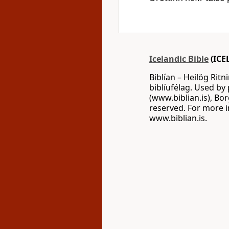
Icelandic Bible
(ICE
Biblían – Heilög Ritn
biblíufélag. Used by 
(www.biblian.is), Bor
reserved. For more in
www.biblian.is.