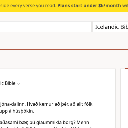
eside every verse you read.
Plans start under $6/month
wit
Icelandic Bi
ic Bible
na-dalinn. Hvað kemur að þér, að allt fólk
ð upp á húsþökin,
ávaðasami bær, þú glaummikla borg? Menn