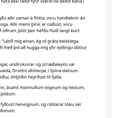
, hafa ekki fallið fyrir sverði né beðið bana í
gðu allir saman á flótta, voru handteknir án
oga. Allir menn þínir, er náðust, voru
öðrum, þótt þeir hefðu flúið langt burt.
 "Látið mig einan, ég vil gráta beisklega.
ði með því að hugga mig yfir eyðingu dóttur
ingar, undirokunar og úrræðaleysis var
alda, Drottni allsherjar, í Sjóna-dalnum.
ður, óhljóðin heyrðust til fjalla.
inn, ásamt mönnuðum vögnum og hestum,
skjöldum.
r fylltust hervögnum, og riddarar tóku sér
liðunum.