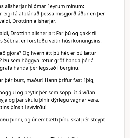
s allsherjar hljómar í eyrum mínum:
 eigi fá afplánað þessa misgjörð áður en þér
aldi, Drottinn allsherjar.
ldi, Drottinn allsherjar: Far þú og gakk til
s Sébna, er forstöðu veitir húsi konungsins:
að gjöra? Og hvern átt þú hér, er þú lætur
? Þú sem höggva lætur gröf handa þér á
grafa handa þér legstað í berginu.
ar þér burt, maður! Hann þrífur fast í þig,
 böggul og þeytir þér sem sopp út á víðan
eyja og þar skulu þínir dýrlegu vagnar vera,
ins þíns til svívirðu!
töðu þinni, og úr embætti þínu skal þér steypt