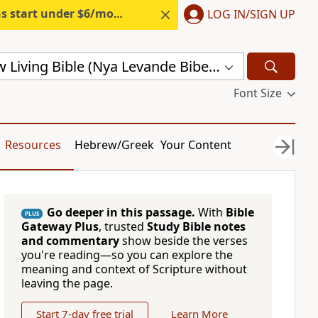
s start under $6/month.
Start free.
LOG IN/SIGN UP
Swedish New Living Bible (Nya Levande Bibeln) (SVL)
Font Size
Resources
Hebrew/Greek
Your Content
Go deeper in this passage.
With
Bible
PLUS
Gateway Plus
, trusted
Study Bible notes
and commentary
show beside the verses
you're reading—so you can explore the
meaning and context of Scripture without
leaving the page.
Start 7-day free trial
Learn More