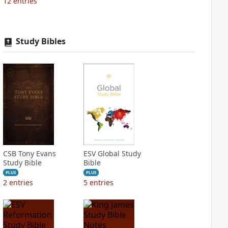
12
entries
Study Bibles
CSB Tony Evans
ESV Global Study
Study Bible
Bible
PLUS
PLUS
2
entries
5
entries