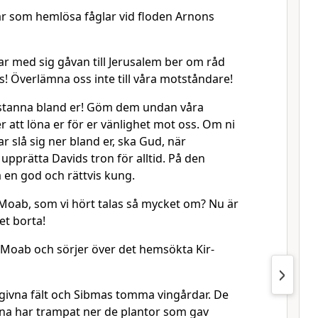
r som hemlösa fåglar vid floden Arnons
 med sig gåvan till Jerusalem ber om råd
s! Överlämna oss inte till våra motståndare!
a stanna bland er! Göm dem undan våra
att löna er för er vänlighet mot oss. Om ni
r slå sig ner bland er, ska Gud, när
 upprätta Davids tron för alltid. På den
 en god och rättvis kung.
a Moab, som vi hört talas så mycket om? Nu är
et borta!
i Moab och sörjer över det hemsökta Kir-
ivna fält och Sibmas tomma vingårdar. De
rna har trampat ner de plantor som gav