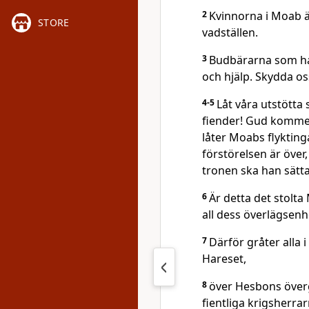
2
Kvinnorna i Moab ä
STORE
vadställen.
3
Budbärarna som har
och hjälp. Skydda os
4-5
Låt våra utstött
fiender! Gud kommer 
låter Moabs flyktinga
förstörelsen är över,
tronen ska han sätta
6
Är detta det stolt
all dess överlägsenh
7
Därför gråter alla 
Hareset,
8
över Hesbons överg
fientliga krigsherra