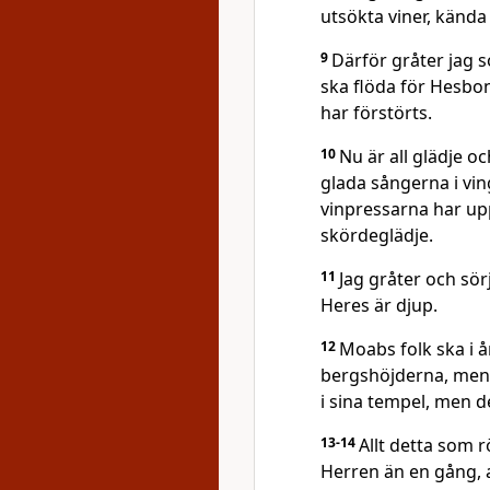
utsökta viner, kända 
9
Därför gråter jag 
ska flöda för Hesbo
har förstörts.
10
Nu är all glädje o
glada sångerna i vin
vinpressarna har upp
skördeglädje.
11
Jag gråter och sör
Heres är djup.
12
Moabs folk ska i å
bergshöjderna, men 
i sina tempel, men d
13-14
Allt detta som 
Herren än en gång, 