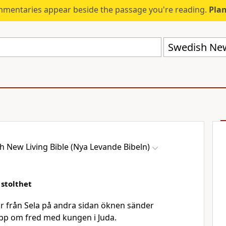
mmentaries appear beside the passage you're reading.
Plan
h New Living Bible (Nya Levande Bibeln)
 stolthet
r från Sela på andra sidan öknen sänder
pp om fred med kungen i Juda.