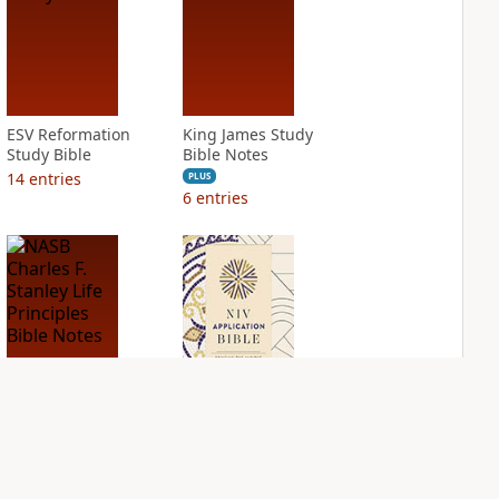
ESV Reformation
King James Study
Study Bible
Bible Notes
14
entries
PLUS
6
entries
NASB Charles F.
NIV Application
Stanley Life
Bible
Principles Bible
PLUS
Notes
5
entries