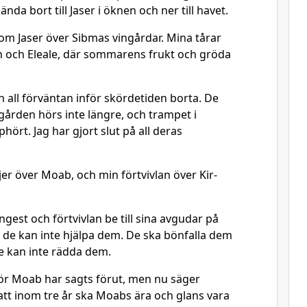
ända bort till Jaser i öknen och ner till havet.
som Jaser över Sibmas vingårdar. Mina tårar
n och Eleale, där sommarens frukt och gröda
ch all förväntan inför skördetiden borta. De
gården hörs inte längre, och trampet i
hört. Jag har gjort slut på all deras
jer över Moab, och min förtvivlan över Kir-
ngest och förtvivlan be till sina avgudar på
de kan inte hjälpa dem. De ska bönfalla dem
e kan inte rädda dem.
rör Moab har sagts förut, men nu säger
att inom tre år ska Moabs ära och glans vara