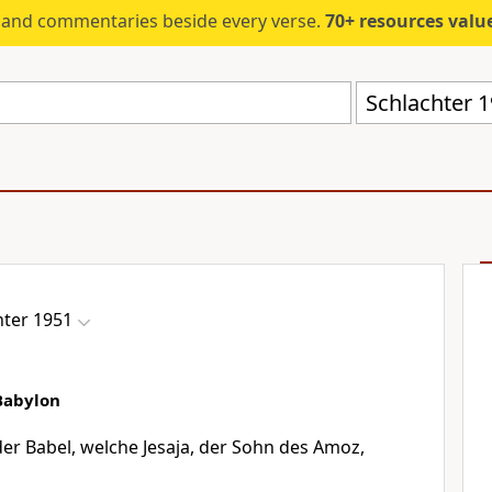
s and commentaries beside every verse.
70+ resources valued at $5,
Schlachter 
hter 1951
Babylon
r Babel, welche Jesaja, der Sohn des Amoz,