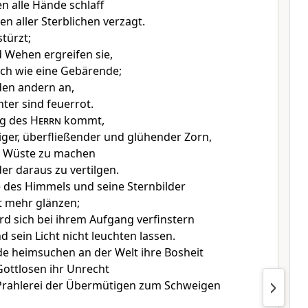
 alle Hände schlaff
en aller Sterblichen verzagt.
türzt;
 Wehen ergreifen sie,
ich wie eine Gebärende;
 den andern an,
hter sind feuerrot.
ag des
Herrn
kommt,
er, überfließender und glühender Zorn,
r Wüste zu machen
er daraus zu vertilgen.
ne des Himmels und seine Sternbilder
t mehr glänzen;
rd sich bei ihrem Aufgang verfinstern
 sein Licht nicht leuchten lassen.
e heimsuchen an der Welt ihre Bosheit
ottlosen ihr Unrecht
 Prahlerei der Übermütigen zum Schweigen