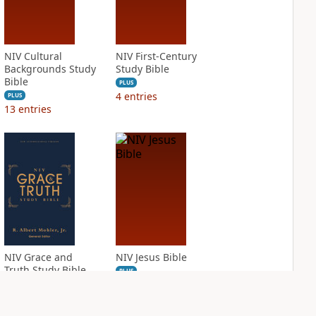
NIV Cultural
NIV First-Century
Backgrounds Study
Study Bible
Bible
PLUS
4
entries
PLUS
13
entries
NIV Grace and
NIV Jesus Bible
Truth Study Bible
PLUS
1
entry
PLUS
2
entries