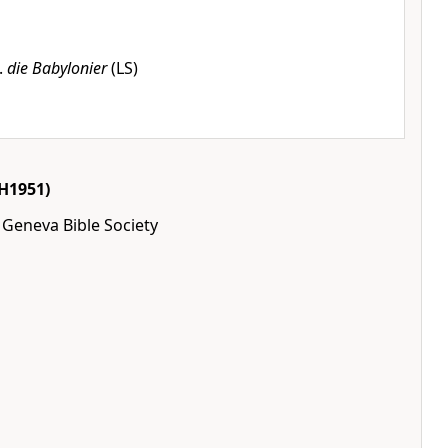
h.
die Babylonier
(LS)
H1951)
 Geneva Bible Society