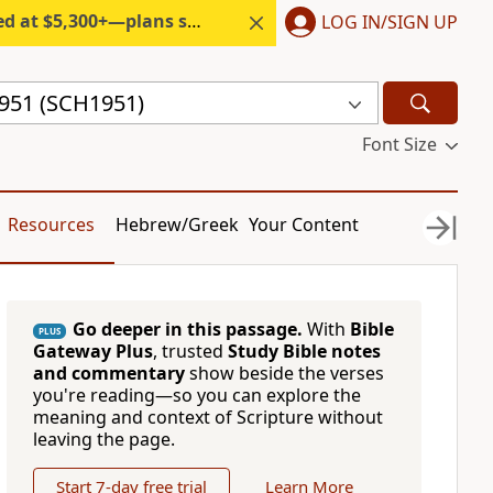
300+—plans start under $6/month.
LOG IN/SIGN UP
1951 (SCH1951)
Font Size
Resources
Hebrew/Greek
Your Content
Go deeper in this passage.
With
Bible
PLUS
Gateway Plus
, trusted
Study Bible notes
and commentary
show beside the verses
you're reading—so you can explore the
meaning and context of Scripture without
leaving the page.
Start 7-day free trial
Learn More