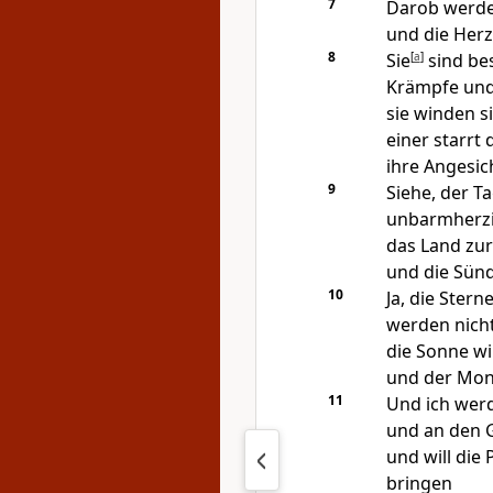
7
Darob werden
und die Herz
8
Sie
[
a
]
sind bes
Krämpfe und
sie winden s
einer starrt
ihre Angesic
9
Siehe, der T
unbarmherzig
das Land zu
und die Sünd
10
Ja, die Ster
werden nich
die Sonne wi
und der Mond
11
Und ich werd
und an den G
und will die
bringen