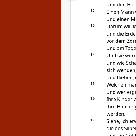
und den Hoc
12
Einen Mann w
und einen Me
13
Darum will i
und die Erde 
vor dem Zor
und am Tage 
14
Und sie werd
und wie Scha
sich wenden,
und fliehen, 
15
Welchen man 
und wer ergri
16
Ihre Kinder 
ihre Häuser 
werden.
17
Siehe, ich e
die des Silbe
und am Golde