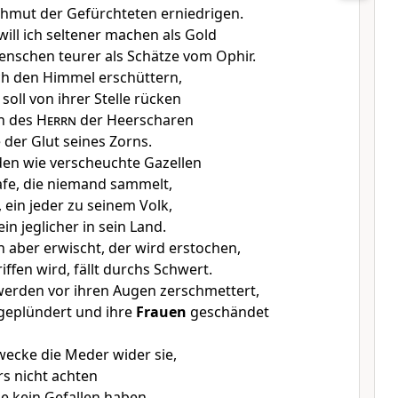
hmut der Gefürchteten erniedrigen.
ill ich seltener machen als Gold
nschen teurer als Schätze vom Ophir.
ch den Himmel erschüttern,
soll von ihrer Stelle rücken
n des
Herrn
der Heerscharen
der Glut seines Zorns.
en wie verscheuchte Gazellen
fe, die niemand sammelt,
 ein jeder zu seinem Volk,
ein jeglicher in sein Land.
aber erwischt, der wird erstochen,
ffen wird, fällt durchs Schwert.
werden vor ihren Augen zerschmettert,
geplündert und ihre
Frauen
geschändet
rwecke die Meder wider sie,
rs nicht achten
 kein Gefallen haben.