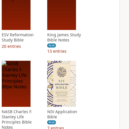
ESV Reformation
King James Study
Study Bible
Bible Notes
20
entries
PLUS
13
entries
NASB Charles F.
NIV Application
Stanley Life
Bible
Principles Bible
PLUS
Notes
7
entries