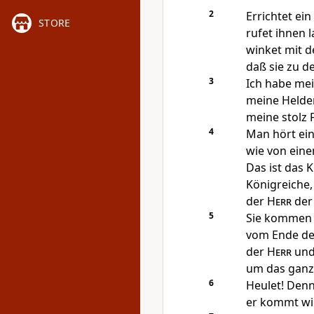
2
Errichtet ei
STORE
rufet ihnen l
winket mit d
daß sie zu d
3
Ich habe mein
meine Helde
meine stolz 
4
Man hört ei
wie von eine
Das ist das 
Königreiche,
der
Herr
der
5
Sie kommen 
vom Ende de
der
Herr
und
um das ganz
6
Heulet! Den
er kommt wi