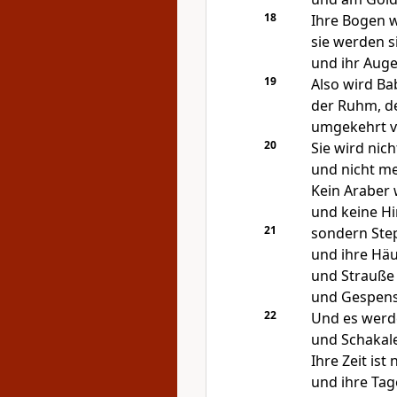
18
Ihre Bogen w
sie werden 
und ihr Auge
19
Also wird Bab
der Ruhm, de
umgekehrt v
20
Sie wird nic
und nicht me
Kein Araber 
und keine Hi
21
sondern Step
und ihre Häu
und Strauße
und Gespens
22
Und es werde
und Schakale
Ihre Zeit is
und ihre Tag