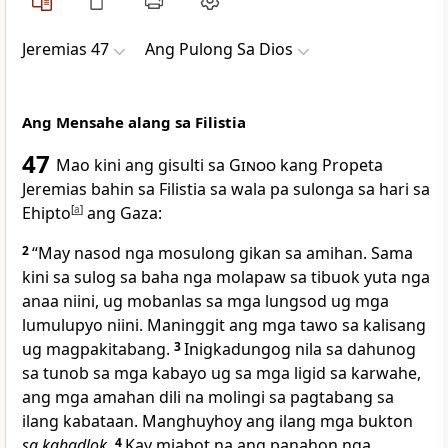
Jeremias 47
Ang Pulong Sa Dios
Ang Mensahe alang sa Filistia
47
Mao kini ang gisulti sa
Ginoo
kang Propeta
Jeremias bahin sa Filistia sa wala pa sulonga sa hari sa
Ehipto
[
a
]
ang Gaza:
2
“May nasod nga mosulong gikan sa amihan. Sama
kini sa sulog sa baha nga molapaw sa tibuok yuta nga
anaa niini, ug mobanlas sa mga lungsod ug mga
lumulupyo niini. Maninggit ang mga tawo sa kalisang
ug magpakitabang.
3
Inigkadungog nila sa dahunog
sa tunob sa mga kabayo ug sa mga ligid sa karwahe,
ang mga amahan dili na molingi sa pagtabang sa
ilang kabataan. Manghuyhoy ang ilang mga bukton
sa kahadlok
.
4
Kay miabot na ang panahon nga