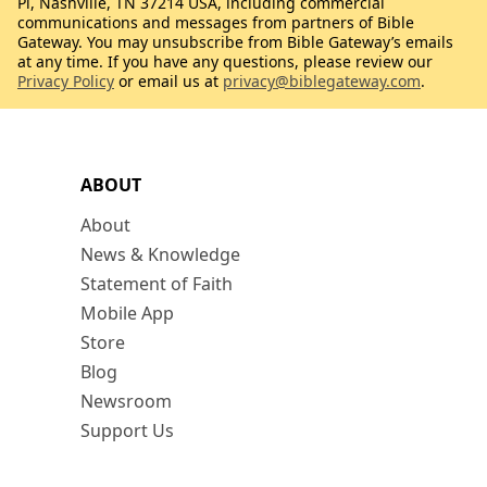
Pl, Nashville, TN 37214 USA, including commercial
communications and messages from partners of Bible
Gateway. You may unsubscribe from Bible Gateway’s emails
at any time. If you have any questions, please review our
Privacy Policy
or email us at
privacy@biblegateway.com
.
ABOUT
About
News & Knowledge
Statement of Faith
Mobile App
Store
Blog
Newsroom
Support Us