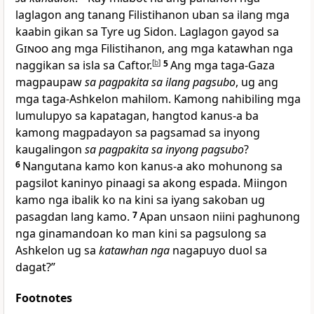
laglagon ang tanang Filistihanon uban sa ilang mga
kaabin gikan sa Tyre ug Sidon. Laglagon gayod sa
Ginoo
ang mga Filistihanon, ang mga katawhan nga
naggikan sa isla sa Caftor.
[
b
]
5
Ang mga taga-Gaza
magpaupaw
sa pagpakita sa ilang pagsubo
, ug ang
mga taga-Ashkelon mahilom. Kamong nahibiling mga
lumulupyo sa kapatagan, hangtod kanus-a ba
kamong magpadayon sa pagsamad sa inyong
kaugalingon
sa pagpakita sa inyong pagsubo
?
6
Nangutana kamo kon kanus-a ako mohunong sa
pagsilot kaninyo pinaagi sa akong espada. Miingon
kamo nga ibalik ko na kini sa iyang sakoban ug
pasagdan lang kamo.
7
Apan unsaon niini paghunong
nga ginamandoan ko man kini sa pagsulong sa
Ashkelon ug sa
katawhan nga
nagapuyo duol sa
dagat?”
Footnotes