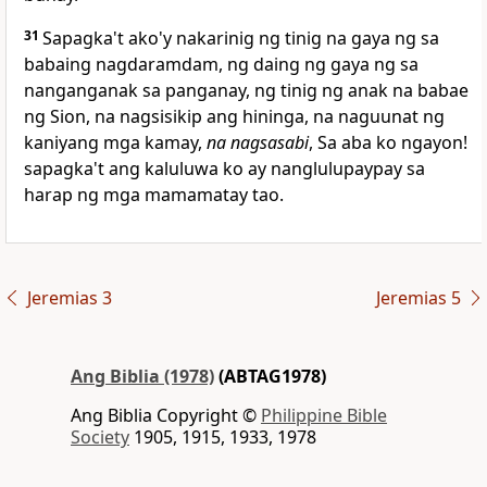
31
Sapagka't ako'y nakarinig ng tinig na gaya ng sa
babaing nagdaramdam, ng daing ng gaya ng sa
nanganganak sa panganay, ng tinig ng anak na babae
ng Sion, na nagsisikip ang hininga, na naguunat ng
kaniyang mga kamay,
na nagsasabi
, Sa aba ko ngayon!
sapagka't ang kaluluwa ko ay nanglulupaypay sa
harap ng mga mamamatay tao.
Jeremias 3
Jeremias 5
Ang Biblia (1978)
(ABTAG1978)
Ang Biblia Copyright ©
Philippine Bible
Society
1905, 1915, 1933, 1978