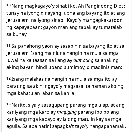
10
Nang magkagayo'y sinabi ko, Ah Panginoong Dios:
tunay na iyong dinayang lubha ang bayang ito at ang
Jerusalem, na iyong sinabi, Kayo'y mangagkakaroon
ng kapayapaan: gayon man ang tabak ay tumatalab
sa buhay.
11
Sa panahong yaon ay sasabihin sa bayang ito at sa
Jerusalem,
Isang mainit na hangin na mula sa mga
luwal na kaitaasan sa ilang ay
dumating
sa anak ng
aking bayan, hindi upang sumimoy, o maglinis man:
12
Isang malakas na hangin na mula sa mga ito ay
darating sa akin: ngayo'y magsasalita naman ako ng
mga kahatulan laban sa kanila.
13
Narito, siya'y sasagupang parang mga ulap, at ang
kaniyang mga karo ay
magiging
parang ipoipo ang
kaniyang mga kabayo ay lalong matulin kay sa mga
aguila. Sa aba natin! sapagka't tayo'y nangapahamak.