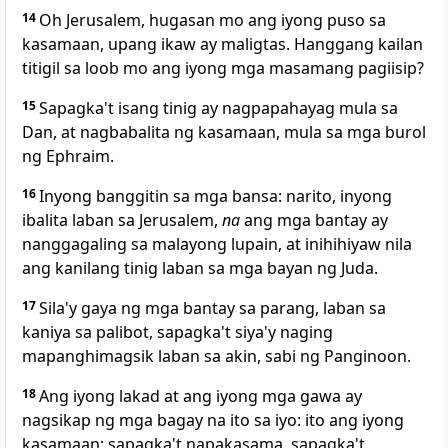
14
Oh Jerusalem, hugasan mo ang iyong puso sa
kasamaan, upang ikaw ay maligtas. Hanggang kailan
titigil sa loob mo ang iyong mga masamang pagiisip?
15
Sapagka't isang
tinig ay nagpapahayag
mula sa
Dan, at nagbabalita ng kasamaan, mula sa mga burol
ng Ephraim.
16
Inyong banggitin sa mga bansa: narito, inyong
ibalita laban sa Jerusalem,
na
ang mga bantay ay
nanggagaling sa malayong lupain, at inihihiyaw nila
ang kanilang tinig laban sa mga bayan ng Juda.
17
Sila'y gaya ng mga bantay
sa parang, laban sa
kaniya sa palibot, sapagka't siya'y naging
mapanghimagsik laban sa akin, sabi ng Panginoon.
18
Ang iyong lakad at ang iyong mga gawa ay
nagsikap ng mga bagay na ito
sa iyo: ito ang iyong
kasamaan; sapagka't napakasama, sapagka't