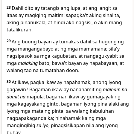
28
Dahil dito
ay tatangis ang lupa, at
ang langit sa
itaas ay magiging maitim: sapagka't aking sinalita,
aking pinanukala,
at hindi ako nagsisi, o akin mang
tatalikuran.
29
Ang buong bayan ay tumakas dahil sa hugong ng
mga mangangabayo at ng mga mamamana; sila'y
nagsipasok sa mga kagubatan, at nangagukyabit sa
mga
malaking
bato; bawa't bayan ay napabayaan, at
walang tao na tumatahan doon.
30
At ikaw, pagka ikaw ay napahamak, anong iyong
gagawin? Bagaman ikaw ay nananamit ng
mainam na
damit na
mapula;
bagaman ikaw ay gumagayak ng
mga kagayakang ginto,
bagaman iyong pinalalaki ang
iyong mga mata ng pinta, sa walang kabuluhan
nagpapakaganda ka;
hinahamak ka ng mga
mangingibig
sa iyo
, pinagsisikapan nila ang iyong
buhay.