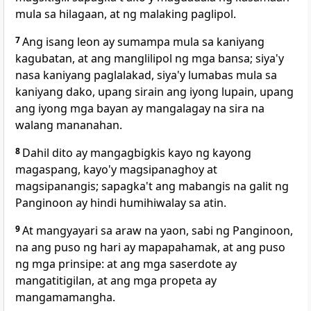
mula sa hilagaan, at ng malaking paglipol.
7
Ang isang leon ay
sumampa mula sa kaniyang
kagubatan, at ang manglilipol ng mga bansa; siya'y
nasa kaniyang paglalakad, siya'y lumabas mula sa
kaniyang dako, upang sirain ang iyong lupain, upang
ang iyong mga bayan ay mangalagay na sira na
walang mananahan.
8
Dahil dito ay mangagbigkis kayo ng kayong
magaspang, kayo'y magsipanaghoy at
magsipanangis; sapagka't ang mabangis na galit ng
Panginoon ay hindi humihiwalay sa atin.
9
At mangyayari sa araw na yaon, sabi ng Panginoon,
na ang puso ng hari ay mapapahamak, at ang puso
ng mga prinsipe: at ang mga saserdote ay
mangatitigilan, at ang mga propeta ay
mangamamangha.