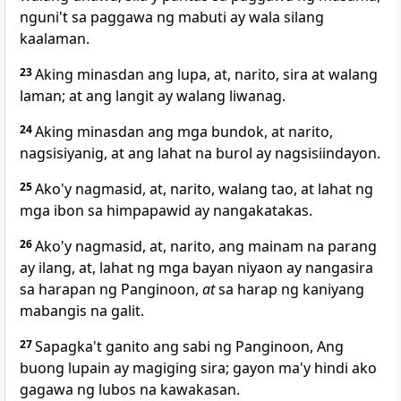
nguni't sa paggawa ng mabuti ay wala silang
kaalaman.
23
Aking minasdan ang lupa, at, narito,
sira at walang
laman; at ang langit ay
walang liwanag.
24
Aking minasdan ang mga bundok,
at narito,
nagsisiyanig, at ang lahat na burol ay nagsisiindayon.
25
Ako'y nagmasid, at, narito, walang tao, at
lahat ng
mga ibon sa himpapawid ay nangakatakas.
26
Ako'y nagmasid, at, narito, ang mainam na parang
ay ilang, at, lahat ng mga bayan niyaon ay nangasira
sa harapan ng Panginoon,
at
sa harap ng kaniyang
mabangis na galit.
27
Sapagka't ganito ang sabi ng Panginoon, Ang
buong lupain ay magiging sira;
gayon ma'y hindi ako
gagawa ng lubos na kawakasan.