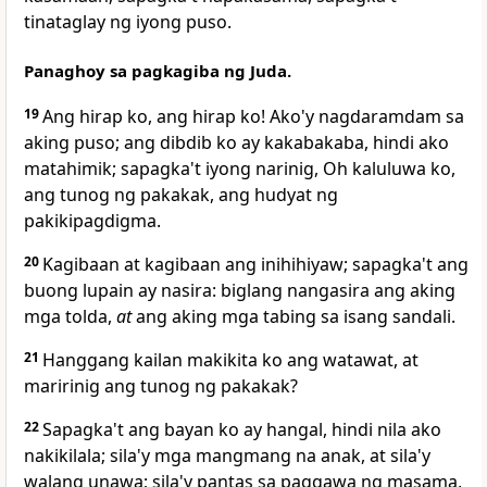
tinataglay ng iyong puso.
Panaghoy sa pagkagiba ng Juda.
19
Ang hirap ko, ang hirap
ko! Ako'y nagdaramdam sa
aking
puso; ang dibdib ko ay kakabakaba, hindi ako
matahimik; sapagka't iyong narinig, Oh kaluluwa ko,
ang tunog ng pakakak, ang hudyat ng
pakikipagdigma.
20
Kagibaan
at kagibaan ang inihihiyaw; sapagka't ang
buong lupain ay nasira: biglang
nangasira ang aking
mga tolda,
at
ang aking mga tabing sa isang sandali.
21
Hanggang kailan makikita ko ang watawat, at
maririnig ang tunog ng pakakak?
22
Sapagka't ang bayan ko ay hangal, hindi nila ako
nakikilala; sila'y mga mangmang na anak, at sila'y
walang unawa;
sila'y pantas sa paggawa ng masama,