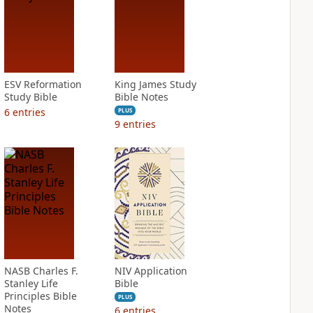
ESV Reformation
King James Study
Study Bible
Bible Notes
6
entries
PLUS
9
entries
NASB Charles F.
NIV Application
Stanley Life
Bible
Principles Bible
PLUS
Notes
6
entries