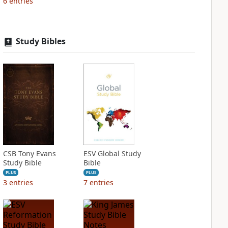
6
entries
Study Bibles
CSB Tony Evans
ESV Global Study
Study Bible
Bible
PLUS
PLUS
3
entries
7
entries