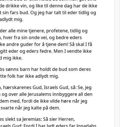
de drikke vin, og like til denne dag har de ikke
 sin fars bud. Og jeg har talt til eder tidlig og
 adlydt mig.
der alle mine tjenere, profetene, tidlig og
, hver fra sin onde vei, og bedre eders
kke andre guder for å tjene dem! Så skal I få
 gitt eder og eders fedre. Men I vendte ikke
d mig ikke.
abs sønns barn har holdt de bud som deres
te folk har ikke adlydt mig.
, hærskarenes Gud, Israels Gud, så: Se, jeg
 og over alle Jerusalems innbyggere all den
 dem med, fordi de ikke vilde høre når jeg
e svarte når jeg kalte på dem.
es slekt sa Jeremias: Så sier Herren,
aels Gud: Fordi I har lydt eders far Jonadabs