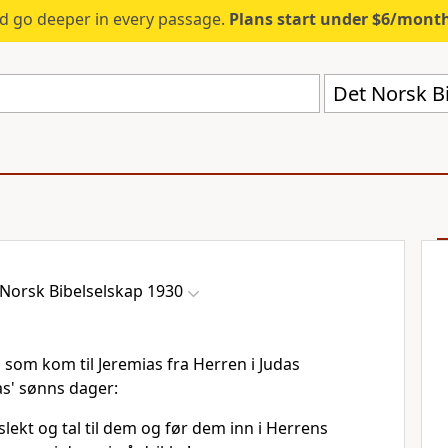
d go deeper in every passage.
Plans start under $6/mont
Det Norsk B
Norsk Bibelselskap 1930
 som kom til Jeremias fra Herren i Judas
as' sønns dager:
 slekt og tal til dem og før dem inn i Herrens