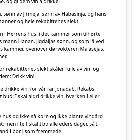
e, og gi dem vin å drikke!
a, sønn av Jirmeja, sønn av Habasinja, og hans
sønner og hele rekabittenes slekt,
nn i Herrens hus, i det kammer som tilhørte
s mann Hanan, Jigdaljas sønn, og som lå ved
s kammer, ovenover dørvokteren Ma'asejas,
er.
r rekabittenes slekt skåler fulle av vin, og
 dem: Drikk vin!
ke drikke vin; for vår far Jonadab, Rekabs
 bud: I skal aldri drikke vin, hverken I eller
e hus og ikke så korn og ikke plante vingård
; men i telt skal I bo alle eders dager, så I
 land I bor i som fremmede.