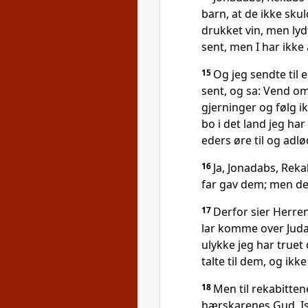
barn, at de ikke skul
drukket vin, men lydt
sent, men I har ikke
15
Og jeg sendte til e
sent, og sa: Vend om
gjerninger og følg i
bo i det land jeg har
eders øre til og adlø
16
Ja, Jonadabs, Rek
far gav dem; men det
17
Derfor sier Herren
lar komme over Juda
ulykke jeg har truet
talte til dem, og ikk
18
Men til rekabitten
hærskarenes Gud, Isr