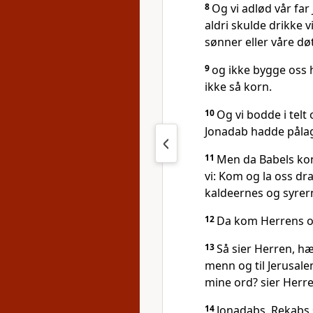
8
Og vi adlød vår far
aldri skulde drikke v
sønner eller våre dø
9
og ikke bygge oss h
ikke så korn.
10
Og vi bodde i telt
Jonadab hadde pålag
11
Men da Babels ko
vi: Kom og la oss dra
kaldeernes og syrern
12
Da kom Herrens ord
13
Så sier Herren, hæ
menn og til Jerusalem
mine ord? sier Herre
14
Jonadabs, Rekabs 