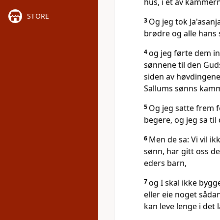
hus, i et av kammern
STORE
3
Og jeg tok Ja'asanj
brødre og alle hans 
4
og jeg førte dem i
sønnene til den Gud
siden av høvdingene
Sallums sønns kamm
5
Og jeg satte frem fo
begere, og jeg sa til
6
Men de sa: Vi vil ik
sønn, har gitt oss det
eders barn,
7
og I skal ikke bygg
eller eie noget sådant
kan leve lenge i det