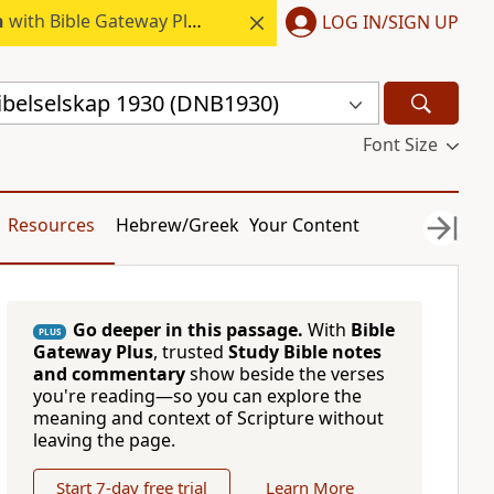
h
with Bible Gateway Plus.
LOG IN/SIGN UP
ibelselskap 1930 (DNB1930)
Font Size
Resources
Hebrew/Greek
Your Content
Go deeper in this passage.
With
Bible
PLUS
Gateway Plus
, trusted
Study Bible notes
and commentary
show beside the verses
you're reading—so you can explore the
meaning and context of Scripture without
leaving the page.
Start 7-day free trial
Learn More