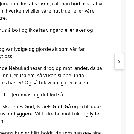
 Jonadab, Rekabs sønn, i alt han bød oss - at vi
in, hverken vi eller våre hustruer eller våre
tre,
us å bo i og ikke ha vingård eller aker og
 og var lydige og gjorde alt som vår far
t oss.
nge Nebukadnesar drog op mot landet, da sa
 inn i Jerusalem, så vi kan slippe unda
es hærer! Og så tok vi bolig i Jerusalem.
 til Jeremias, og det lød så:
rskarenes Gud, Israels Gud: Gå og si til Judas
s innbyggere: Vil I ikke ta imot tukt og lyde
n.
sønns bud er blitt holdt, de som han gav sine