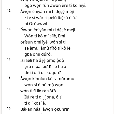
ògo wọn fún àwọn ère tí kò níyì.
12
Àwọn ènìyàn mi ti dẹ́ṣẹ̀ méjì
kí ẹ sì wárìrì pẹ̀lú ìbẹ̀rù ńlá,”
ni
Olúwa
wí.
13
“Àwọn ènìyàn mi ti dẹ́ṣẹ̀ méjì
Wọ́n ti kọ̀ mí sílẹ̀, Èmi
orísun omi ìyè, wọ́n sì ti
ṣe àmù, àmù fífọ́ tí kò lè
gba omi dúró.
14
Israẹli ha á jẹ́ ọmọ ọ̀dọ̀
ẹrú nípa ìbí? Kí ló ha a
dé tí ó fi di ìkógun?
15
Àwọn kìnnìún ké ramúramù
wọ́n sì ń bú mọ́ wọn
wọ́n ti fi ilẹ̀ rẹ̀ ṣòfò
Ìlú rẹ̀ ti di jíjóná, ó sì
ti di ìkọ̀sílẹ̀.
16
Bákan náà, àwọn ọkùnrin