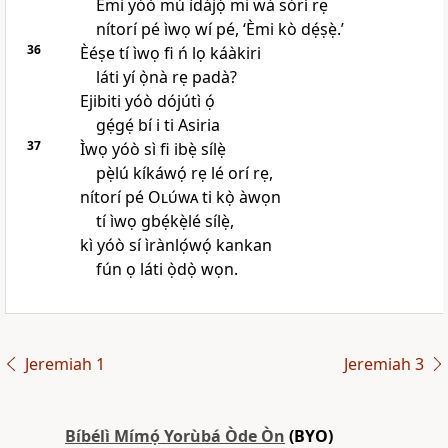
Èmi yóò mú ìdájọ́ mi wá sórí rẹ
nítorí pé ìwọ wí pé, ‘Èmi kò dẹ́ṣẹ̀.’
36
Èéṣe tí ìwọ fi ń lọ káàkiri
láti yí ọ̀nà rẹ padà?
Ejibiti yóò dójútì ọ́
gẹ́gẹ́ bí i ti Asiria
37
Ìwọ yóò sì fi ibẹ̀ sílẹ̀
pẹ̀lú kíkáwọ́ rẹ lé orí rẹ,
nítorí pé
Olúwa
ti kọ̀ àwọn
tí ìwọ gbẹ́kẹ̀lé sílẹ̀,
kì yóò sí ìrànlọ́wọ́ kankan
fún ọ láti ọ̀dọ̀ wọn.
Jeremiah 1
Jeremiah 3
Bíbélì Mímọ́ Yorùbá Òde Òn
(BYO)