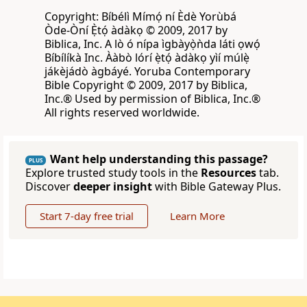
Copyright: Bíbélì Mímọ́ ní Èdè Yorùbá
Òde-Òní Ẹ̀tọ́ àdàkọ © 2009, 2017 by
Biblica, Inc. A lò ó nípa ìgbàyọ̀ǹda láti ọwọ́
Bíbílíkà Inc. Ààbò lórí ẹ̀tọ́ àdàkọ yìí múlẹ̀
jákèjádò àgbáyé. Yoruba Contemporary
Bible Copyright © 2009, 2017 by Biblica,
Inc.® Used by permission of Biblica, Inc.®
All rights reserved worldwide.
Want help understanding this passage?
PLUS
Explore trusted study tools in the
Resources
tab.
Discover
deeper insight
with Bible Gateway Plus.
Start 7-day free trial
Learn More