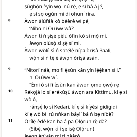
ṣùgbọ́n ẹ̀yin wọ inú rẹ̀, ẹ sì bà á jẹ́,
ẹ sì sọ ogún mi di ohun ìríra.
8
Àwọn àlùfáà kò béèrè wí pé,
‘Níbo ni
Olúwa
wà?’
Àwọn tí ń ṣiṣẹ́ pẹ̀lú òfin kò si mọ̀ mí,
àwọn olùṣọ́ sì ṣẹ̀ sí mi.
Àwọn wòlíì sì ń sọtẹ́lẹ̀ nípa òrìṣà Baali,
wọ́n sì ń tẹ̀lé àwọn òrìṣà asán.
9
“Nítorí náà, mo fi ẹ̀sùn kàn yín lẹ́ẹ̀kan sí i,”
ni
Olúwa
wí.
“Èmi ó sì fi ẹ̀sùn kan àwọn ọmọ ọwọ́ rẹ
10
Rékọjá lọ sí erékùṣù àwọn ara Kittimu, kí ẹ sì
wò ó,
ránṣẹ́ lọ sí Kedari, kí ẹ sì kíyèsi gidigidi
kí ẹ wò bí irú nǹkan báyìí bá ń bẹ níbẹ̀?
11
Orílẹ̀-èdè kan ha á pa Ọlọ́run rẹ̀ dà?
(Síbẹ̀, wọ́n kì í ṣe iṣẹ́ Ọlọ́run)
àwọn ènìyàn mi ti pààrọ̀