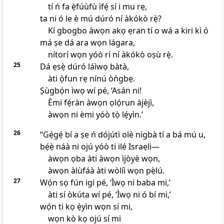
tí ń fa ẹ̀fúùfù ìfẹ́ sí i mu rẹ,
ta ni ó le è mú dúró ní àkókò rẹ̀?
Kí gbogbo àwọn akọ ẹran tí o wá a kiri kì ó
má ṣe dá ara wọn lágara,
nítorí wọn yóò rí ní àkókò oṣù rẹ̀.
25
Dá ẹsẹ̀ dúró láìwọ bàtà,
àti ọ̀fun rẹ nínú òǹgbẹ.
Ṣùgbọ́n ìwọ wí pé, ‘Asán ni!
Èmi fẹ́ràn àwọn ọlọ́run àjèjì,
àwọn ni èmi yóò tọ̀ lẹ́yìn.’
26
“Gẹ́gẹ́ bí a ṣe ń dójútì olè nígbà tí a bá mú u,
bẹ́ẹ̀ náà ni ojú yóò ti ilé Israẹli—
àwọn ọba àti àwọn ìjòyè wọn,
àwọn àlùfáà àti wòlíì wọn pẹ̀lú.
27
Wọ́n sọ fún igi pé, ‘Ìwọ ni baba mi,’
àti sí òkúta wí pé, ‘Ìwọ ni ó bí mi,’
wọ́n ti kọ ẹ̀yìn wọn sí mi,
wọn kò kọ ojú sí mi