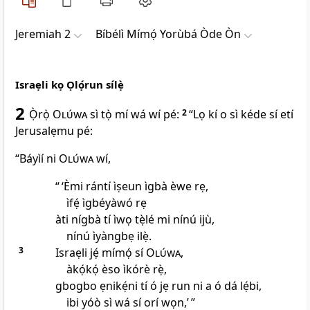
Jeremiah 2
Bíbélì Mímọ́ Yorùbá Òde Òn
Israẹli kọ Ọlọ́run sílẹ̀
2
Ọ̀rọ̀
Olúwa
sì tọ̀ mí wá wí pé:
2
“Lọ kí o sì kéde sí etí
Jerusalẹmu pé:
“Báyìí ni
Olúwa
wí,
“ ‘Èmi rántí ìṣeun ìgbà èwe rẹ,
ìfẹ́ ìgbéyàwó rẹ
àti nígbà tí ìwọ tẹ̀lé mi nínú ijù,
nínú ìyàngbẹ ilẹ̀.
3
Israẹli jẹ́ mímọ́ sí
Olúwa
,
àkọ́kọ́ èso ìkórè rẹ̀,
gbogbo ẹnikẹ́ni tí ó jẹ run ni a ó dá lẹ́bi,
ibi yóò sì wá sí orí wọn,’ ”