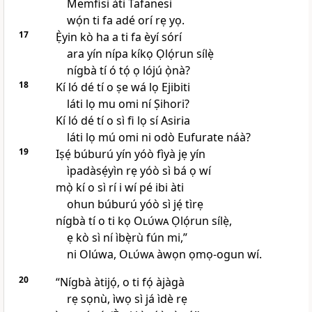
Memfisi àti Tafanesi
wọ́n ti fa adé orí rẹ yọ.
17
Ẹ̀yin kò ha a ti fa èyí sórí
ara yín nípa kíkọ Ọlọ́run sílẹ̀
nígbà tí ó tọ́ ọ lójú ọ̀nà?
18
Kí ló dé tí o ṣe wá lọ Ejibiti
láti lọ mu omi ní Ṣihori?
Kí ló dé tí o sì fi lọ sí Asiria
láti lọ mú omi ni odò Eufurate náà?
19
Iṣẹ́ búburú yín yóò fìyà jẹ yín
ìpadàsẹ́yìn rẹ yóò sì bá ọ wí
mọ̀ kí o sì rí i wí pé ibi àti
ohun búburú yóò sì jẹ́ tìrẹ
nígbà tí o ti kọ
Olúwa
Ọlọ́run sílẹ̀,
ẹ kò sì ní ìbẹ̀rù fún mi,”
ni Olúwa,
Olúwa
àwọn ọmọ-ogun wí.
20
“Nígbà àtijọ́, o ti fọ́ àjàgà
rẹ sọnù, ìwọ sì já ìdè rẹ