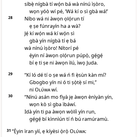
síbẹ̀ nígbà tí wọ́n bá wà nínú ìṣòro,
wọn yóò wí pé, ‘Wá kí o sì gbà wá!’
28
Níbo wá ni àwọn ọlọ́run tí
ẹ ṣe fúnrayín ha a wà?
Jẹ́ kí wọ́n wá kí wọ́n sì
gbà yín nígbà tí ẹ bá
wà nínú ìṣòro! Nítorí pé
ẹ̀yin ní àwọn ọlọ́run púpọ̀, gẹ́gẹ́
bí ẹ ti ṣe ni àwọn ìlú, ìwọ Juda.
29
“Kí ló dé tí o ṣe wá ń fi ẹ̀sùn kàn mí?
Gbogbo yín ni ó ti ṣọ̀tẹ̀ sí mi,”
ni
Olúwa
wí.
30
“Nínú asán mo fìyà jẹ àwọn ènìyàn yín,
wọn kò sì gba ìbáwí.
Idà yín ti pa àwọn wòlíì yín run,
gẹ́gẹ́ bí kìnnìún tí ń bú ramúramù.
31
“Ẹ̀yin ìran yìí, ẹ kíyèsi ọ̀rọ̀
Olúwa
: