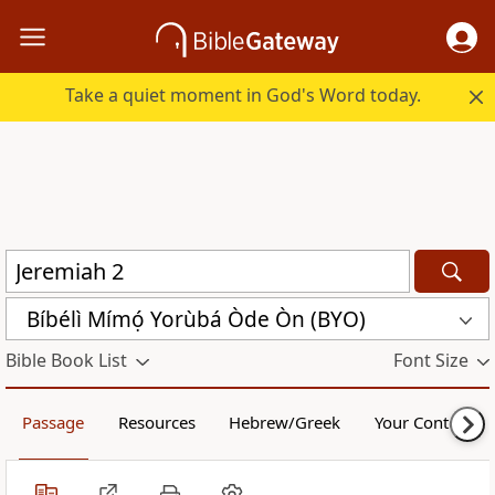
Take a quiet moment in God's Word today.
Bíbélì Mímọ́ Yorùbá Òde Òn (BYO)
Bible Book List
Font Size
Passage
Resources
Hebrew/Greek
Your Content