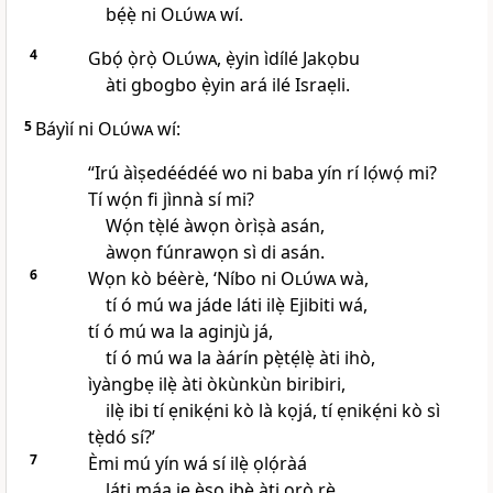
bẹ́ẹ̀ ni
Olúwa
wí.
4
Gbọ́ ọ̀rọ̀
Olúwa
, ẹ̀yin ìdílé Jakọbu
àti gbogbo ẹ̀yin ará ilé Israẹli.
5
Báyìí ni
Olúwa
wí:
“Irú àìṣedéédéé wo ni baba yín rí lọ́wọ́ mi?
Tí wọ́n fi jìnnà sí mi?
Wọ́n tẹ̀lé àwọn òrìṣà asán,
àwọn fúnrawọn sì di asán.
6
Wọn kò béèrè, ‘Níbo ni
Olúwa
wà,
tí ó mú wa jáde láti ilẹ̀ Ejibiti wá,
tí ó mú wa la aginjù já,
tí ó mú wa la àárín pẹ̀tẹ́lẹ̀ àti ihò,
ìyàngbẹ ilẹ̀ àti òkùnkùn biribiri,
ilẹ̀ ibi tí ẹnikẹ́ni kò là kọjá, tí ẹnikẹ́ni kò sì
tẹ̀dó sí?’
7
Èmi mú yín wá sí ilẹ̀ ọlọ́ràá
láti máa jẹ èso ibẹ̀ àti ọrọ̀ rẹ̀,