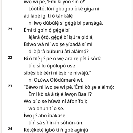
ìwọ wí pé, ‘Èmi kì yóò sìn ọ́!’
Lóòtítọ́, lórí gbogbo òkè gíga ni
àti lábẹ́ igi tí ó tànkálẹ̀
ni ìwọ dùbúlẹ̀ sí gẹ́gẹ́ bí panṣágà.
21
Èmi ti gbìn ọ́ gẹ́gẹ́ bí
àjàrà ọ̀tọ̀, gẹ́gẹ́ bí ìṣúra ọlọ́lá,
Báwo wá ni ìwọ ṣe yípadà sí mi
di àjàrà búburú àti aláìmọ́?
22
Bí ó tilẹ̀ jẹ́ pé o wẹ ara rẹ pẹ̀lú sódà
tí o sì lo ọ̀pọ̀lọpọ̀ ọṣẹ
síbẹ̀síbẹ̀ èérí ni ẹ̀ṣẹ̀ rẹ níwájú,”
ni
Olúwa
Olódùmarè wí.
23
“Báwo ni ìwọ ṣe wí pé, ‘Èmi kò ṣe aláìmọ́;
Èmi kò sá à tẹ̀lé àwọn Baali’?
Wo bí o ṣe hùwà ní àfonífojì;
wo ohun tí o ṣe.
Ìwọ jẹ́ abo ìbákasẹ
tí ń sá síhìn-ín sọ́hùn-ún.
24
Kẹ́tẹ́kẹ́tẹ́ igbó tí ń gbé aginjù