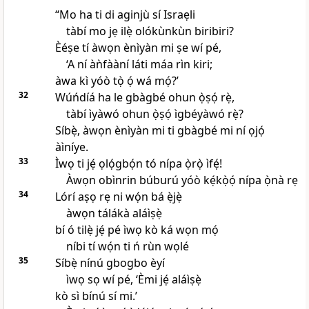
“Mo ha ti di aginjù sí Israẹli
tàbí mo jẹ ilẹ̀ olókùnkùn biribiri?
Èéṣe tí àwọn ènìyàn mi ṣe wí pé,
‘A ní àǹfààní láti máa rìn kiri;
àwa kì yóò tọ̀ ọ́ wá mọ́?’
32
Wúńdíá ha le gbàgbé ohun ọ̀ṣọ́ rẹ̀,
tàbí ìyàwó ohun ọ̀ṣọ́ ìgbéyàwó rẹ̀?
Síbẹ̀, àwọn ènìyàn mi ti gbàgbé mi ní ọjọ́
àìníye.
33
Ìwọ ti jẹ́ ọlọ́gbọ́n tó nípa ọ̀rọ̀ ìfẹ́!
Àwọn obìnrin búburú yóò kẹ́kọ̀ọ́ nípa ọ̀nà rẹ
34
Lórí aṣọ rẹ ni wọ́n bá ẹ̀jẹ̀
àwọn tálákà aláìṣẹ̀
bí ó tilẹ̀ jẹ́ pé ìwọ kò ká wọn mọ́
níbi tí wọ́n ti ń rùn wọlé
35
Síbẹ̀ nínú gbogbo èyí
ìwọ sọ wí pé, ‘Èmi jẹ́ aláìṣẹ̀
kò sì bínú sí mi.’