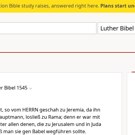
ion Bible study raises, answered right here.
Plans start u
Luther Bibe
r Bibel 1545
rt, so vom HERRN geschah zu Jeremia, da ihn
uptmann, losließ zu Rama; denn er war mit
er allen denen, die zu Jerusalem und in Juda
 man sie gen Babel wegführen sollte.