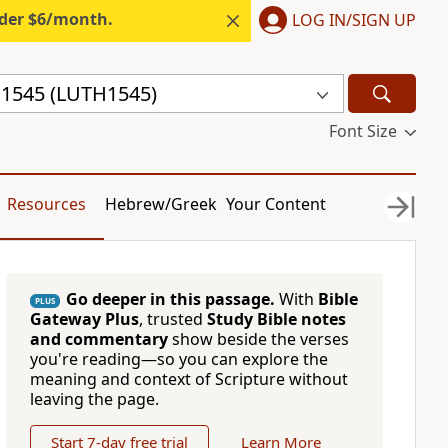
nder $6/month.
LOG IN/SIGN UP
l 1545 (LUTH1545)
Font Size
Resources
Hebrew/Greek
Your Content
Go deeper in this passage.
With
Bible
PLUS
Gateway Plus
, trusted
Study Bible notes
and commentary
show beside the verses
you're reading—so you can explore the
meaning and context of Scripture without
leaving the page.
Start 7-day free trial
Learn More