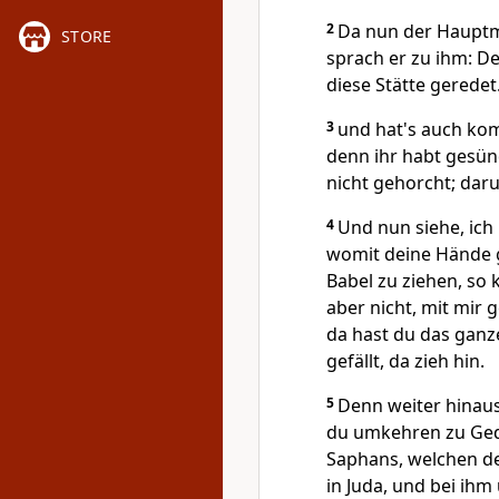
2
Da nun der Hauptma
STORE
sprach er zu ihm: De
diese Stätte geredet
3
und hat's auch kom
denn ihr habt gesü
nicht gehorcht; dar
4
Und nun siehe, ich
womit deine Hände g
Babel zu ziehen, so 
aber nicht, mit mir 
da hast du das ganze
gefällt, da zieh hin.
5
Denn weiter hinau
du umkehren zu Ged
Saphans, welchen de
in Juda, und bei ihm