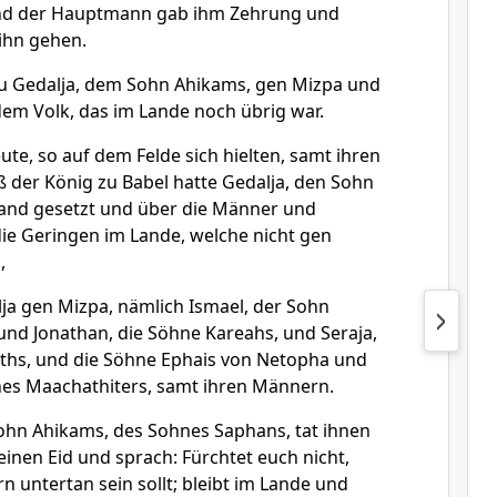
 Und der Hauptmann gab ihm Zehrung und
ihn gehen.
zu Gedalja, dem Sohn Ahikams, gen Mizpa und
dem Volk, das im Lande noch übrig war.
te, so auf dem Felde sich hielten, samt ihren
ß der König zu Babel hatte Gedalja, den Sohn
and gesetzt und über die Männer und
die Geringen im Lande, welche nicht gen
,
ja gen Mizpa, nämlich Ismael, der Sohn
und Jonathan, die Söhne Kareahs, und Seraja,
hs, und die Söhne Ephais von Netopha und
ines Maachathiters, samt ihren Männern.
ohn Ahikams, des Sohnes Saphans, tat ihnen
inen Eid und sprach: Fürchtet euch nicht,
n untertan sein sollt; bleibt im Lande und