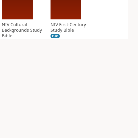
NIV Cultural
NIV First-Century
Backgrounds Study
Study Bible
Bible
PLUS
3
entries
PLUS
4
entries
NIV Grace and
NIV Jesus Bible
Truth Study Bible
PLUS
2
entries
PLUS
3
entries