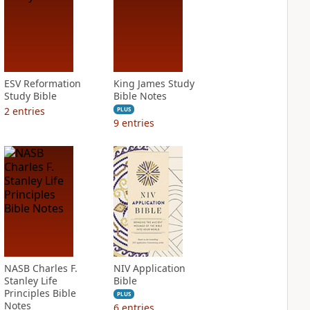
ESV Reformation
King James Study
Study Bible
Bible Notes
2
entries
PLUS
9
entries
NASB Charles F.
NIV Application
Stanley Life
Bible
Principles Bible
PLUS
Notes
6
entries