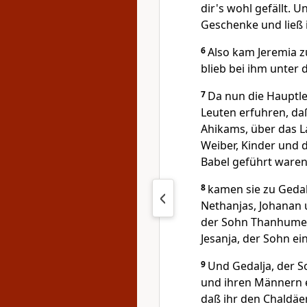
dir's wohl gefällt.
Geschenke und ließ 
6
Also kam Jeremia 
blieb bei ihm unter 
7
Da nun die Hauptleu
Leuten erfuhren, da
Ahikams, über das L
Weiber, Kinder und 
Babel geführt waren
8
kamen sie zu Gedal
Nethanjas, Johanan 
der Sohn Thanhumet
Jesanja, der Sohn e
9
Und Gedalja, der S
und ihren Männern e
daß ihr den Chaldäer