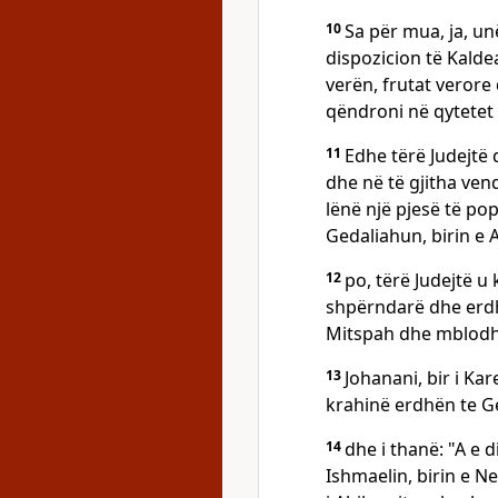
10
Sa për mua, ja, u
dispozicion të Kaldea
verën, frutat verore
qëndroni në qytetet 
11
Edhe tërë Judejtë
dhe në të gjitha ven
lënë një pjesë të po
Gedaliahun, birin e A
12
po, tërë Judejtë u
shpërndarë dhe erdh
Mitspah dhe mblodhë
13
Johanani, bir i Ka
krahinë erdhën te G
14
dhe i thanë: "A e d
Ishmaelin, birin e Ne