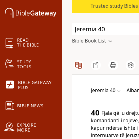
Trusted study Bible
READ
Bible Book List
THE BIBLE
STUDY
TOOLS
BIBLE GATEWAY
PLUS
Jeremia 40
Alban
BIBLE NEWS
40
Fjala që iu dre
komandanti i rojeve,
EXPLORE
kapur ndërsa ishte i 
MORE
internuarve të Jeruz