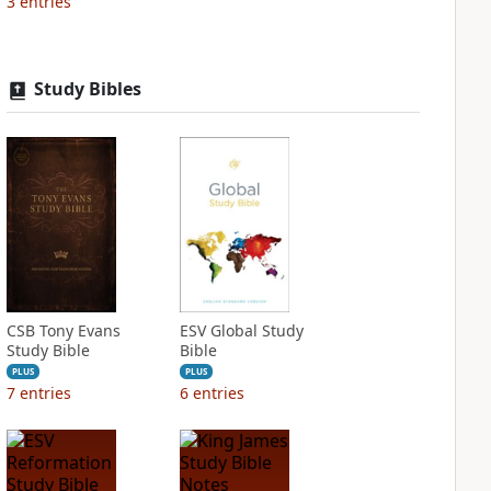
3
entries
Study Bibles
CSB Tony Evans
ESV Global Study
Study Bible
Bible
PLUS
PLUS
7
entries
6
entries