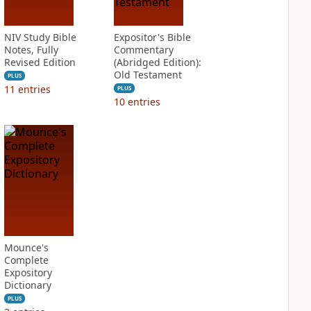
NIV Study Bible
Expositor's Bible
Notes, Fully
Commentary
Revised Edition
(Abridged Edition):
Old Testament
PLUS
11
entries
PLUS
10
entries
Mounce's
Complete
Expository
Dictionary
PLUS