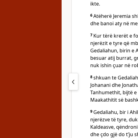
ikte.
6
Atëherë Jeremia shk
dhe banoi aty në mes
7
Kur tërë krerët e 
njerëzit e tyre që mb
Gedaliahun, birin e A
besuar atij burrat, g
nuk ishin çuar në rob
8
shkuan te Gedaliahu
Johanani dhe Jonathan
Tanhumethit, bijtë e 
Maakathitit së bashk
9
Gedaliahu, bir i Ahi
njerëzve të tyre, duk
Kaldeasve, qëndroni 
dhe çdo gjë do t’ju 