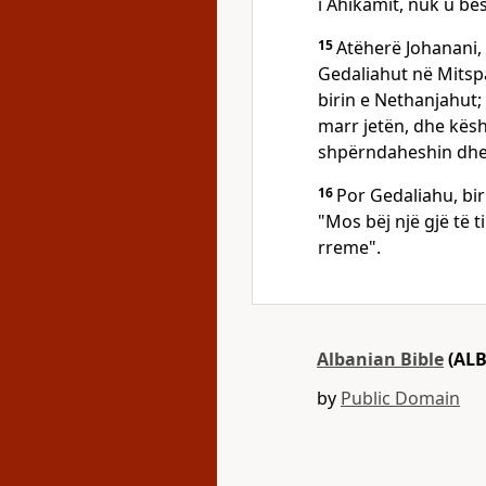
i Ahikamit, nuk u bes
15
Atëherë Johanani, 
Gedaliahut në Mitspa
birin e Nethanjahut;
marr jetën, dhe kësh
shpërndaheshin dhe 
16
Por Gedaliahu, bir 
"Mos bëj një gjë të t
rreme".
Albanian Bible
(ALB
by
Public Domain