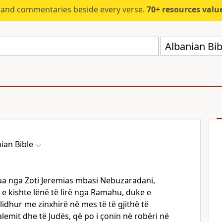
s and commentaries beside every verse.
70+ resources valued at $5,
Albanian Bib
ian Bible
jtua nga Zoti Jeremias mbasi Nebuzaradani,
 e kishte lënë të lirë nga Ramahu, duke e
lidhur me zinxhirë në mes të të gjithë të
alemit dhe të Judës, që po i çonin në robëri në