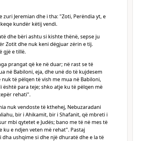
 zuri Jeremian dhe i tha: "Zoti, Perëndia yt, e
 keqe kundër këtij vendi.
 atë dhe bëri ashtu si kishte thënë, sepse ju
 Zotit dhe nuk keni dëgjuar zërin e tij.
gjë e tillë.
 nga prangat që ke në duar; në rast se të
a në Babiloni, eja, dhe unë do të kujdesem
se nuk të pëlqen të vish me mua në Babiloni,
di është para teje; shko atje ku të pëlqen më
epër rehati".
ia nuk vendoste të kthehej, Nebuzaradani
iahu, bir i Ahikamit, bir i Shafanit, që mbreti i
sur mbi qytetet e Judës; bano me të në mes të
je ku e ndjen veten më rehat". Pastaj
i dha ushqime si dhe një dhuratë dhe e la të