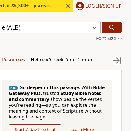
300+—plans start under $6/month.
LOG IN/SIGN UP
le (ALB)
Font Size
Resources
Hebrew/Greek
Your Content
Go deeper in this passage.
With
Bible
PLUS
Gateway Plus
, trusted
Study Bible notes
and commentary
show beside the verses
you're reading—so you can explore the
meaning and context of Scripture without
leaving the page.
Start 7-day free trial
Learn More