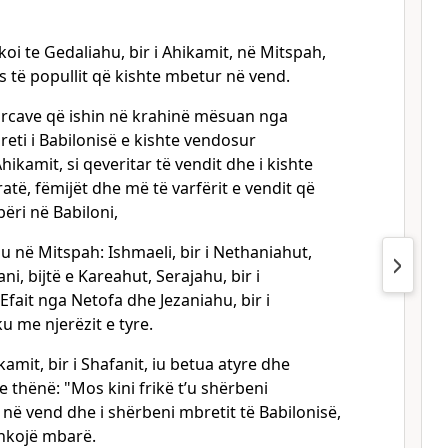
oi te Gedaliahu, bir i Ahikamit, në Mitspah,
 të popullit që kishte mbetur në vend.
forcave që ishin në krahinë mësuan nga
reti i Babilonisë e kishte vendosur
hikamit, si qeveritar të vendit dhe i kishte
ratë, fëmijët dhe më të varfërit e vendit që
ëri në Babiloni,
 në Mitspah: Ishmaeli, bir i Nethaniahut,
i, bijtë e Kareahut, Serajahu, bir i
Efait nga Netofa dhe Jezaniahu, bir i
u me njerëzit e tyre.
kamit, bir i Shafanit, iu betua atyre dhe
e thënë: "Mos kini frikë t’u shërbeni
në vend dhe i shërbeni mbretit të Babilonisë,
shkojë mbarë.