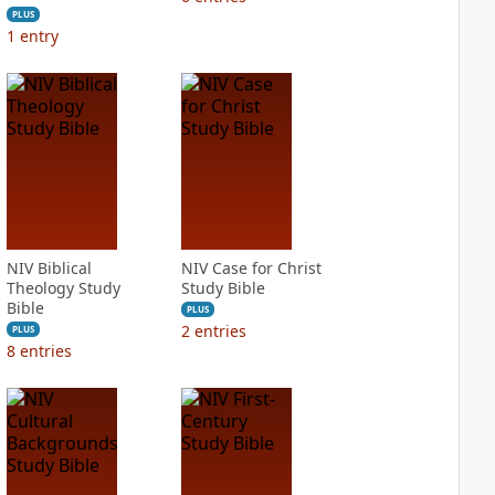
PLUS
1
entry
NIV Biblical
NIV Case for Christ
Theology Study
Study Bible
Bible
PLUS
2
entries
PLUS
8
entries