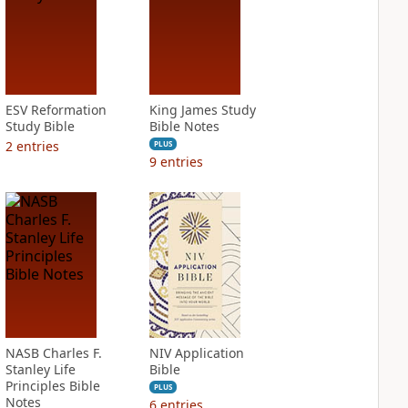
ESV Reformation
King James Study
Study Bible
Bible Notes
2
entries
PLUS
9
entries
NASB Charles F.
NIV Application
Stanley Life
Bible
Principles Bible
PLUS
Notes
6
entries