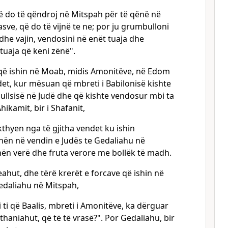
në do të qëndroj në Mitspah për të qënë në
sve, që do të vijnë te ne; por ju grumbulloni
 dhe vajin, vendosini në enët tuaja dhe
tuaja që keni zënë".
 që ishin në Moab, midis Amonitëve, në Edom
det, kur mësuan që mbreti i Babilonisë kishte
pullsisë në Judë dhe që kishte vendosur mbi ta
hikamit, bir i Shafanit,
 kthyen nga të gjitha vendet ku ishin
ën në vendin e Judës te Gedaliahu në
n verë dhe fruta verore me bollëk të madh.
reahut, dhe tërë krerët e forcave që ishin në
edaliahu në Mitspah,
i ti që Baalis, mbreti i Amonitëve, ka dërguar
thaniahut, që të të vrasë?". Por Gedaliahu, bir