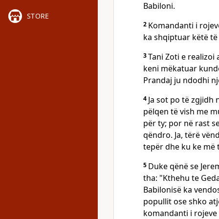
Babiloni.
STORE
2
Komandanti i rojeve
ka shqiptuar këtë të
3
Tani Zoti e realizoi
keni mëkatuar kundër
Prandaj ju ndodhi një 
4
Ja sot po të zgjidh
pëlqen të vish me mu
për ty; por në rast 
qëndro. Ja, tërë vën
tepër dhe ku ke më t
5
Duke qënë se Jerem
tha: "Kthehu te Gedal
Babilonisë ka vendo
popullit ose shko at
komandanti i rojeve 