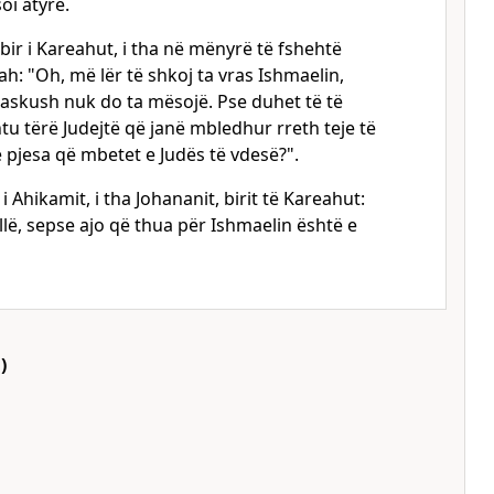
oi atyre.
bir i Kareahut, i tha në mënyrë të fshehtë
h: "Oh, më lër të shkoj ta vras Ishmaelin,
 askush nuk do ta mësojë. Pse duhet të të
tu tërë Judejtë që janë mbledhur rreth teje të
pjesa që mbetet e Judës të vdesë?".
i Ahikamit, i tha Johananit, birit të Kareahut:
illë, sepse ajo që thua për Ishmaelin është e
)