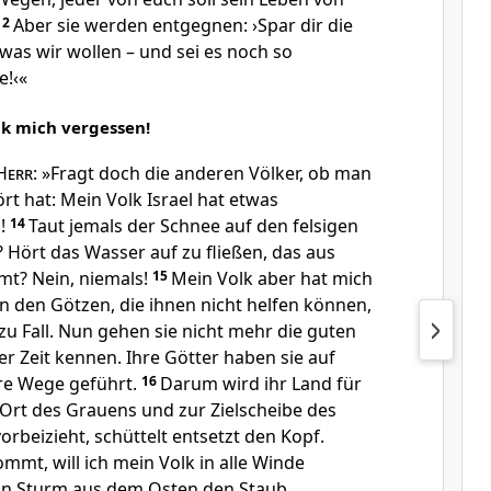
12
Aber sie werden entgegnen: ›Spar dir die
was wir wollen – und sei es noch so
e!‹«
lk mich vergessen!
Herr
: »Fragt doch die anderen Völker, ob man
t hat: Mein Volk Israel hat etwas
n!
14
Taut jemals der Schnee auf den felsigen
 Hört das Wasser auf zu fließen, das aus
mt? Nein, niemals!
15
Mein Volk aber hat mich
n den Götzen, die ihnen nicht helfen können,
zu Fall. Nun gehen sie nicht mehr die guten
ter Zeit kennen. Ihre Götter haben sie auf
re Wege geführt.
16
Darum wird ihr Land für
 Ort des Grauens und zur Zielscheibe des
orbeizieht, schüttelt entsetzt den Kopf.
mmt, will ich mein Volk in alle Winde
ein Sturm aus dem Osten den Staub