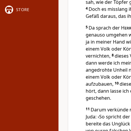
sah, wie der Töpfer 
4
Doch es misslang 
STORE
Gefäß daraus, das ih
5
Da sprach der
Her
genauso umgehen wie
ja in meiner Hand w
einem Volk oder Kön
vernichten,
8
dieses 
dann werde ich mein
angedrohte Unheil n
einem Volk oder Kön
aufzubauen,
10
diese
hört, dann lasse ich
geschehen.
11
Darum verkünde n
Juda: ›So spricht de
bereite das Unglück 
von euren falschen 