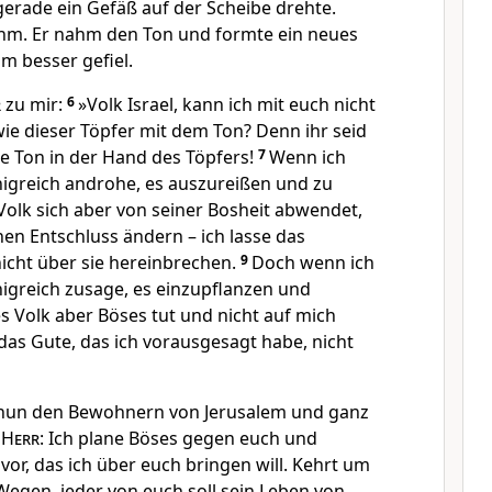
gerade ein Gefäß auf der Scheibe drehte.
ihm. Er nahm den Ton und formte ein neues
m besser gefiel.
r
zu mir:
6
»Volk Israel, kann ich mit euch nicht
 dieser Töpfer mit dem Ton? Denn ihr seid
ie Ton in der Hand des Töpfers!
7
Wenn ich
igreich androhe, es auszureißen und zu
Volk sich aber von seiner Bosheit abwendet,
en Entschluss ändern – ich lasse das
icht über sie hereinbrechen.
9
Doch wenn ich
igreich zusage, es einzupflanzen und
s Volk aber Böses tut und nicht auf mich
 das Gute, das ich vorausgesagt habe, nicht
un den Bewohnern von Jerusalem und ganz
r
Herr
: Ich plane Böses gegen euch und
vor, das ich über euch bringen will. Kehrt um
Wegen, jeder von euch soll sein Leben von