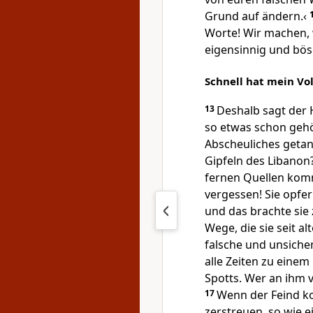
Grund auf ändern.‹
Worte! Wir machen, 
eigensinnig und bös
Schnell hat mein Vo
13
Deshalb sagt der
so etwas schon gehör
Abscheuliches geta
Gipfeln des Libanon?
fernen Quellen kom
vergessen! Sie opfer
und das brachte sie 
Wege, die sie seit al
falsche und unsiche
alle Zeiten zu einem
Spotts. Wer an ihm v
17
Wenn der Feind ko
zerstreuen, so wie 