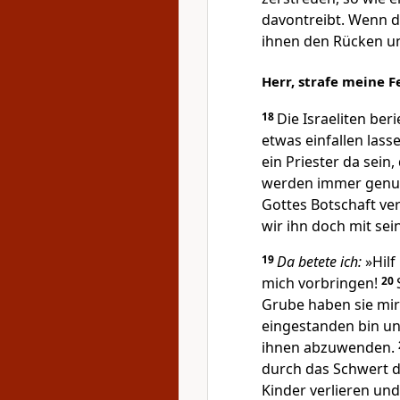
davontreibt. Wenn da
ihnen den Rücken un
Herr, strafe meine F
18
Die Israeliten be
etwas einfallen las
ein Priester da sein
werden immer genug
Gottes Botschaft ve
wir ihn doch mit se
19
Da betete ich:
»Hilf
mich vorbringen!
20
Grube haben sie mir 
eingestanden bin un
ihnen abzuwenden.
durch das Schwert d
Kinder verlieren un