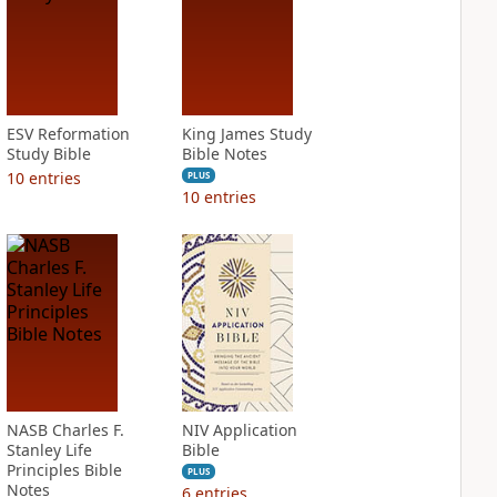
ESV Reformation
King James Study
Study Bible
Bible Notes
10
entries
PLUS
10
entries
NASB Charles F.
NIV Application
Stanley Life
Bible
Principles Bible
PLUS
Notes
6
entries