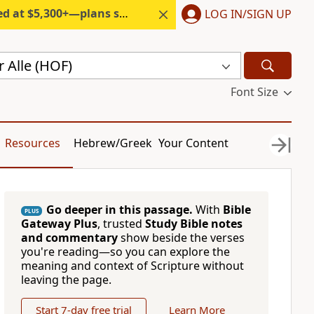
300+—plans start under $6/month.
LOG IN/SIGN UP
 Alle (HOF)
Font Size
Resources
Hebrew/Greek
Your Content
Go deeper in this passage.
With
Bible
PLUS
Gateway Plus
, trusted
Study Bible notes
and commentary
show beside the verses
you're reading—so you can explore the
meaning and context of Scripture without
leaving the page.
Start 7-day free trial
Learn More