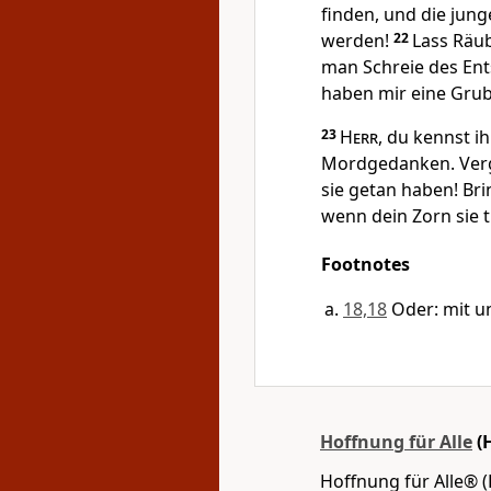
finden, und die jun
werden!
22
Lass Räub
man Schreie des Ent
haben mir eine Grub
23
Herr
, du kennst i
Mordgedanken. Vergi
sie getan haben! Bri
wenn dein Zorn sie tr
Footnotes
18,18
Oder: mit u
Hoffnung für Alle
(
Hoffnung für Alle® (