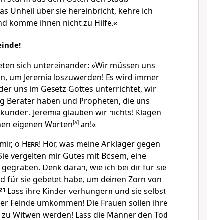
s Unheil über sie hereinbricht, kehre ich
d komme ihnen nicht zu Hilfe.«
einde!
rieten sich untereinander: »Wir müssen uns
sen, um Jeremia loszuwerden! Es wird immer
, der uns im Gesetz Gottes unterrichtet, wir
 Berater haben und Propheten, die uns
rkünden. Jeremia glauben wir nichts! Klagen
inen eigenen Worten
[
a
]
an!«
 mir, o
Herr
! Hör, was meine Ankläger gegen
Sie vergelten mir Gutes mit Bösem, eine
gegraben. Denk daran, wie ich bei dir für sie
d für sie gebetet habe, um deinen Zorn von
21
Lass ihre Kinder verhungern und sie selbst
er Feinde umkommen! Die Frauen sollen ihre
d zu Witwen werden! Lass die Männer den Tod