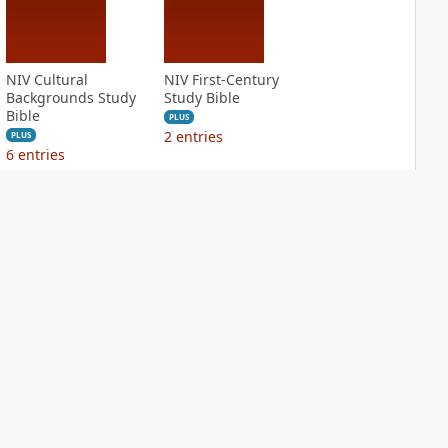
NIV Cultural
NIV First-Century
Backgrounds Study
Study Bible
Bible
PLUS
2
entries
PLUS
6
entries
NIV Grace and
NIV Jesus Bible
Truth Study Bible
PLUS
2
entries
PLUS
2
entries