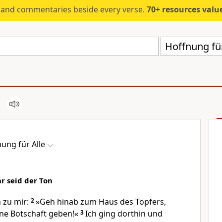
s and commentaries beside every verse.
70+ resources valued at $5,
Hoffnung für
ung für Alle
hr seid der Ton
 zu mir:
2
»Geh hinab zum Haus des Töpfers,
ine Botschaft geben!«
3
Ich ging dorthin und